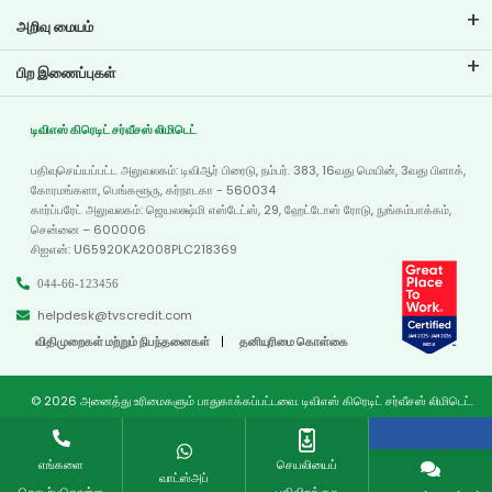
அறிவு மையம்
வலைப்பதிவுகள்
பிற இணைப்புகள்
அடிக்கடி கேட்கப்படும் கேள்விகள்
கிளை இடம்காட்டி
சான்றுகள்
டிவிஎஸ் கிரெடிட் சர்வீசஸ் லிமிடெட்
டீலர் இருப்பிடம்
போட்டோ கேலரி
பதிவுசெய்யப்பட்ட அலுவலகம்: டிவிஆர் பிரைடு, நம்பர். 383, 16வது மெயின், 3வது பிளாக்,
வரைபடம்
வீடியோ கேலரி
கோரமங்களா, பெங்களூரு, கர்நாடகா - 560034
கார்ப்பரேட் அலுவலகம்: ஜெயலக்ஷ்மி எஸ்டேட்ஸ், 29, ஹேட்டோஸ் ரோடு, நுங்கம்பாக்கம்,
சென்னை – 600006
சிஐஎன்: U65920KA2008PLC218369
044-66-123456
helpdesk@tvscredit.com
விதிமுறைகள் மற்றும் நிபந்தனைகள்
தனியுரிமை கொள்கை
© 2026 அனைத்து உரிமைகளும் பாதுகாக்கப்பட்டவை. டிவிஎஸ் கிரெடிட் சர்வீசஸ் லிமிடெட்.
எங்களை
செயலியைப்
வாட்ஸ்அப்