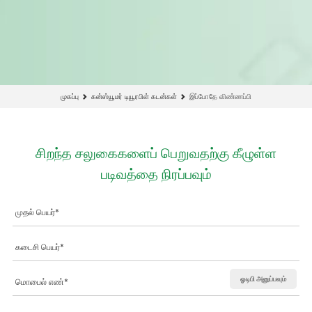
முகப்பு
கன்ஸ்யூமர் டியூரபிள் கடன்கள்
இப்போதே விண்ணப்பி
சிறந்த சலுகைகளைப் பெறுவதற்கு கீழுள்ள
படிவத்தை நிரப்பவும்
ஓடிபி அனுப்பவும்