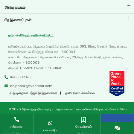
அறிவு மையம்
வலைப்பதிவுகள்
பிற இணைப்புகள்
அடிக்கடி கேட்கப்படும் கேள்விகள்
கிளை இடம்காட்டி
சான்றுகள்
டிவிஎஸ் கிரெடிட் சர்வீசஸ் லிமிடெட்
டீலர் இருப்பிடம்
போட்டோ கேலரி
பதிவுசெய்யப்பட்ட அலுவலகம்: டிவிஆர் பிரைடு, நம்பர். 383, 16வது மெயின், 3வது பிளாக்,
வரைபடம்
வீடியோ கேலரி
கோரமங்களா, பெங்களூரு, கர்நாடகா - 560034
கார்ப்பரேட் அலுவலகம்: ஜெயலக்ஷ்மி எஸ்டேட்ஸ், 29, ஹேட்டோஸ் ரோடு, நுங்கம்பாக்கம்,
சென்னை – 600006
சிஐஎன்: U65920KA2008PLC218369
044-66-123456
helpdesk@tvscredit.com
விதிமுறைகள் மற்றும் நிபந்தனைகள்
தனியுரிமை கொள்கை
© 2026 அனைத்து உரிமைகளும் பாதுகாக்கப்பட்டவை. டிவிஎஸ் கிரெடிட் சர்வீசஸ் லிமிடெட்.
எங்களை
செயலியைப்
வாட்ஸ்அப்