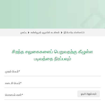
முகப்பு
கன்ஸ்யூமர் டியூரபிள் கடன்கள்
இப்போதே விண்ணப்பி
சிறந்த சலுகைகளைப் பெறுவதற்கு கீழுள்ள
படிவத்தை நிரப்பவும்
ஓடிபி அனுப்பவும்