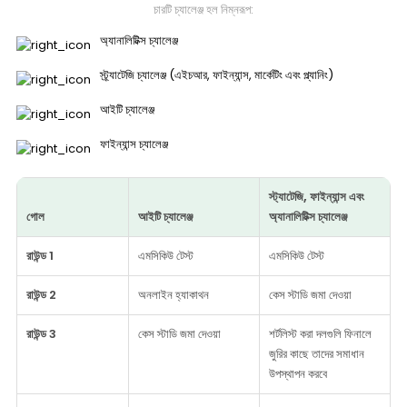
চারটি চ্যালেঞ্জ হল নিম্নরূপ:
অ্যানালিটিক্স চ্যালেঞ্জ
স্ট্র্যাটেজি চ্যালেঞ্জ (এইচআর, ফাইন্যান্স, মার্কেটিং এবং প্ল্যানিং)
আইটি চ্যালেঞ্জ
ফাইন্যান্স চ্যালেঞ্জ
স্ট্যাটেজি, ফাইন্যান্স এবং
গোল
আইটি চ্যালেঞ্জ
অ্যানালিটিক্স চ্যালেঞ্জ
রাউন্ড 1
এমসিকিউ টেস্ট
এমসিকিউ টেস্ট
রাউন্ড 2
অনলাইন হ্যাকাথন
কেস স্টাডি জমা দেওয়া
রাউন্ড 3
কেস স্টাডি জমা দেওয়া
শর্টলিস্ট করা দলগুলি ফিনালে
জুরির কাছে তাদের সমাধান
উপস্থাপন করবে