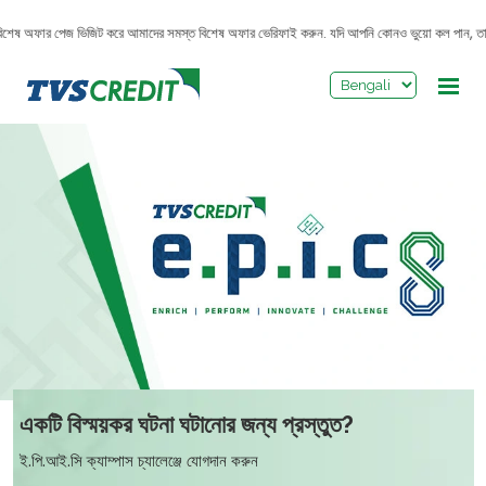
>
বিশেষ অফার পেজ ভিজিট করে আমাদের সমস্ত বিশেষ অফার ভেরিফাই করুন. যদি আপনি কোনও ভুয়ো কল পান, তাহলে 19
একটি বিস্ময়কর ঘটনা ঘটানোর জন্য প্রস্তুত?
ই.পি.আই.সি ক্যাম্পাস চ্যালেঞ্জে যোগদান করুন