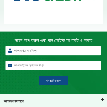
সাইন আপ করুন এবং পান লেটেস্ট
আপডেট ও অফার
সাবস্ক্রাইব করুন
আমাদের ব্যাপারে