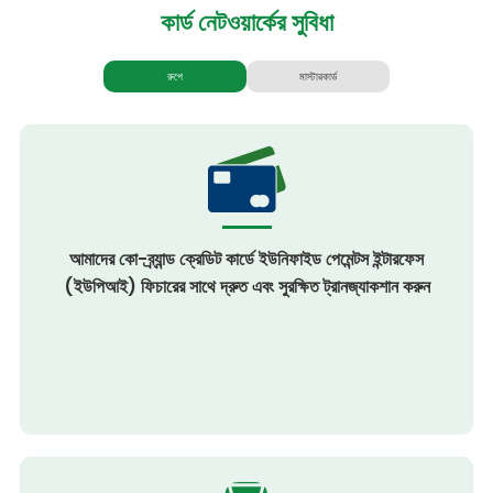
কার্ড নেটওয়ার্কের
সুবিধা
রুপে
মাস্টারকার্ড
আমাদের কো-ব্র্যান্ড ক্রেডিট কার্ডে ইউনিফাইড পেমেন্টস ইন্টারফেস
(ইউপিআই) ফিচারের সাথে দ্রুত এবং সুরক্ষিত ট্রানজ্যাকশান করুন