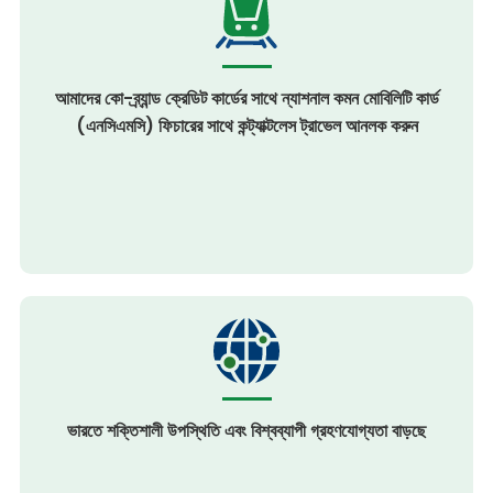
আমাদের কো-ব্র্যান্ড ক্রেডিট কার্ডের সাথে ন্যাশনাল কমন মোবিলিটি কার্ড
(এনসিএমসি) ফিচারের সাথে কন্ট্যাক্টলেস ট্রাভেল আনলক করুন
ভারতে শক্তিশালী উপস্থিতি এবং বিশ্বব্যাপী গ্রহণযোগ্যতা বাড়ছে