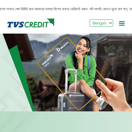
>
িশেষ অফার পেজ ভিজিট করে আমাদের সমস্ত বিশেষ অফার ভেরিফাই করুন. যদি আপনি কোনও ভুয়ো কল পান, তাহলে 193