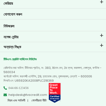
ইএমআই ক্যালকুলেটর
কেরিয়ার
টু-হুইলার লোনের ইএমআই ক্যালকুলেটার
টিভিএস ক্রেডিট-এ জীবন
যোগাযোগ করুন
গাড়ির ভ্যালুয়েশন টুল
বর্তমান কর্মখালি
গোল প্ল্যানার
নিউজরুম
নলেজ সেন্টার
ব্লগ
অন্যান্য লিঙ্ক
এফএকিউ-গুলি
ব্রাঞ্চ লোকেটর
প্রশংসাপত্র
টিভিএস ক্রেডিট সার্ভিসেস লিমিটেড
ডিলার লোকেটর
ফটো গ্যালারি
রেজিস্টার করা অফিস: টিভিআর প্রাইড, নং. 383, 16তম মেন, 3য় ব্লক, করমঙ্গলা, বেঙ্গালুরু, কর্ণাটক -
সাইটম্যাপ
ভিডিও গ্যালারি
560034
কর্পোরেট অফিস: জয়লক্ষ্মী এস্টেটস, 29, হ্যাডোজ রোড, নুঙ্গমবক্কম, চেন্নাই – 600006
সিআইএন: U65920KA2008PLC218369
044-66-123456
helpdesk@tvscredit.com
নিয়ম এবং শর্তাবলী
গোপনীয়তা নীতি