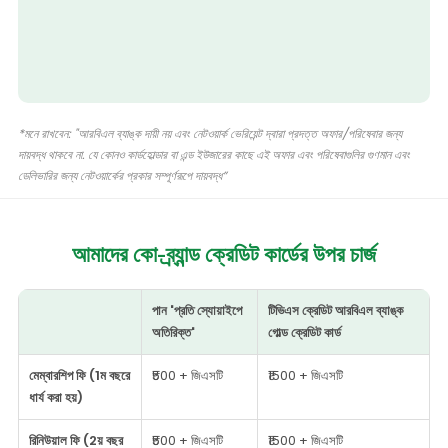
*মনে রাখবেন: "আরবিএল ব্যাঙ্ক দায়ী নয় এবং নেটওয়ার্ক ভেরিয়েন্ট দ্বারা প্রদত্ত অফার/পরিষেবার জন্য
দায়বদ্ধ থাকবে না. যে কোনও কার্ডহোল্ডার বা এন্ড ইউজারের কাছে এই অফার এবং পরিষেবাগুলির গুণমান এবং
ডেলিভারির জন্য নেটওয়ার্কের প্রকার সম্পূর্ণরূপে দায়বদ্ধ”
আমাদের কো-ব্র্যান্ড ক্রেডিট কার্ডের
উপর চার্জ
পান 'প্রতি স্যোয়াইপে
টিভিএস ক্রেডিট আরবিএল ব্যাঙ্ক
অতিরিক্ত'
গোল্ড ক্রেডিট কার্ড
মেম্বারশিপ ফি (1ম বছরে
₹500 + জিএসটি
₹1500 + জিএসটি
ধার্য করা হয়)
রিনিউয়াল ফি (2য় বছর
₹500 + জিএসটি
₹1500 + জিএসটি