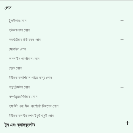
লোন
টু হুইলার লোন
ইউজড কার লোন
কনজিউমার ডিউরেবল লোন
মোবাইল লোন
অনলাইন পার্সোনাল লোন
গোল্ড লোন
ইউজড কমার্শিয়াল গাড়ির জন্য লোন
নতুন ট্র্যাক্টর লোন
সম্পত্তির বিনিময়ে লোন
ইমার্জিং এবং মিড-কর্পোরেট বিজনেস লোন
ইউজড কনস্ট্রাকশন ইকুইপমেন্ট লোন
টুল এবং ক্যালকুলেটর