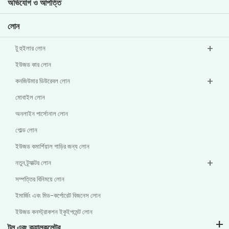
অভিযোগ ও আপত্তি
অন্যান্য ডিসক্লোজার
লোন
টু হুইলার লোন
ইউজড কার লোন
কনজিউমার ডিউরেবল লোন
মোবাইল লোন
অনলাইন পার্সোনাল লোন
গোল্ড লোন
ইউজড কমার্শিয়াল গাড়ির জন্য লোন
নতুন ট্র্যাক্টর লোন
সম্পত্তির বিনিময়ে লোন
ইমার্জিং এবং মিড-কর্পোরেট বিজনেস লোন
ইউজড কনস্ট্রাকশন ইকুইপমেন্ট লোন
টুল এবং ক্যালকুলেটর