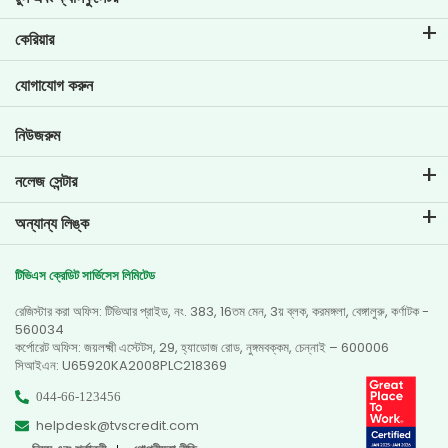
ইএমআই ক্যালকুলেটর
কেরিয়ার
টু-হুইলার লোনের ইএমআই ক্যালকুলেটার
টিভিএস ক্রেডিট-এ জীবন
যোগাযোগ করুন
গাড়ির ভ্যালুয়েশন টুল
বর্তমান কর্মখালি
গোল প্ল্যানার
নিউজরুম
নলেজ সেন্টার
ব্লগ
অন্যান্য লিঙ্ক
এফএকিউ-গুলি
ব্রাঞ্চ লোকেটর
প্রশংসাপত্র
টিভিএস ক্রেডিট সার্ভিসেস লিমিটেড
ডিলার লোকেটর
ফটো গ্যালারি
রেজিস্টার করা অফিস: টিভিআর প্রাইড, নং. 383, 16তম মেন, 3য় ব্লক, করমঙ্গলা, বেঙ্গালুরু, কর্ণাটক -
সাইটম্যাপ
ভিডিও গ্যালারি
560034
কর্পোরেট অফিস: জয়লক্ষ্মী এস্টেটস, 29, হ্যাডোজ রোড, নুঙ্গমবক্কম, চেন্নাই – 600006
সিআইএন: U65920KA2008PLC218369
044-66-123456
helpdesk@tvscredit.com