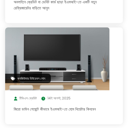
অনলাইনে ক্রেডিট বা ডেবিট কার্ড ছাড়া ইএমআই-তে একটি নতুন
রেফ্রিজারেটর বাড়িতে আনুন
কনজিউমার ডিউরেবল লোন
টিভিএস ক্রেডিট
14ই আগস্ট, 2025
জিরো ডাউন পেমেন্টে কীভাবে ইএমআই-তে হোম থিয়েটার কিনবেন