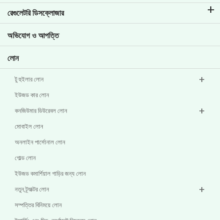
আমাদের ব্র্যান্ড সম্পর্কে জানুন
কর্পোরেট গভর্নেন্স
রেগুলেটরি ডিসক্লোজার
মূল প্রোফাইল
বিনিয়োগকারীর তথ্য
পলিসি
অভিযোগ ও আপত্তি
অন্যান্য ডিসক্লোজার
লোন
টু হুইলার লোন
ইউজড কার লোন
কনজিউমার ডিউরেবল লোন
মোবাইল লোন
অনলাইন পার্সোনাল লোন
গোল্ড লোন
ইউজড কমার্শিয়াল গাড়ির জন্য লোন
নতুন ট্র্যাক্টর লোন
সম্পত্তির বিনিময়ে লোন