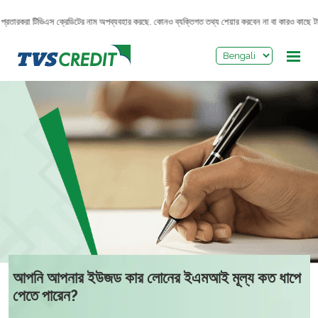
>
্রতারকরা টিভিএস ক্রেডিটের নাম অপব্যবহার করছে. কোনও ব্যক্তিগত তথ্য শেয়ার করবেন না বা কারও কাছে টাক
আপনি আপনার ইউজড কার লোনের ইএমআই মূল্য কত ধাপে
পেতে পারেন?