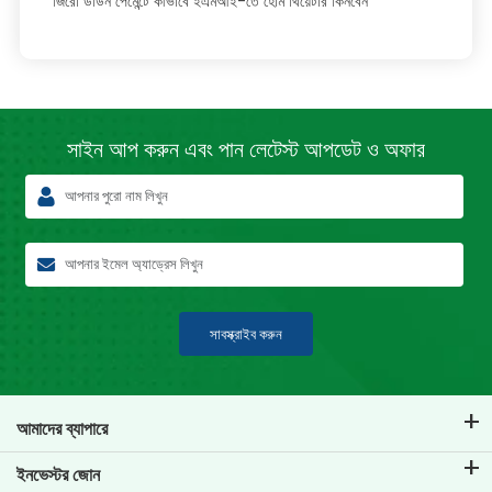
জিরো ডাউন পেমেন্টে কীভাবে ইএমআই-তে হোম থিয়েটার কিনবেন
সাইন আপ করুন এবং পান লেটেস্ট
আপডেট ও অফার
সাবস্ক্রাইব করুন
আমাদের ব্যাপারে
টিভিএস ক্রেডিট সম্পর্কে
ইনভেস্টর জোন