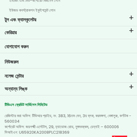
ইমার্জিং এবং মিড-কর্পোরেট বিজনেস লোন
ইউজড কনস্ট্রাকশন ইকুইপমেন্ট লোন
টুল এবং ক্যালকুলেটর
ইএমআই ক্যালকুলেটর
কেরিয়ার
টু-হুইলার লোনের ইএমআই ক্যালকুলেটার
টিভিএস ক্রেডিট-এ জীবন
যোগাযোগ করুন
গাড়ির ভ্যালুয়েশন টুল
বর্তমান কর্মখালি
গোল প্ল্যানার
নিউজরুম
নলেজ সেন্টার
ব্লগ
অন্যান্য লিঙ্ক
এফএকিউ-গুলি
ব্রাঞ্চ লোকেটর
প্রশংসাপত্র
টিভিএস ক্রেডিট সার্ভিসেস লিমিটেড
ডিলার লোকেটর
ফটো গ্যালারি
রেজিস্টার করা অফিস: টিভিআর প্রাইড, নং. 383, 16তম মেন, 3য় ব্লক, করমঙ্গলা, বেঙ্গালুরু, কর্ণাটক -
সাইটম্যাপ
ভিডিও গ্যালারি
560034
কর্পোরেট অফিস: জয়লক্ষ্মী এস্টেটস, 29, হ্যাডোজ রোড, নুঙ্গমবক্কম, চেন্নাই – 600006
সিআইএন: U65920KA2008PLC218369