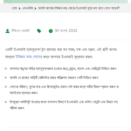
আপনি আপনার ইউজড কার লোনের ইএমআই মূল্য কত ধাপে পেতে পারেন?
হোম
এফএকিউ
টিভিএস ক্রেডিট
9ই আগস্ট, 2023
একটি ইএমআই ভ্যালুয়েশন টুল ব্যবহার করা হল সহজ, দক্ষ এবং দ্রুত. এই 4টি ধাপের
ইউজড কার লোনের
মাধ্যমে
জন্য আপনার ইএমআই মূল্যায়ন করুন:
আপনার পছন্দের গাড়ির ম্যানুফ্যাকচার হওয়ার বছর, ব্র্যান্ড, মডেল এবং ভেরিয়েন্ট নির্বাচন করুন.
আপনি যে রাজ্যে গাড়িটি রেজিস্টার করার পরিকল্পনা করছেন সেটি নির্বাচন করুন.
লোনের পরিমাণ, সুদের হার এবং রিপেমেন্টের মেয়াদ সেট করার জন্য সঠিক বিবরণ প্রদান করুন বা
স্লাইডার ব্যবহার করুন.
উপযুক্ত আউটপুট পাওয়ার জন্য ফলাফল বিভাগে ইএমআই এবং ডাউন পেমেন্ট এবং বিবরণ সহ
পরীক্ষা করুন.