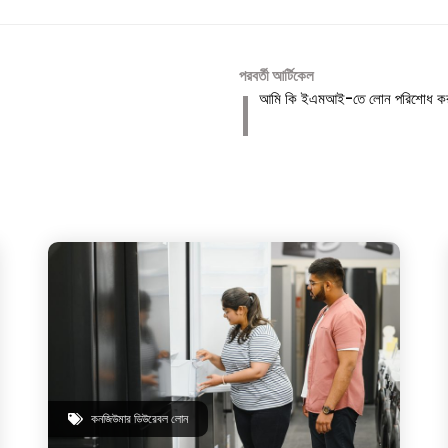
পরবর্তী আর্টিকেল
আমি কি ইএমআই-তে লোন পরিশোধ কর
কনজিউমার ডিউরেবল লোন