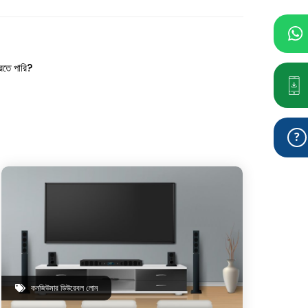
তে পারি?
কনজিউমার ডিউরেবল লোন