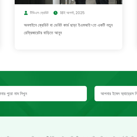
টিভিএস ক্রেডিট
18ই আগস্ট, 2025
অনলাইনে ক্রেডিট বা ডেবিট কার্ড ছাড়া ইএমআই-তে একটি নতুন
রেফ্রিজারেটর বাড়িতে আনুন