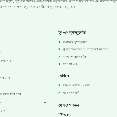
মরা বিশ্বাস, মূল্য এবং পরিষেবার একটি ঐতিহ্যের উত্তরাধিকারী. আমরা যা কিছু করি তাকে এই আদর্শগুলি শক্তি
়েছে যা লক্ষ লক্ষ লোককে স্বপ্ন দেখতে এবং উচ্চাশা পূরণ করতে সাহায্য করে.
টুল এবং ক্যালকুলেটর
ইএমআই ক্যালকুলেটর
টু-হুইলার লোনের ইএমআই ক্যালকুলেটার
ন
গাড়ির ভ্যালুয়েশন টুল
রেবল লোন
গোল প্ল্যানার
কেরিয়ার
োনাল লোন
টিভিএস ক্রেডিট-এ জীবন
বর্তমান কর্মখালি
াল গাড়ির জন্য লোন
োন
যোগাযোগ করুন
ময়ে লোন
নিউজরুম