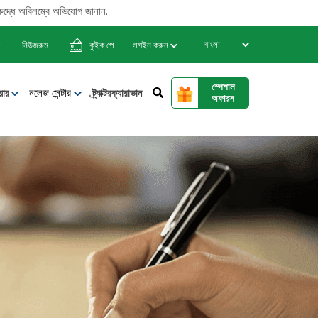
অবিলম্বে অভিযোগ জানান.
নিউজরুম
কুইক পে
লগইন করুন
স্পেশাল
নলেজ সেন্টার
য়ার
ট্র্যাক্টরক্যারাভান
অফারস