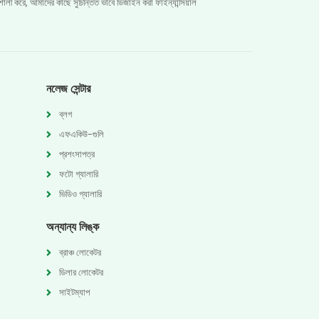
শালী করে, আমাদের কাছে সুচিন্তিত ভাবে ডিজাইন করা ফাইন্যান্সিয়াল
নলেজ সেন্টার
ব্লগ
এফএকিউ-গুলি
প্রশংসাপত্র
ফটো গ্যালারি
ভিডিও গ্যালারি
অন্যান্য লিঙ্ক
ব্রাঞ্চ লোকেটর
ডিলার লোকেটর
সাইটম্যাপ