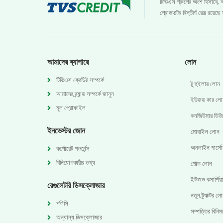
টিভিএস গ্রুপের অংশ হিসাবে, আ
প্রোডাক্টের বিস্তীর্ণ রেঞ্জ রয
আমাদের ব্যাপারে
লোন
টিভিএস ক্রেডিট সম্পর্কে
টু হুইলার লোন
আমাদের ব্র্যান্ড সম্পর্কে জানুন
ইউজড কার লো
মূল প্রোফাইল
কনজিউমার ডিউ
ইনভেস্টর জোন
মোবাইল লোন
অনলাইন পার্স
কর্পোরেট গভর্নেন্স
বিনিয়োগকারীর তথ্য
গোল্ড লোন
ইউজড কমার্শিয়
রেগুলেটরি ডিসক্লোজার
নতুন ট্র্যাক্টর ল
পলিসি
সম্পত্তির বিনি
অন্যান্য ডিসক্লোজার