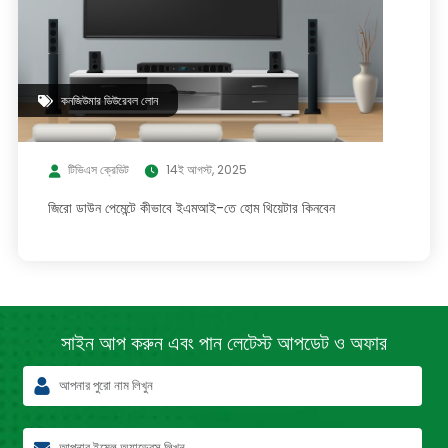
কনজিউমার ডিউরেবল লোন
টিভিএস ক্রেডিট
14ই আগস্ট, 2025
জিরো ডাউন পেমেন্টে কীভাবে ইএমআই-তে হোম থিয়েটার কিনবেন
সাইন আপ করুন এবং পান লেটেস্ট
আপডেট ও অফার