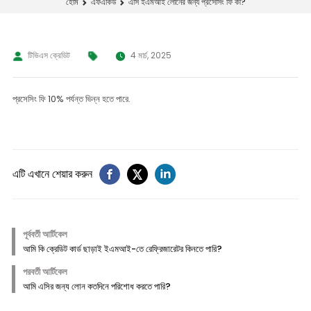
এসি ইএমআই লোনের জন্য প্রসেসিং ফি কী?
হোম
এফএকিউ
টিভিএস ক্রেডিট
4 মার্চ, 2025
প্রসেসিং ফি 10% পর্যন্ত ভিন্ন হতে পারে.
এটি এখানে শেয়ার করুন
পূর্ববর্তী আর্টিকেল
আমি কি ক্রেডিট কার্ড ছাড়াই ইএমআই-তে রেফ্রিজারেটর কিনতে পারি?
পরবর্তী আর্টিকেল
আমি এসির জন্য লোন কতদিনে পরিশোধ করতে পারি?