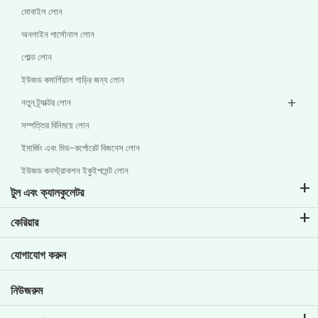
মোবাইল লোন
অনলাইন পার্সোনাল লোন
গোল্ড লোন
ইউজড কমার্শিয়াল গাড়ির জন্য লোন
নতুন ট্র্যাক্টর লোন
সম্পত্তির বিনিময়ে লোন
ইমার্জিং এবং মিড-কর্পোরেট বিজনেস লোন
ইউজড কনস্ট্রাকশন ইকুইপমেন্ট লোন
টুল এবং ক্যালকুলেটর
ইএমআই ক্যালকুলেটর
কেরিয়ার
টু-হুইলার লোনের ইএমআই ক্যালকুলেটার
টিভিএস ক্রেডিট-এ জীবন
যোগাযোগ করুন
গাড়ির ভ্যালুয়েশন টুল
বর্তমান কর্মখালি
গোল প্ল্যানার
নিউজরুম