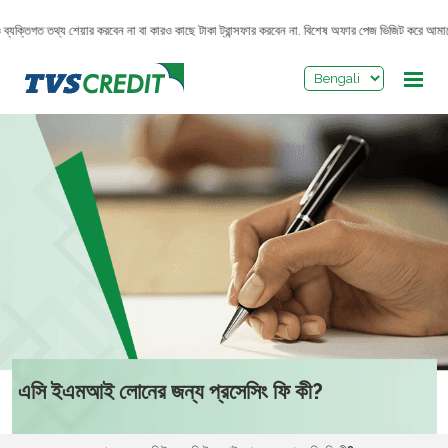
>
্যক্তিগত তথ্য শেয়ার করবেন না বা কারও কাছে টাকা ট্রান্সফার করবেন না. বিশেষ অফার পেজ ভিজিট করে আমাদ
এসি ইএমআই লোনের জন্য প্রসেসিং ফি কী?