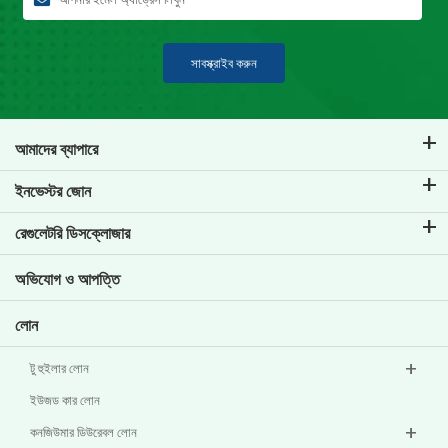
সাবস্ক্রাইব করুন
আমাদের ব্যাপারে
টিভিএস ক্রেডিট সম্পর্কে
ইনভেস্টর জোন
আমাদের ব্র্যান্ড সম্পর্কে জানুন
কর্পোরেট গভর্নেন্স
রেগুলেটরি ডিসক্লোজার
মূল প্রোফাইল
বিনিয়োগকারীর তথ্য
পলিসি
অভিযোগ ও আপত্তি
অন্যান্য ডিসক্লোজার
লোন
টু হুইলার লোন
ইউজড কার লোন
কনজিউমার ডিউরেবল লোন