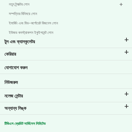
নতুন ট্র্যাক্টর লোন
সম্পত্তির বিনিময়ে লোন
ইমার্জিং এবং মিড-কর্পোরেট বিজনেস লোন
ইউজড কনস্ট্রাকশন ইকুইপমেন্ট লোন
টুল এবং ক্যালকুলেটর
ইএমআই ক্যালকুলেটর
কেরিয়ার
টু-হুইলার লোনের ইএমআই ক্যালকুলেটার
টিভিএস ক্রেডিট-এ জীবন
যোগাযোগ করুন
গাড়ির ভ্যালুয়েশন টুল
বর্তমান কর্মখালি
গোল প্ল্যানার
নিউজরুম
নলেজ সেন্টার
ব্লগ
অন্যান্য লিঙ্ক
এফএকিউ-গুলি
ব্রাঞ্চ লোকেটর
প্রশংসাপত্র
টিভিএস ক্রেডিট সার্ভিসেস লিমিটেড
ডিলার লোকেটর
ফটো গ্যালারি