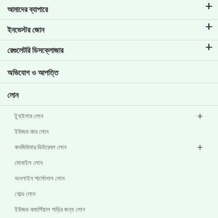
আমাদের ব্যাপারে
টিভিএস ক্রেডিট সম্পর্কে
ইনভেস্টর জোন
আমাদের ব্র্যান্ড সম্পর্কে জানুন
কর্পোরেট গভর্নেন্স
রেগুলেটরি ডিসক্লোজার
মূল প্রোফাইল
বিনিয়োগকারীর তথ্য
পলিসি
অভিযোগ ও আপত্তি
অন্যান্য ডিসক্লোজার
লোন
টু হুইলার লোন
ইউজড কার লোন
কনজিউমার ডিউরেবল লোন
মোবাইল লোন
অনলাইন পার্সোনাল লোন
গোল্ড লোন
ইউজড কমার্শিয়াল গাড়ির জন্য লোন