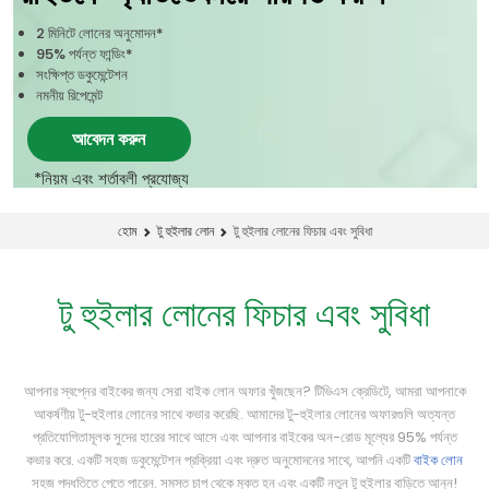
2 মিনিটে লোনের অনুমোদন*
95% পর্যন্ত ফান্ডিং*
সংক্ষিপ্ত ডকুমেন্টেশন
নমনীয় রিপেমেন্ট
আবেদন করুন
*নিয়ম এবং শর্তাবলী প্রযোজ্য
টু হুইলার লোনের ফিচার এবং সুবিধা
হোম
টু হুইলার লোন
টু হুইলার লোনের ফিচার এবং সুবিধা
আপনার স্বপ্নের বাইকের জন্য সেরা বাইক লোন অফার খুঁজছেন? টিভিএস ক্রেডিটে, আমরা আপনাকে
আকর্ষণীয় টু-হুইলার লোনের সাথে কভার করেছি. আমাদের টু-হুইলার লোনের অফারগুলি অত্যন্ত
প্রতিযোগিতামূলক সুদের হারের সাথে আসে এবং আপনার বাইকের অন-রোড মূল্যের 95% পর্যন্ত
কভার করে. একটি সহজ ডকুমেন্টেশন প্রক্রিয়া এবং দ্রুত অনুমোদনের সাথে, আপনি একটি
বাইক লোন
সহজ পদ্ধতিতে পেতে পারেন. সমস্ত চাপ থেকে মুক্ত হন এবং একটি নতুন টু হুইলার বাড়িতে আনুন!