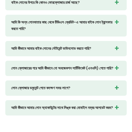
বাইক লোনের উপরে কি কোনও ফোরক্লোজার চার্জ আছে?
আমি কি অন্য লোনদাতার কাছ থেকে টিভিএস ক্রেডিট-এ আমার বাইক লোন ট্রান্সফার
করতে পারি?
আমি কীভাবে আমার বাইক লোনের স্টেটমেন্ট ডাউনলোড করতে পারি?
লোন ক্লোজারের পরে আমি কীভাবে নো অবজেকশন সার্টিফিকেট (এনওসি) পেতে পারি?
লোন ক্লোজার ডকুমেন্ট পেতে কতক্ষণ সময় লাগে?
আমি কীভাবে আমার লোন অ্যাকাউন্টের সাথে লিঙ্ক করা মোবাইল নম্বর আপডেট করব?