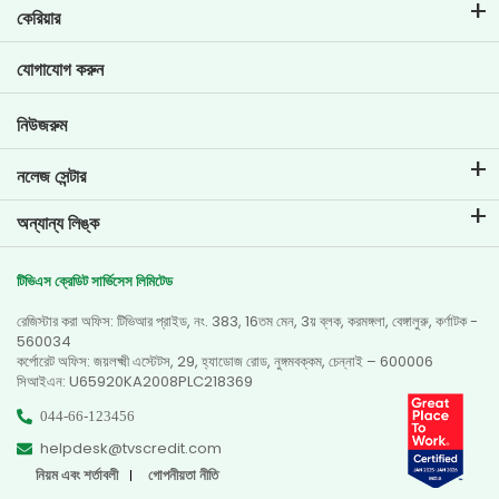
ইএমআই ক্যালকুলেটর
কেরিয়ার
টু-হুইলার লোনের ইএমআই ক্যালকুলেটার
টিভিএস ক্রেডিট-এ জীবন
যোগাযোগ করুন
গাড়ির ভ্যালুয়েশন টুল
বর্তমান কর্মখালি
গোল প্ল্যানার
নিউজরুম
নলেজ সেন্টার
ব্লগ
অন্যান্য লিঙ্ক
এফএকিউ-গুলি
ব্রাঞ্চ লোকেটর
প্রশংসাপত্র
টিভিএস ক্রেডিট সার্ভিসেস লিমিটেড
ডিলার লোকেটর
ফটো গ্যালারি
রেজিস্টার করা অফিস: টিভিআর প্রাইড, নং. 383, 16তম মেন, 3য় ব্লক, করমঙ্গলা, বেঙ্গালুরু, কর্ণাটক -
সাইটম্যাপ
ভিডিও গ্যালারি
560034
কর্পোরেট অফিস: জয়লক্ষ্মী এস্টেটস, 29, হ্যাডোজ রোড, নুঙ্গমবক্কম, চেন্নাই – 600006
সিআইএন: U65920KA2008PLC218369
044-66-123456
helpdesk@tvscredit.com
নিয়ম এবং শর্তাবলী
গোপনীয়তা নীতি