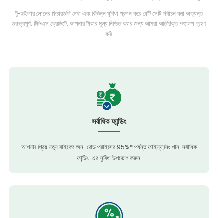
টু-হুইলার লোনের ফিচারগুলি দেখা এবং বিভিন্ন সুবিধা প্রদান করে যেটি সেটি নির্বাচন করা অত্যন্ত
গুরুত্বপূর্ণ. টিভিএস ক্রেডিটে, আপনার টাকার মূল্য নিশ্চিত করার জন্য আমরা অতিরিক্ত পদক্ষেপ গ্রহণ
করি.
সর্বাধিক ফান্ডিং
আপনার প্রিয় নতুন বাইকের অন-রোড প্রাইসের 95%* পর্যন্ত ফাইন্যান্সিং পান. সর্বাধিক
ফান্ডিং-এর সুবিধা উপভোগ করুন.