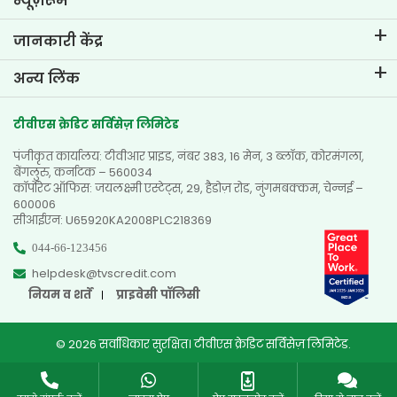
न्यूज़रूम
जानकारी केंद्र
ब्लॉग्स
अन्य लिंक
अक्सर पूछे जाने वाले प्रश्न
नज़दीकी ब्रांच खोजें
टेस्टिमोनियल्स
टीवीएस क्रेडिट सर्विसेज़ लिमिटेड
डीलर खोजें
फोटो गैलरी
पंजीकृत कार्यालय: टीवीआर प्राइड, नंबर 383, 16 मेन, 3 ब्लॉक, कोरमंगला,
साइटमैप
वीडियो गैलरी
बेंगलुरु, कर्नाटक – 560034
कॉर्पोरेट ऑफिस: जयलक्ष्मी एस्टेट्स, 29, हैडोज़ रोड, नुंगमबक्कम, चेन्नई –
600006
सीआईएन: U65920KA2008PLC218369
044-66-123456
helpdesk@tvscredit.com
नियम व शर्तें
प्राइवेसी पॉलिसी
© 2026 सर्वाधिकार सुरक्षित। टीवीएस क्रेडिट सर्विसेज़ लिमिटेड.