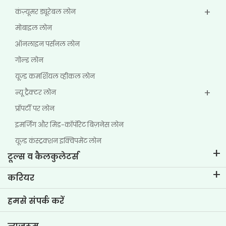
कंज़्यूमर ड्यूरेबल लोन
मोबाइल लोन
ऑनलाइन पर्सनल लोन
गोल्ड लोन
यूज़्ड कमर्शियल व्हीकल लोन
न्यू ट्रैक्टर लोन
प्रॉपर्टी पर लोन
इमर्जिंग और मिड-कॉर्पोरेट बिज़नेस लोन
यूज़्ड कंस्ट्रक्शन इक्विपमेंट लोन
टूल्स व कैलकुलेटर्स
ईएमआई कैलकुलेटर
करियर
टू-व्हीलर लोन ईएमआई कैलकुलेटर
टीवीएस क्रेडिट में जीवन
हमसे संपर्क करें
कार वैल्यूएशन टूल
वर्तमान रिक्तियां
गोल प्लानर