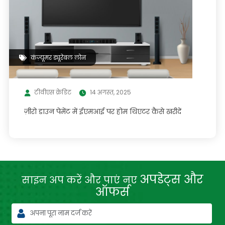
कंज़्यूमर ड्यूरेबल लोन
टीवीएस क्रेडिट
14 अगस्त, 2025
ज़ीरो डाउन पेमेंट में ईएमआई पर होम थिएटर कैसे खरीदें
अपडेट्स और
साइन अप करें और पाएं नए
ऑफर्स