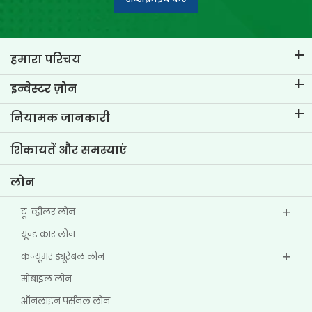
हमारा परिचय
टीवीएस क्रेडिट का परिचय
इन्वेस्टर ज़ोन
हमारे ब्रांड के बारे में जानें
कॉर्पोरेट गवर्नेंस
नियामक जानकारी
मुख्य प्रोफाइल्स
इन्वेस्टर संबंधी जानकारी
पॉलिसी
शिकायतें और समस्याएं
अन्य डिस्क्लोज़र
लोन
टू-व्हीलर लोन
यूज्‍़ड कार लोन
कंज़्यूमर ड्यूरेबल लोन
मोबाइल लोन
ऑनलाइन पर्सनल लोन