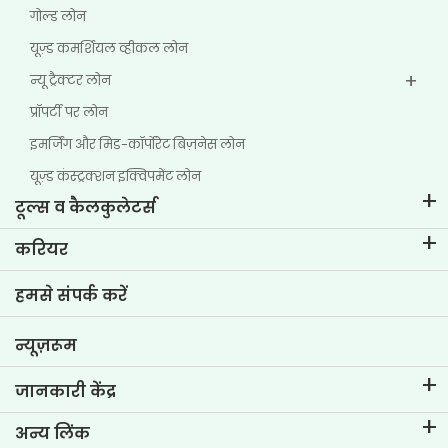
गोल्ड लोन
यूज़्ड कमर्शियल व्हीकल लोन
न्यू ट्रैक्टर लोन
प्रॉपर्टी पर लोन
इमर्जिंग और मिड-कॉर्पोरेट बिज़नेस लोन
यूज़्ड कंस्ट्रक्शन इक्विपमेंट लोन
टूल्स व कैलकुलेटर्स
ईएमआई कैलकुलेटर
करियर
टू-व्हीलर लोन ईएमआई कैलकुलेटर
टीवीएस क्रेडिट में जीवन
हमसे संपर्क करें
कार वैल्यूएशन टूल
वर्तमान रिक्तियां
गोल प्लानर
न्यूज़रूम
जानकारी केंद्र
ब्लॉग्स
अन्य लिंक