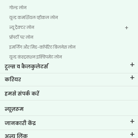
गोल्ड लोन
यूज़्ड कमर्शियल व्हीकल लोन
न्यू ट्रैक्टर लोन
प्रॉपर्टी पर लोन
इमर्जिंग और मिड-कॉर्पोरेट बिज़नेस लोन
यूज़्ड कंस्ट्रक्शन इक्विपमेंट लोन
टूल्स व कैलकुलेटर्स
ईएमआई कैलकुलेटर
करियर
टू-व्हीलर लोन ईएमआई कैलकुलेटर
टीवीएस क्रेडिट में जीवन
हमसे संपर्क करें
कार वैल्यूएशन टूल
वर्तमान रिक्तियां
गोल प्लानर
न्यूज़रूम
जानकारी केंद्र
ब्लॉग्स
अन्य लिंक