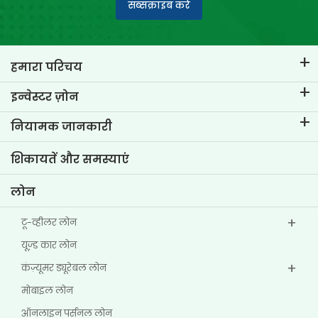
सब्सक्राइब करें
हमारा परिचय
टीवीएस क्रेडिट का परिचय
इन्वेस्टर ज़ोन
हमारे ब्रांड के बारे में जानें
कॉर्पोरेट गवर्नेंस
नियामक जानकारी
मुख्य प्रोफाइल्स
इन्वेस्टर संबंधी जानकारी
पॉलिसी
शिकायतें और समस्याएं
अन्य डिस्क्लोज़र
लोन
टू-व्हीलर लोन
यूज्‍़ड कार लोन
कंज़्यूमर ड्यूरेबल लोन
मोबाइल लोन
ऑनलाइन पर्सनल लोन