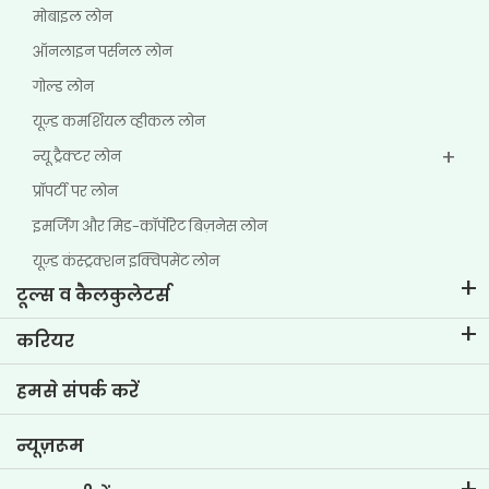
मोबाइल लोन
ऑनलाइन पर्सनल लोन
गोल्ड लोन
यूज़्ड कमर्शियल व्हीकल लोन
न्यू ट्रैक्टर लोन
प्रॉपर्टी पर लोन
इमर्जिंग और मिड-कॉर्पोरेट बिज़नेस लोन
यूज़्ड कंस्ट्रक्शन इक्विपमेंट लोन
टूल्स व कैलकुलेटर्स
ईएमआई कैलकुलेटर
करियर
टू-व्हीलर लोन ईएमआई कैलकुलेटर
टीवीएस क्रेडिट में जीवन
हमसे संपर्क करें
कार वैल्यूएशन टूल
वर्तमान रिक्तियां
गोल प्लानर
न्यूज़रूम