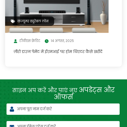
कंज़्यूमर ड्यूरेबल लोन
टीवीएस क्रेडिट
14 अगस्त, 2025
ज़ीरो डाउन पेमेंट में ईएमआई पर होम थिएटर कैसे खरीदें
अपडेट्स और
साइन अप करें और पाएं नए
ऑफर्स