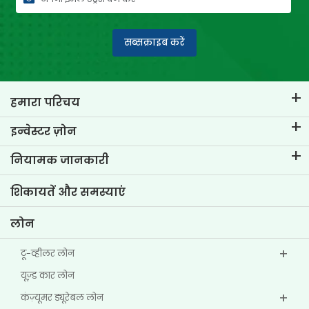
सब्सक्राइब करें
हमारा परिचय
टीवीएस क्रेडिट का परिचय
इन्वेस्टर ज़ोन
हमारे ब्रांड के बारे में जानें
कॉर्पोरेट गवर्नेंस
नियामक जानकारी
मुख्य प्रोफाइल्स
इन्वेस्टर संबंधी जानकारी
पॉलिसी
शिकायतें और समस्याएं
अन्य डिस्क्लोज़र
लोन
टू-व्हीलर लोन
यूज्‍़ड कार लोन
कंज़्यूमर ड्यूरेबल लोन