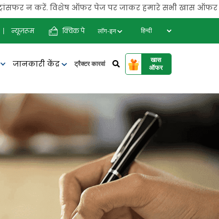
सफर न करें. विशेष ऑफर पेज पर जाकर हमारे सभी खास ऑफर चैक करें.
न्यूज़रूम
क्विक पे
लॉग-इन
खास
जानकारी केंद्र
र
ट्रैक्टर कारवां
ऑफर