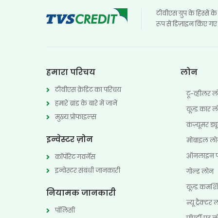
टीवीएस ग्रुप के हिस्से क
रूप से डिज़ाइन किए गए फ
हमारा परिचय
लोन
टीवीएस क्रेडिट का परिचय
टू-व्हीलर 
हमारे ब्रांड के बारे में जानें
यूज्‍़ड कार 
मुख्य प्रोफाइल्स
कंज़्यूमर ड
इन्वेस्टर ज़ोन
मोबाइल ल
ऑनलाइन प
कॉर्पोरेट गवर्नेंस
इन्वेस्टर संबंधी जानकारी
गोल्ड लोन
यूज़्ड कमर
नियामक जानकारी
न्यू ट्रैक्टर
पॉलिसी