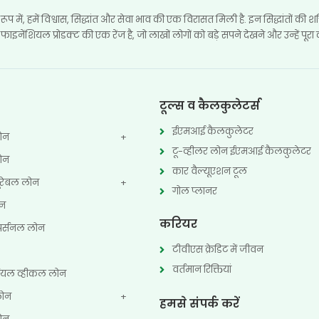
े रूप में, हमें विश्वास, सिद्धांत और सेवा भाव की एक विरासत मिली है. इन सिद्धांतों की श
ाइनेंशियल प्रोडक्ट की एक रेंज है, जो लाखों लोगों को बड़े सपने देखने और उन्हें पूरा क
टूल्स व कैलकुलेटर्स
ईएमआई कैलकुलेटर
लोन
टू-व्हीलर लोन ईएमआई कैलकुलेटर
लोन
कार वैल्यूएशन टूल
्यूरेबल लोन
गोल प्लानर
ोन
करियर
र्सनल लोन
टीवीएस क्रेडिट में जीवन
वर्तमान रिक्तियां
्शियल व्हीकल लोन
 लोन
हमसे संपर्क करें