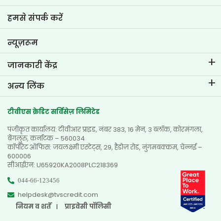
टू-व्हीलर लोन ईएमआई कैलकुलेटर
टीवीएस क्रेडिट में जीवन
हमसे संपर्क करें
कार वैल्यूएशन टूल
वर्तमान रिक्तियां
गोल प्लानर
न्यूज़रूम
जानकारी केंद्र
ब्लॉग्स
अन्य लिंक
अक्सर पूछे जाने वाले प्रश्न
नज़दीकी ब्रांच खोजें
टेस्टिमोनियल्स
टीवीएस क्रेडिट सर्विसेज़ लिमिटेड
डीलर खोजें
फोटो गैलरी
पंजीकृत कार्यालय: टीवीआर प्राइड, नंबर 383, 16 मेन, 3 ब्लॉक, कोरमंगला,
साइटमैप
वीडियो गैलरी
बेंगलुरु, कर्नाटक – 560034
कॉर्पोरेट ऑफिस: जयलक्ष्मी एस्टेट्स, 29, हैडोज़ रोड, नुंगमबक्कम, चेन्नई –
600006
सीआईएन: U65920KA2008PLC218369
044-66-123456
helpdesk@tvscredit.com
नियम व शर्तें
प्राइवेसी पॉलिसी