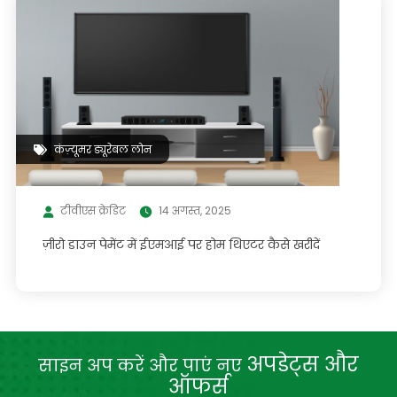
कंज़्यूमर ड्यूरेबल लोन
टीवीएस क्रेडिट
14 अगस्त, 2025
ज़ीरो डाउन पेमेंट में ईएमआई पर होम थिएटर कैसे खरीदें
अपडेट्स और
साइन अप करें और पाएं नए
ऑफर्स