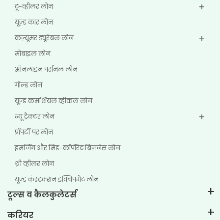
टू-व्हीलर लोन
यूज्‍़ड कार लोन
कंज़्यूमर ड्यूरेबल लोन
मोबाइल लोन
ऑनलाइन पर्सनल लोन
गोल्ड लोन
यूज़्ड कमर्शियल व्हीकल लोन
न्यू ट्रैक्टर लोन
प्रॉपर्टी पर लोन
इमर्जिंग और मिड-कॉर्पोरेट बिज़नेस लोन
थ्री व्हीलर लोन
यूज़्ड कंस्ट्रक्शन इक्विपमेंट लोन
टूल्स व कैलकुलेटर्स
ईएमआई कैलकुलेटर
करियर