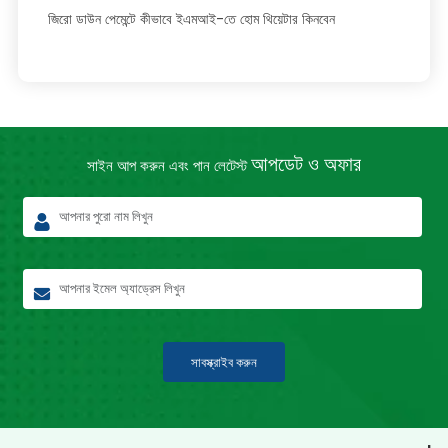
জিরো ডাউন পেমেন্টে কীভাবে ইএমআই-তে হোম থিয়েটার কিনবেন
আপডেট ও অফার
সাইন আপ করুন এবং পান লেটেস্ট
সাবস্ক্রাইব করুন