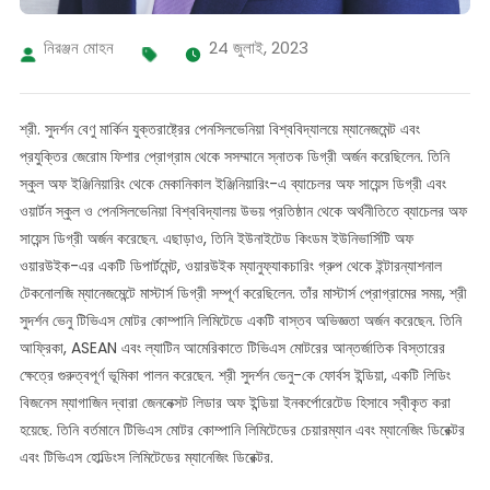
নিরঞ্জন মোহন
24 জুলাই, 2023
শ্রী. সুদর্শন বেণু মার্কিন যুক্তরাষ্ট্রের পেনসিলভেনিয়া বিশ্ববিদ্যালয়ে ম্যানেজমেন্ট এবং
প্রযুক্তির জেরোম ফিশার প্রোগ্রাম থেকে সসম্মানে স্নাতক ডিগ্রী অর্জন করেছিলেন. তিনি
স্কুল অফ ইঞ্জিনিয়ারিং থেকে মেকানিকাল ইঞ্জিনিয়ারিং-এ ব্যাচেলর অফ সায়েন্স ডিগ্রী এবং
ওয়ার্টন স্কুল ও পেনসিলভেনিয়া বিশ্ববিদ্যালয় উভয় প্রতিষ্ঠান থেকে অর্থনীতিতে ব্যাচেলর অফ
সায়েন্স ডিগ্রী অর্জন করেছেন. এছাড়াও, তিনি ইউনাইটেড কিংডম ইউনিভার্সিটি অফ
ওয়ারউইক-এর একটি ডিপার্টমেন্ট, ওয়ারউইক ম্যানুফ্যাকচারিং গ্রুপ থেকে ইন্টারন্যাশনাল
টেকনোলজি ম্যানেজমেন্টে মাস্টার্স ডিগ্রী সম্পূর্ণ করেছিলেন. তাঁর মাস্টার্স প্রোগ্রামের সময়, শ্রী
সুদর্শন ভেনু টিভিএস মোটর কোম্পানি লিমিটেডে একটি বাস্তব অভিজ্ঞতা অর্জন করেছেন. তিনি
আফ্রিকা, ASEAN এবং ল্যাটিন আমেরিকাতে টিভিএস মোটরের আন্তর্জাতিক বিস্তারের
ক্ষেত্রে গুরুত্বপূর্ণ ভূমিকা পালন করেছেন. শ্রী সুদর্শন ভেনু-কে ফোর্বস ইন্ডিয়া, একটি লিডিং
বিজনেস ম্যাগাজিন দ্বারা জেননেক্সট লিডার অফ ইন্ডিয়া ইনকর্পোরেটেড হিসাবে স্বীকৃত করা
হয়েছে. তিনি বর্তমানে টিভিএস মোটর কোম্পানি লিমিটেডের চেয়ারম্যান এবং ম্যানেজিং ডিরেক্টর
এবং টিভিএস হোল্ডিংস লিমিটেডের ম্যানেজিং ডিরেক্টর.