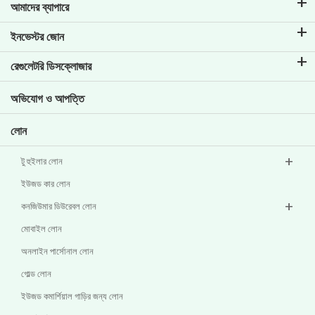
আমাদের ব্যাপারে
টিভিএস ক্রেডিট সম্পর্কে
ইনভেস্টর জোন
আমাদের ব্র্যান্ড সম্পর্কে জানুন
কর্পোরেট গভর্নেন্স
রেগুলেটরি ডিসক্লোজার
মূল প্রোফাইল
বিনিয়োগকারীর তথ্য
পলিসি
অভিযোগ ও আপত্তি
অন্যান্য ডিসক্লোজার
লোন
টু হুইলার লোন
ইউজড কার লোন
কনজিউমার ডিউরেবল লোন
মোবাইল লোন
অনলাইন পার্সোনাল লোন
গোল্ড লোন
ইউজড কমার্শিয়াল গাড়ির জন্য লোন