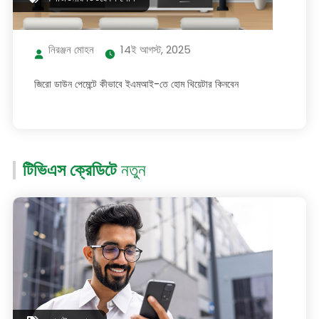
নিরঞ্জন মোহন
14ই আগস্ট, 2025
জিরো ডাউন পেমেন্টে কীভাবে ইএমআই-তে হোম থিয়েটার কিনবেন
টিভিএস ক্রেডিটে
নতুন