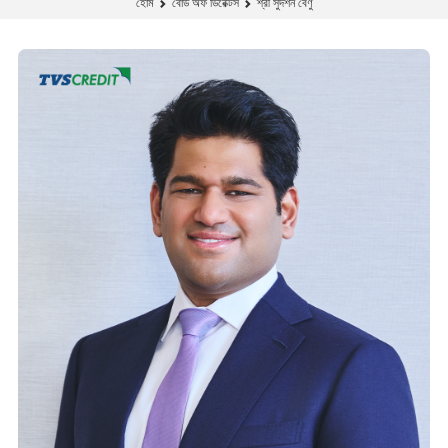
শ্রী সুদর্শন বেণু
হোম
বোর্ড অফ ডিরেক্টর্স