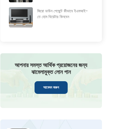
জিরো ডাউন পেমেন্টে কীভাবে ইএমআই-
তে হোম থিয়েটার কিনবেন
আপনার সমস্ত আর্থিক প্রয়োজনের জন্য
ঝামেলামুক্ত লোন পান
আবেদন করুন