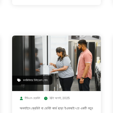
কনজিউমার ডিউরেবল লোন
টিভিএস ক্রেডিট
18ই আগস্ট, 2025
অনলাইনে ক্রেডিট বা ডেবিট কার্ড ছাড়া ইএমআই-তে একটি নতুন