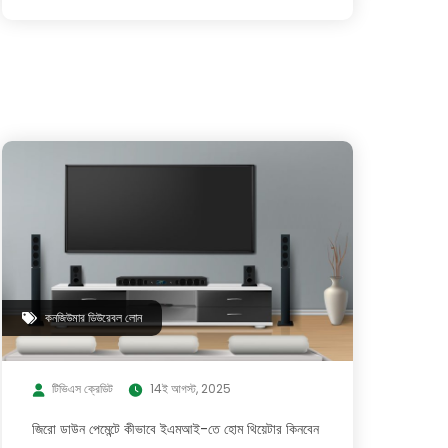
কনজিউমার ডিউরেবল লোন
টিভিএস ক্রেডিট
14ই আগস্ট, 2025
জিরো ডাউন পেমেন্টে কীভাবে ইএমআই-তে হোম থিয়েটার কিনবেন