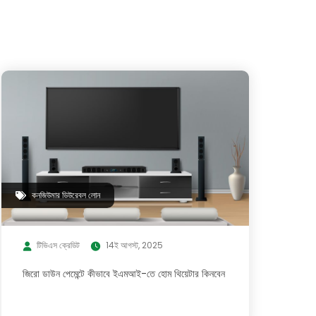
কনজিউমার ডিউরেবল লোন
টিভিএস ক্রেডিট
14ই আগস্ট, 2025
জিরো ডাউন পেমেন্টে কীভাবে ইএমআই-তে হোম থিয়েটার কিনবেন