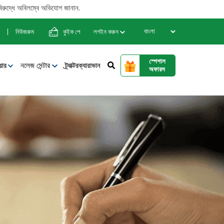
িলম্বে অভিযোগ জানান.
নিউজরুম
কুইক পে
লগইন করুন
স্পেশাল
নলেজ সেন্টার
য়ার
ট্র্যাক্টরক্যারাভান
অফারস