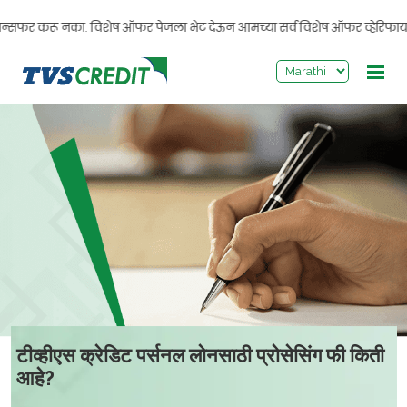
>
सफर करू नका. विशेष ऑफर पेजला भेट देऊन आमच्या सर्व विशेष ऑफर व्हेरिफाय करा. तु
टीव्हीएस क्रेडिट पर्सनल लोनसाठी प्रोसेसिंग फी किती
आहे?