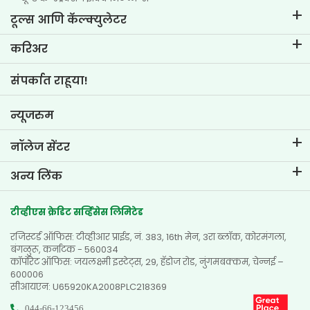
टूल्स आणि कॅल्क्युलेटर
ईएमआय कॅल्क्युलेटर
करिअर
टू-व्हीलर लोन ईएमआय कॅल्क्युलेटर
टीव्हीएस क्रेडिट मधील जीवन
संपर्कात राहूया!
कार वॅल्यूएशन टूल
नोकरीच्या संधी
गोल प्लॅनर
न्यूजरुम
नॉलेज सेंटर
ब्लॉग
अन्य लिंक
एफएक्यू
ब्रँच लोकेटर
प्रशंसापत्रे
टीव्हीएस क्रेडिट सर्व्हिसेस लिमिटेड
डीलर लोकेटर
फोटो गॅलरी
रजिस्टर्ड ऑफिस: टीव्हीआर प्राईड, नं. 383, 16th मेन, 3रा ब्लॉक, कोरमंगला,
साईटमॅप
व्हिडिओ गॅलरी
बंगळुरू, कर्नाटक - 560034
कॉर्पोरेट ऑफिस: जयलक्ष्मी इस्टेट्स, 29, हॅडोज रोड, नुंगमबक्कम, चेन्नई –
600006
सीआयएन: U65920KA2008PLC218369
044-66-123456