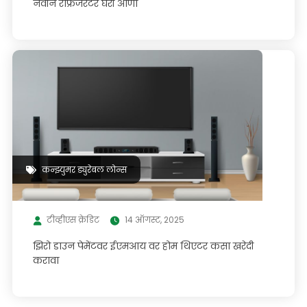
नवीन रेफ्रिजरेटर घरी आणा
कन्झ्युमर ड्युरेबल लोन्स
टीव्हीएस क्रेडिट
14 ऑगस्ट, 2025
झिरो डाउन पेमेंटवर ईएमआय वर होम थिएटर कसा खरेदी
करावा