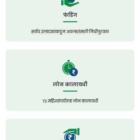
फंडिंग
सर्वच उत्पादकांकडून अवजारांसाठी निधीपुरवठा
लोन कालावधी
72 महिन्यांपर्यंतचा लोन कालावधी