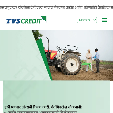
>
ार टीव्हीएस क्रेडिटच्या नावाचा गैरवापर करीत आहेत. कोणतीही वैयक्तिक माहिती शेअ
कृषी अवजार लोन्सची किमया न्यारी, शेतं पिकतील सोन्यावानी!
सर्वच उत्पादकांकडून अवजारांसाठी निधीपुरवठा