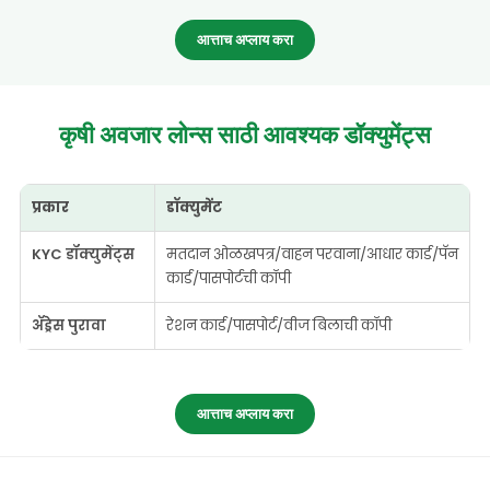
आत्ताच अप्लाय करा
कृषी अवजार लोन्स साठी
आवश्यक डॉक्युमेंट्स
प्रकार
डॉक्युमेंट
KYC डॉक्युमेंट्स
मतदान ओळखपत्र/वाहन परवाना/आधार कार्ड/पॅन
कार्ड/पासपोर्टची कॉपी
ॲड्रेस पुरावा
रेशन कार्ड/पासपोर्ट/वीज बिलाची कॉपी
आत्ताच अप्लाय करा