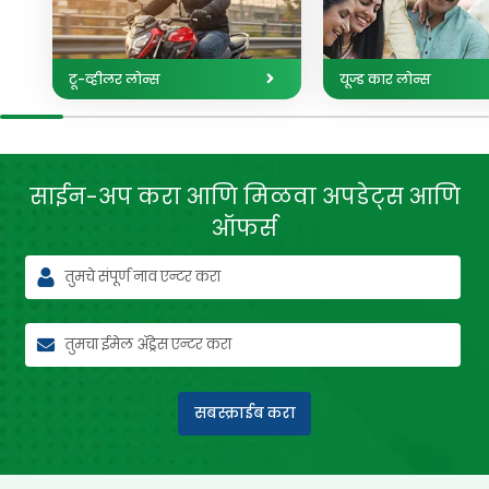
टू-व्हीलर लोन्स
यूज्ड कार लोन्स
साईन-अप करा आणि मिळवा
अपडेट्स आणि
ऑफर्स
सबस्क्राईब करा