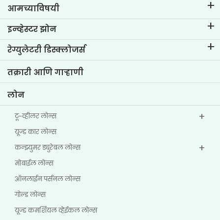
आमच्याविषयी
टीव्हीएस क्रेडिट विषयी
इन्व्हेस्टर झोन
आमचा ब्रँड जाणून घ्या
कॉर्पोरेट गव्हर्नन्स
रेग्युलेटरी डिस्क्लोजर्स
मुख्य प्रोफाईल्स
इन्व्हेस्टर माहिती
पॉलिसी
तक्रारी आणि गाऱ्हाणी
इतर डिस्क्लोजर
लोन
टू-व्हीलर लोन्स
यूज्ड कार लोन्स
कन्झ्युमर ड्युरेबल लोन्स
मोबाईल लोन्स
ऑनलाईन पर्सनल लोन्स
गोल्ड लोन्स
यूज्ड कमर्शियल व्हेईकल लोन्स