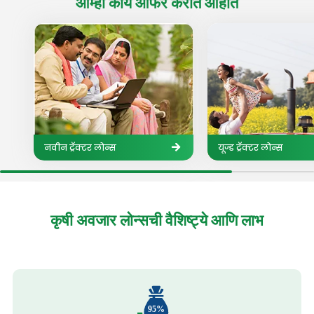
आम्ही काय
ऑफर करीत आहोत
नवीन ट्रॅक्टर लोन्स
यूज्ड ट्रॅक्टर लोन्स
कृषी अवजार लोन्सची
वैशिष्ट्ये आणि लाभ