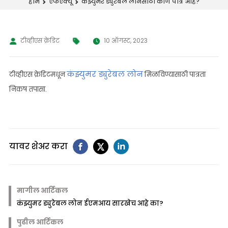
कंझ्युमर ड्युरेबल लोनसाठी कोण पात्र आहे?
होम
एफएक्यू
टीव्हीएस क्रेडिट
10 ऑगस्ट, 2023
कंझ्युमर ड्युरेबल लोन
टीव्हीएस क्रेडिटमधून
मिळविण्यासाठी पात्रता
निकष तपासा.
यावर शेअर करा
मागील आर्टिकल
कंझ्युमर ड्युरेबल लोन ईएमआय सारखेच आहे का?
पुढील आर्टिकल