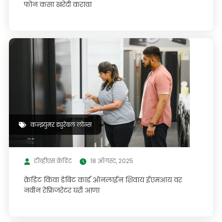
फोन कसा खरेदी करावा
कन्झ्युमर ड्युरेबल लोन्स
टीव्हीएस क्रेडिट
18 ऑगस्ट, 2025
क्रेडिट किंवा डेबिट कार्ड ऑनलाईन शिवाय ईएमआय वर
नवीन रेफ्रिजरेटर घरी आणा