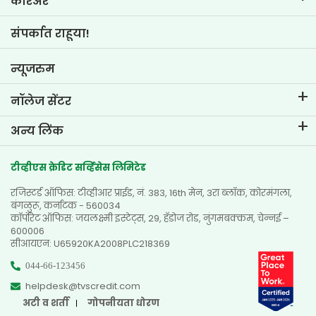
करिअर
टू-व्हीलर लोन ईएमआय कॅल्क्युलेटर
टीव्हीएस क्रेडिट मधील जीवन
संपर्कात राहूया!
कार वॅल्यूएशन टूल
नोकरीच्या संधी
गोल प्लॅनर
न्यूजरुम
नॉलेज सेंटर
ब्लॉग
अन्य लिंक
एफएक्यू
ब्रँच लोकेटर
प्रशंसापत्रे
टीव्हीएस क्रेडिट सर्व्हिसेस लिमिटेड
डीलर लोकेटर
फोटो गॅलरी
रजिस्टर्ड ऑफिस: टीव्हीआर प्राईड, नं. 383, 16th मेन, 3रा ब्लॉक, कोरमंगला,
साईटमॅप
व्हिडिओ गॅलरी
बंगळुरू, कर्नाटक - 560034
कॉर्पोरेट ऑफिस: जयलक्ष्मी इस्टेट्स, 29, हॅडोज रोड, नुंगमबक्कम, चेन्नई –
600006
सीआयएन: U65920KA2008PLC218369
044-66-123456
helpdesk@tvscredit.com
अटी व शर्ती
गोपनीयता धोरण