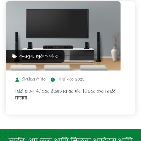
कन्झ्युमर ड्युरेबल लोन्स
टीव्हीएस क्रेडिट
14 ऑगस्ट, 2025
झिरो डाउन पेमेंटवर ईएमआय वर होम थिएटर कसा खरेदी
करावा