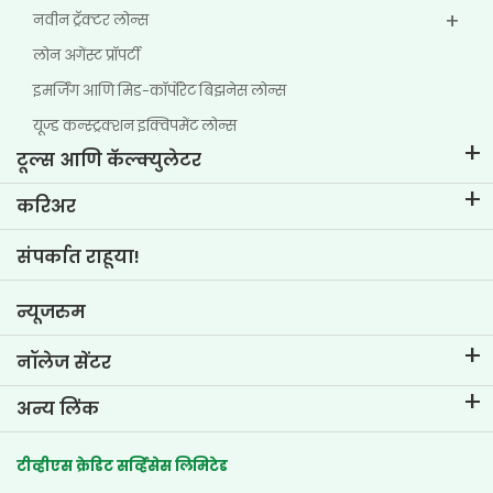
नवीन ट्रॅक्टर लोन्स
लोन अगेंस्ट प्रॉपर्टी
इमर्जिंग आणि मिड-कॉर्पोरेट बिझनेस लोन्स
यूज्ड कन्स्ट्रक्शन इक्विपमेंट लोन्स
टूल्स आणि कॅल्क्युलेटर
ईएमआय कॅल्क्युलेटर
करिअर
टू-व्हीलर लोन ईएमआय कॅल्क्युलेटर
टीव्हीएस क्रेडिट मधील जीवन
संपर्कात राहूया!
कार वॅल्यूएशन टूल
नोकरीच्या संधी
गोल प्लॅनर
न्यूजरुम
नॉलेज सेंटर
ब्लॉग
अन्य लिंक
एफएक्यू
ब्रँच लोकेटर
प्रशंसापत्रे
टीव्हीएस क्रेडिट सर्व्हिसेस लिमिटेड
डीलर लोकेटर