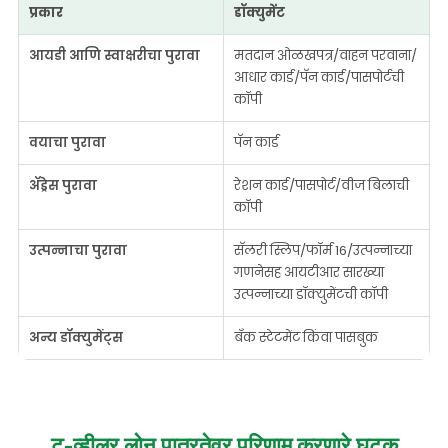
प्रकार
डॉक्युमेंट
आयडी आणि स्वाक्षरीचा पुरावा
मतदान ओळखपत्र/वाहन परवाना/
आधार कार्ड/पॅन कार्ड/पासपोर्टची
कॉपी
वयाचा पुरावा
पॅन कार्ड
ॲड्रेस पुरावा
रेशन कार्ड/पासपोर्ट/वीज बिलाची
कॉपी
उत्पन्नाचा पुरावा
सॅलरी स्लिप/फॉर्म 16/उत्पन्नाच्या
गणनेसह आयटीआर सारख्या
उत्पन्नाच्या डॉक्युमेंटची कॉपी
अन्य डॉक्युमेंट्स
बँक स्टेटमेंट किंवा पासबुक
टू-व्हीलर लोन पात्रतेवर परिणाम करणारे घटक