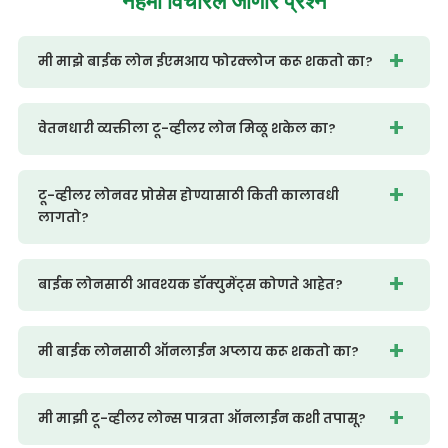
नेहमी
विचारले जाणारे प्रश्न
मी माझे बाईक लोन ईएमआय फोरक्लोज करू शकतो का?
वेतनधारी व्यक्तीला टू-व्हीलर लोन मिळू शकेल का?
टू-व्हीलर लोनवर प्रोसेस होण्यासाठी किती कालावधी
लागतो?
बाईक लोनसाठी आवश्यक डॉक्युमेंट्स कोणते आहेत?
मी बाईक लोनसाठी ऑनलाईन अप्लाय करू शकतो का?
मी माझी टू-व्हीलर लोन्स पात्रता ऑनलाईन कशी तपासू?