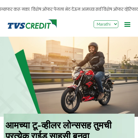
>
सफर करू नका. विशेष ऑफर पेजला भेट देऊन आमच्या सर्व विशेष ऑफर व्हेरिफाय करा. तु
आमच्या टू-व्हीलर लोन्ससह तुमची
प्रत्येक राईड साहसी बनवा