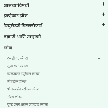
आमच्याविषयी
टीव्हीएस क्रेडिट विषयी
इन्व्हेस्टर झोन
आमचा ब्रँड जाणून घ्या
कॉर्पोरेट गव्हर्नन्स
रेग्युलेटरी डिस्क्लोजर्स
मुख्य प्रोफाईल्स
इन्व्हेस्टर माहिती
पॉलिसी
तक्रारी आणि गाऱ्हाणी
इतर डिस्क्लोजर
लोन
टू-व्हीलर लोन्स
यूज्ड कार लोन्स
कन्झ्युमर ड्युरेबल लोन्स
मोबाईल लोन्स
ऑनलाईन पर्सनल लोन्स
गोल्ड लोन्स
यूज्ड कमर्शियल व्हेईकल लोन्स