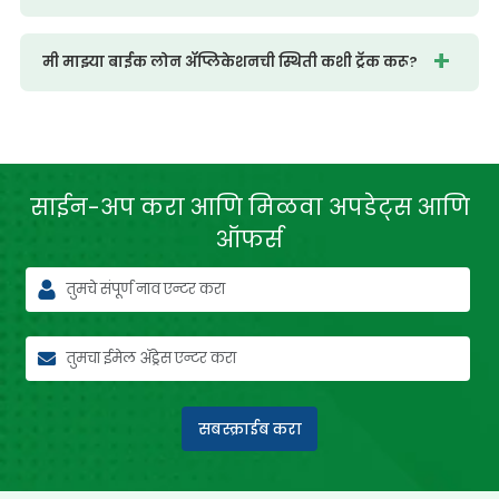
मी माझ्या बाईक लोन ॲप्लिकेशनची स्थिती कशी ट्रॅक करू?
साईन-अप करा आणि मिळवा
अपडेट्स आणि
ऑफर्स
सबस्क्राईब करा