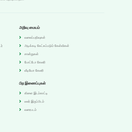
அறிவு மையம்
வலைப்பதிவுகள்
ர்
அடிக்கடி கேட்கப்படும் கேள்விகள்
சான்றுகள்
போட்டோ கேலரி
வீடியோ கேலரி
பிற இணைப்புகள்
கிளை இடம்காட்டி
டீலர் இருப்பிடம்
வரைபடம்