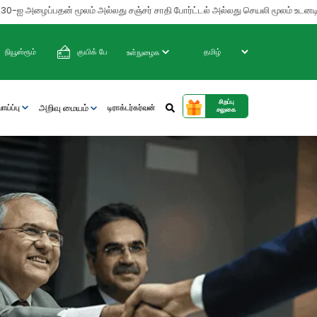
ழைப்பதன் மூலம் அல்லது சஞ்சர் சாதி போர்ட்டல் அல்லது செயலி மூலம் உடனடியாக அவற
நியூஸ்ரூம்
குயிக் பே
உள்நுழைக
சிறப்பு
அறிவு மையம்
ய்ப்பு
டிராக்டர்கர்வன்
சலுகை