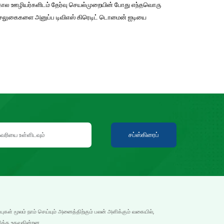
ுங்கால ஊழியர்களிடம் தேர்வு செயல்முறையின் போது எந்தவொரு
்/சலுகைகளை அனுப்ப டிவிஎஸ் கிரெடிட் டொமைன் ஐடியை
சப்ஸ்கிரைப்
்புகள் மூலம் நாம் செய்யும் அனைத்திற்கும் பலன் அளிக்கும் வகையில்,
ிக்க உதவுகின்றன.