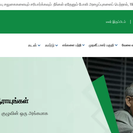
களையும் சரிபார்க்கவும். நீங்கள் ஏதேனும் போலி அழைப்புகளைப் பெற்றால், 1930-ஐ அ
டீலர் இருப்பிடம்
கடன்
கார்டு
எங்களை பற்றி
முதலீட்டாளர் பகுதி
வேலை வா
ராயுங்கள்
ட குழுவின் ஒரு அங்கமாக