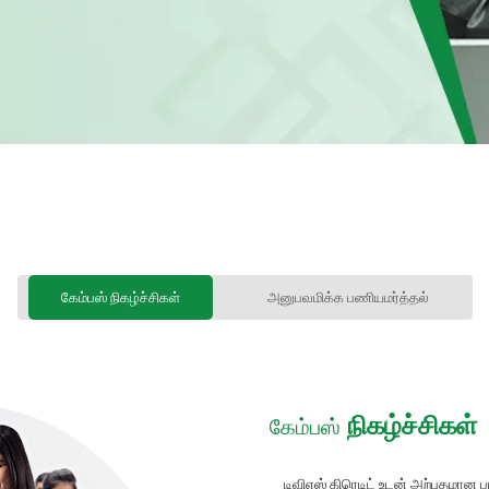
கேம்பஸ் நிகழ்ச்சிகள்
அனுபவமிக்க பணியமர்த்தல்
நிகழ்ச்சிகள்
கேம்பஸ்
டிவிஎஸ் கிரெடிட் உடன் அற்புதமான