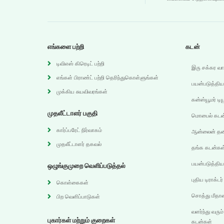
எங்களை பற்றி
கடன்
டிவிஎஸ் கிரெடிட் பற்றி
இரு சக்கர வ
எங்கள் பிராண்ட் பற்றி தெரிந்துகொள்ளுங்கள்
பயன்படுத்திய
முக்கிய சுயவிவரங்கள்
கன்ஸ்யூமர் டி
முதலீட்டாளர் பகுதி
மொபைல் கடன
கார்ப்பரேட் நிர்வாகம்
ஆன்லைன் தனி
முதலீட்டாளர் தகவல்
தங்க கடன்கள
பயன்படுத்தி
ஒழுங்குமுறை வெளிப்படுத்தல்
புதிய டிராக்ட
கொள்கைகள்
சொத்து மீதா
பிற வெளிப்பாடுகள்
வளர்ந்து வரும்
புகார்கள் மற்றும் குறைகள்
கடன்கள்