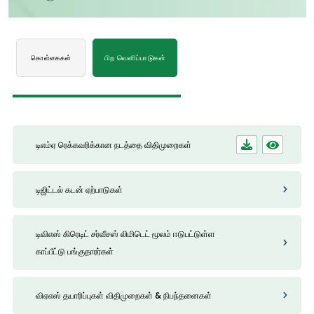
கொள்கைகள்
பிற வெளிப்பாடுகள்
டிஎம்ஏ ரெக்கவரிக்கான நடத்தை விதிமுறைகள்
டிஜிட்டல் கடன் ஏற்பாடுகள்
டிவிஎஸ் கிரெடிட் சர்வீசஸ் லிமிடெட் மூலம் ஈடுபட்டுள்ள
காப்பீட்டு பங்குதாரர்கள்
விஏஎஸ் தயாரிப்புகள் விதிமுறைகள் & நிபந்தனைகள்