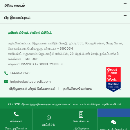
அறிவு மையம்
வலைப்பதிவுகள்
பிற இணைப்புகள்
அடிக்கடி கேட்கப்படும் கேள்விகள்
கிளை இடம்காட்டி
சான்றுகள்
டிவிஎஸ் கிரெடிட் சர்வீசஸ் லிமிடெட்
டீலர் இருப்பிடம்
போட்டோ கேலரி
பதிவுசெய்யப்பட்ட அலுவலகம்: டிவிஆர் பிரைடு, நம்பர். 383, 16வது மெயின், 3வது பிளாக்,
வரைபடம்
வீடியோ கேலரி
கோரமங்களா, பெங்களூரு, கர்நாடகா - 560034
கார்ப்பரேட் அலுவலகம்: ஜெயலக்ஷ்மி எஸ்டேட்ஸ், 29, ஹேட்டோஸ் ரோடு, நுங்கம்பாக்கம்,
சென்னை – 600006
சிஐஎன்: U65920KA2008PLC218369
044-66-123456
helpdesk@tvscredit.com
விதிமுறைகள் மற்றும் நிபந்தனைகள்
தனியுரிமை கொள்கை
© 2026 அனைத்து உரிமைகளும் பாதுகாக்கப்பட்டவை. டிவிஎஸ் கிரெடிட் சர்வீசஸ் லிமிடெட்.
எங்களை
செயலியைப்
வாட்ஸ்அப்
தொடர்புகொள்ள
பதிவிறக்குக
டிஐஏ உடன் பேசுங்கள்