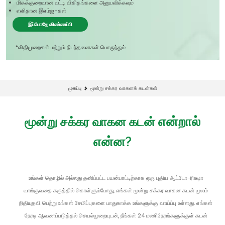
மிகக்குறைவான வட்டி விகிதங்களை அனுபவிக்கவும்
எளிதான இஎம்ஐ-கள்
இப்போதே விண்ணப்பி
*விதிமுறைகள் மற்றும் நிபந்தனைகள் பொருந்தும்
முகப்பு
மூன்று சக்கர வாகனக் கடன்கள்
என்றால்
மூன்று சக்கர வாகன கடன்
என்ன?
உங்கள் தொழில் அல்லது தனிப்பட்ட பயன்பாட்டிற்காக ஒரு புதிய ஆட்டோ-ரிக்ஷா
வாங்குவதை கருத்தில் கொள்ளும்போது, எங்கள் மூன்று சக்கர வாகன கடன் மூலம்
நிதியுதவி பெற்று உங்கள் சேமிப்புகளை பாதுகாக்க உங்களுக்கு வாய்ப்பு உள்ளது. எங்கள்
நேரடி ஆவணப்படுத்தல் செயல்முறையுடன், நீங்கள் 24 மணிநேரங்களுக்குள் கடன்