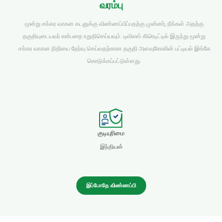
வரம்பு
மூன்று சக்கர வாகன கடனுக்கு விண்ணப்பிப்பதற்கு முன்னர், நீங்கள் அதற்கு
தகுதியுடையவர் என்பதை உறுதிசெய்யவும். டிவிஎஸ் கிரெடிட்டில் இருந்து மூன்று
சக்கர வாகன நிதியை தேர்வு செய்வதற்கான தகுதி அளவுகோலின் பட்டியல் இங்கே
கொடுக்கப்பட்டுள்ளது.
குடியுரிமை
இந்தியன்
இப்போதே விண்ணப்பி