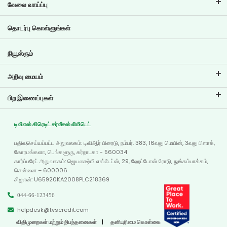
இஎம்ஐ கால்குலேட்டர்
வேலை வாய்ப்பு
இரு சக்கர வாகனக் கடன் இஎம்ஐ கால்குலேட்டர்
டிவிஎஸ் கிரெடிட்டில் வேலை வாய்ப்புகள்
தொடர்பு கொள்ளுங்கள்
கார் மதிப்பீட்டு கருவி
தற்போதைய வேலை வாய்ப்புகள்
இலக்கு திட்டமிடல்
நியூஸ்ரூம்
அறிவு மையம்
வலைப்பதிவுகள்
பிற இணைப்புகள்
அடிக்கடி கேட்கப்படும் கேள்விகள்
கிளை இடம்காட்டி
சான்றுகள்
டிவிஎஸ் கிரெடிட் சர்வீசஸ் லிமிடெட்
டீலர் இருப்பிடம்
போட்டோ கேலரி
பதிவுசெய்யப்பட்ட அலுவலகம்: டிவிஆர் பிரைடு, நம்பர். 383, 16வது மெயின், 3வது பிளாக்,
வரைபடம்
வீடியோ கேலரி
கோரமங்களா, பெங்களூரு, கர்நாடகா - 560034
கார்ப்பரேட் அலுவலகம்: ஜெயலக்ஷ்மி எஸ்டேட்ஸ், 29, ஹேட்டோஸ் ரோடு, நுங்கம்பாக்கம்,
சென்னை – 600006
சிஐஎன்: U65920KA2008PLC218369
044-66-123456
helpdesk@tvscredit.com
விதிமுறைகள் மற்றும் நிபந்தனைகள்
தனியுரிமை கொள்கை