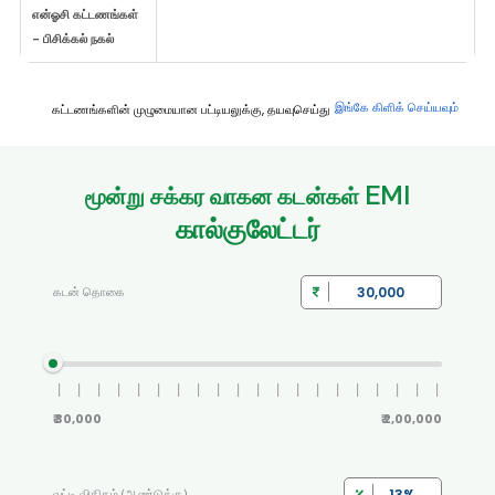
என்ஓசி கட்டணங்கள்
- பிசிக்கல் நகல்
இங்கே கிளிக் செய்யவும்
கட்டணங்களின் முழுமையான பட்டியலுக்கு, தயவுசெய்து
EMI
மூன்று சக்கர வாகன கடன்கள்
கால்குலேட்டர்
கடன் தொகை
₹ 30,000
₹ 2,00,000
வட்டி விகிதம் (ஆண்டுக்கு)