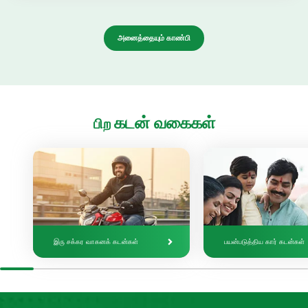
அனைத்தையும் காண்பி
கடன் வகைகள்
பிற
இரு சக்கர வாகனக் கடன்கள்
பயன்படுத்திய கார் கடன்கள்