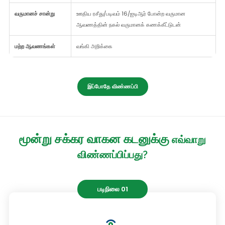
வருமானச் சான்று
ஊதிய ரசீது/படிவம் 16/ஐடிஆர் போன்ற வருமான
ஆவணத்தின் நகல் வருமானக் கணக்கீட்டுடன்
மற்ற ஆவணங்கள்
வங்கி அறிக்கை
இப்போதே விண்ணப்பி
மூன்று சக்கர வாகன கடனுக்கு
எவ்வாறு
விண்ணப்பிப்பது?
படிநிலை 01