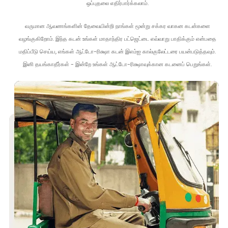
ஒப்புதலை எதிர்பார்க்கலாம்.
வருமான ஆவணங்களின் தேவையின்றி நாங்கள் மூன்று சக்கர வாகன கடன்களை
வழங்குகிறோம். இந்த கடன் உங்கள் மாதாந்திர பட்ஜெட்டை எவ்வாறு பாதிக்கும் என்பதை
மதிப்பீடு செய்ய, எங்கள் ஆட்டோ-ரிக்ஷா கடன் இஎம்ஐ கால்குலேட்டரை பயன்படுத்தவும்.
இனி தயங்காதீர்கள் - இன்றே உங்கள் ஆட்டோ-ரிக்ஷாவுக்கான கடனைப் பெறுங்கள்.