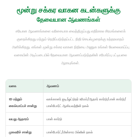
மூன்று சக்கர வாகன கடன்களுக்கு
தேவையான ஆவணங்கள்
சரியான ஆவணங்களை வரிசையாக வைத்திருப்பது எதிர்கால சிரமங்களைக்
குறைக்கிறது மற்றும் நெறிப்படுத்தப்பட்ட நிதி செயல்முறைக்கு உத்தரவாதம்
அளிக்கிறது. எங்கள் மூன்று சக்கர வாகன நிதியை அணுக உங்கள் வேலைவாய்ப்பு
வகையின் அடிப்படையில் தேவையான ஆவணப்படுத்தலின் சரிபார்ப்பு பட்டியலை
ஆராயுங்கள்.
வகை
ஆவணம்
ID மற்றும்
வாக்காளர் ஐடி/ஓட்டுநர் உரிமம்/ஆதார் கார்டு/பான் கார்டு/
கையொப்பச் சான்று
பாஸ்போர்ட் ஆகியவற்றின் நகல்
வயது ஆதாரம்
பான் கார்டு
முகவரிச் சான்று
பாஸ்போர்ட்/மின்சார பில்லின் நகல்