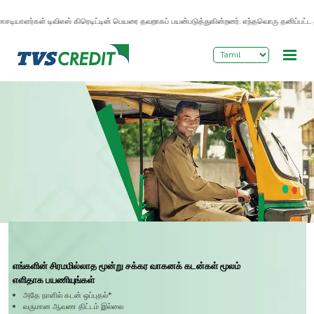
>
கள் டிவிஎஸ் கிரெடிட்டின் பெயரை தவறாகப் பயன்படுத்துகின்றனர். எந்தவொரு தனிப்பட்ட தகவலையும்
எங்களின் சிரமமில்லாத மூன்று சக்கர வாகனக் கடன்கள் மூலம்
எளிதாக பயணியுங்கள்
அதே நாளில் கடன் ஒப்புதல்*
வருமான ஆவண திட்டம் இல்லை