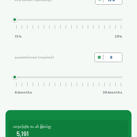
13%
29%
தவணைக்காலம் (மாதங்கள்)
6 Months
36 Months
மாதாந்திர கடன் இஎம்ஐ
5,191