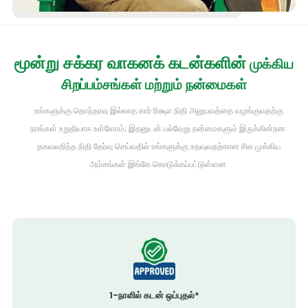
மூன்று சக்கர வாகனக் கடன்களின்
முக்கிய
சிறப்பம்சங்கள் மற்றும் நன்மைகள்
உங்களுக்கு தொந்தரவு இல்லாத கார் ரிக்ஷா நிதி அனுபவத்தை வழங்குவதற்கு
நாங்கள் உறுதியாக உள்ளோம்; இதனுடன் பல்வேறு நன்மைகளும் இருக்கின்றன.
தகவலறிந்த நிதி தேர்வு செய்வதில் உங்களுக்கு உதவுவதற்கான சில முக்கிய
அம்சங்கள் இங்கே கொடுக்கப்பட்டுள்ளன.
1-நாளில் கடன் ஒப்புதல்*