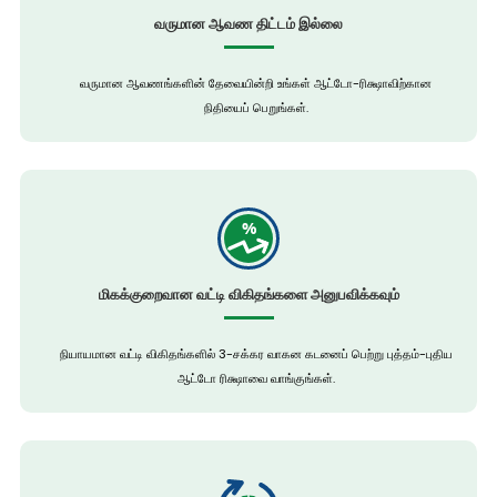
வருமான ஆவண திட்டம் இல்லை
வருமான ஆவணங்களின் தேவையின்றி உங்கள் ஆட்டோ-ரிக்ஷாவிற்கான
நிதியைப் பெறுங்கள்.
மிகக்குறைவான வட்டி விகிதங்களை அனுபவிக்கவும்
நியாயமான வட்டி விகிதங்களில் 3-சக்கர வாகன கடனைப் பெற்று புத்தம்-புதிய
ஆட்டோ ரிக்ஷாவை வாங்குங்கள்.