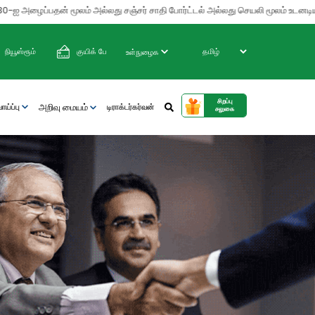
 அழைப்பதன் மூலம் அல்லது சஞ்சர் சாதி போர்ட்டல் அல்லது செயலி மூலம் உடனடியாக அ
நியூஸ்ரூம்
குயிக் பே
உள்நுழைக
சிறப்பு
அறிவு மையம்
ய்ப்பு
டிராக்டர்கர்வன்
சலுகை