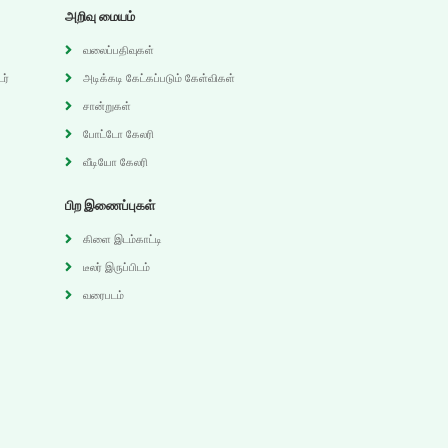
அறிவு மையம்
வலைப்பதிவுகள்
ர்
அடிக்கடி கேட்கப்படும் கேள்விகள்
சான்றுகள்
போட்டோ கேலரி
வீடியோ கேலரி
பிற இணைப்புகள்
கிளை இடம்காட்டி
டீலர் இருப்பிடம்
வரைபடம்