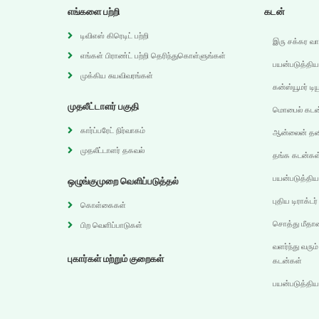
எங்களை பற்றி
கடன்
டிவிஎஸ் கிரெடிட் பற்றி
இரு சக்கர வ
எங்கள் பிராண்ட் பற்றி தெரிந்துகொள்ளுங்கள்
பயன்படுத்திய
முக்கிய சுயவிவரங்கள்
கன்ஸ்யூமர் டி
முதலீட்டாளர் பகுதி
மொபைல் கடன
கார்ப்பரேட் நிர்வாகம்
ஆன்லைன் தனி
முதலீட்டாளர் தகவல்
தங்க கடன்கள
பயன்படுத்தி
ஒழுங்குமுறை வெளிப்படுத்தல்
புதிய டிராக்ட
கொள்கைகள்
சொத்து மீதா
பிற வெளிப்பாடுகள்
வளர்ந்து வரும்
புகார்கள் மற்றும் குறைகள்
கடன்கள்
பயன்படுத்தி