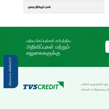
குறை தீர்க்கும் நாள்
பதிவு செய்யுங்கள் சமீபத்திய
அறிவிப்புகள் மற்றும்
சலுகைகளுக்கு
விரைவாக விண்ணப்பி
டிவிஎஸ் குழுமத்தின் ஒரு
எங்களிடம் சிந்தனையுடன்