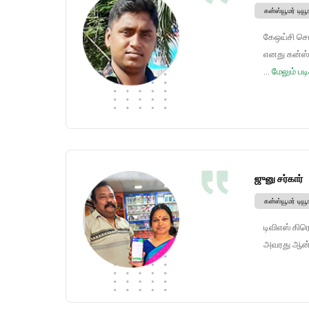
கன்ஸ்யூமர் டிய
கேஒய்சி செ
எனது கன்ஸ்ய
...
மேலும் படி
ஜுனு சர்கார்
கன்ஸ்யூமர் டிய
டிவிஎஸ் கிர
அவரது ஆன்ல