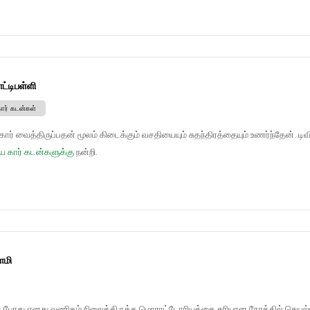
ட்டிபள்ளி
கார் கடன்கள்
ர் வைத்திருப்பதன் மூலம் கிடைக்கும் வசதியையும் சுதந்திரத்தையும் உணர்ந்தேன். டிவ
ய கார் கடன்களுக்கு
நன்றி.
ாமி
் போது எனது வணிகம் நிலைத்திருக்க மொராட்டோரியத்தை சரியான நேரத்தில் செயல்பட