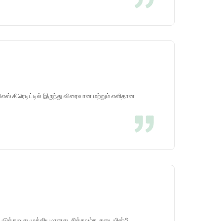
ிஎஸ் கிரெடிட்டில் இருந்து விரைவான மற்றும் எளிதான
ுத்துவது முக்கியமானது. சிக்கலற்ற, தடையின்றி,