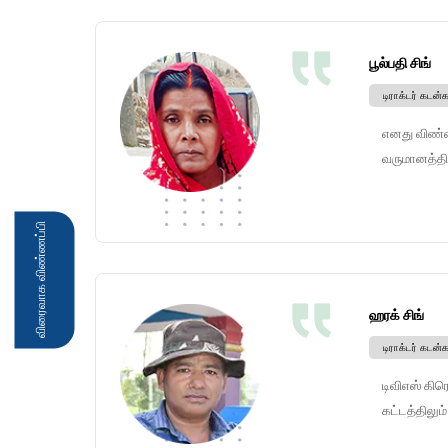
பூல்பதி சிங்
டிராக்டர் கடன்க
எனது விண்ணப
வருமானத்தில
விரைவாக விண்ணப்பி
ஹரக் சிங்
டிராக்டர் கடன்க
டிவிஎஸ் கிர
கட்டத்திலும