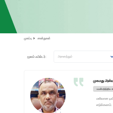
முகப்பு
சான்றுகள்
மூலம் ஃபில்டர்:
முகமது அஸ்ம
பயன்படுத்திய 
மலிவான டிவி
எடுக்கலாம்.