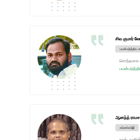
சிவ குமார் லோ
பயன்படுத்திய 
சொந்தமாக கா
பயன்படுத்தி
ஆனந்த் ராமச
எம்எஸ்எம்இ
லாக்டவுனின