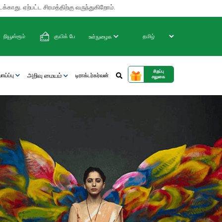
ஏற்பட்ட சிரமத்திற்கு வருந்துகிறோம்.
நியூஸ்ரூம்
குயிக் பே
உள்நுழைக
சிறப்பு
அறிவு மையம்
ய்ப்பு
டிராக்டர்கர்வன்
சலுகை