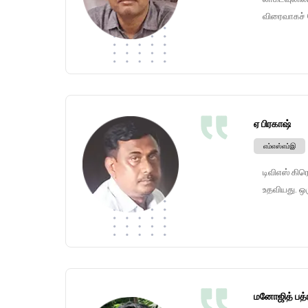
விரைவாகச் ச
ஏ பிரகாஷ்
எம்எஸ்எம்இ
டிவிஎஸ் கி
உதவியது. ஒ
மனோஜித் பத்