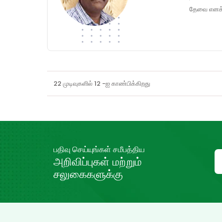
தேவை எனக்கு
22 முடிவுகளில் 12 -ஐ காண்பிக்கிறது
பதிவு செய்யுங்கள் சமீபத்திய
அறிவிப்புகள் மற்றும்
சலுகைகளுக்கு