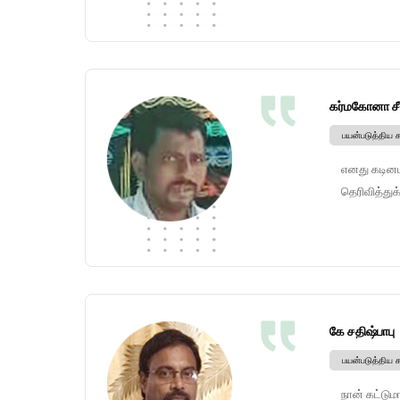
கர்மகோனா சீ
பயன்படுத்திய 
எனது கடினமா
தெரிவித்துக
கே சதிஷ்பாபு
பயன்படுத்திய 
நான் கட்டு