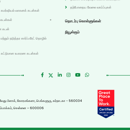
்
தற்போதைய வேலை வாய்ப்புகள்
ய கமர்ஷியல் வாகனக் கடன்கள்
ர் கடன்கள்
தொடர்பு கொள்ளுங்கள்
ன கடன்
நியூஸ்ரூம்
 மற்றும் நடுத்தர கார்ப்பரேட் தொழில்
ய கட்டுமான உபகரண கடன்கள்
ன், 3வது பிளாக், கோரமங்களா, பெங்களூரு, கர்நாடகா - 560034
ங்கம்பாக்கம், சென்னை – 600006