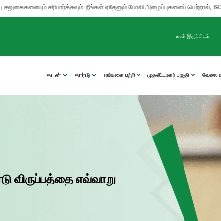
ளையும் சரிபார்க்கவும். நீங்கள் ஏதேனும் போலி அழைப்புகளைப் பெற்றால், 1930-ஐ அ
டீலர் இருப்பிடம்
கடன்
கார்டு
எங்களை பற்றி
முதலீட்டாளர் பகுதி
வேலை வா
டு விருப்பத்தை எவ்வாறு