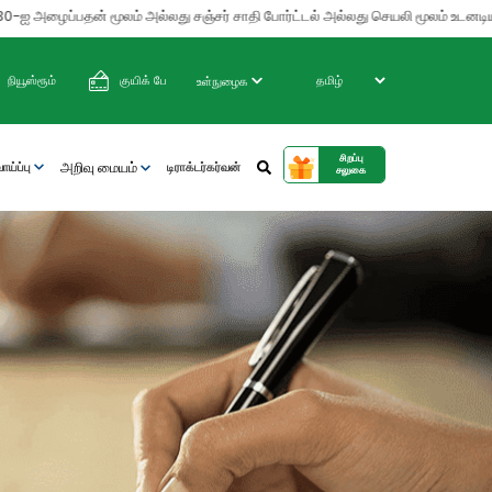
ழைப்பதன் மூலம் அல்லது சஞ்சர் சாதி போர்ட்டல் அல்லது செயலி மூலம் உடனடியாக அவற்
நியூஸ்ரூம்
குயிக் பே
உள்நுழைக
சிறப்பு
அறிவு மையம்
ய்ப்பு
டிராக்டர்கர்வன்
சலுகை