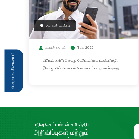
மொபைல் கடன்கள்
டிவிஎஸ் கிரெடிட்
11 மே, 2026
விரைவாக விண்ணப்பி
கிரெடிட் கார்டு அல்லது டெபிட் கார்டை பயன்படுத்தி
இஎம்ஐ-யில் மொபைல் போனை எவ்வாறு வாங்குவது
பதிவு செய்யுங்கள் சமீபத்திய
அறிவிப்புகள் மற்றும்