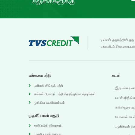
சலுகைகளுக்கு
டிவிஎஸ் குழுமத்தின் ஒரு
எங்களிடம் சிந்தனையுடன்
எங்களை பற்றி
கடன்
டிவிஎஸ் கிரெடிட் பற்றி
இரு சக்கர வ
எங்கள் பிராண்ட் பற்றி தெரிந்துகொள்ளுங்கள்
பயன்படுத்திய
முக்கிய சுயவிவரங்கள்
கன்ஸ்யூமர் டி
முதலீட்டாளர் பகுதி
மொபைல் கடன
கார்ப்பரேட் நிர்வாகம்
ஆன்லைன் தனி
முதலீட்டாளர் தகவல்