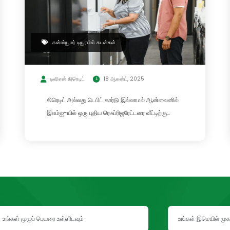
கன்ஸ்யூமர் டியூரபிள் கடன்கள்
டிவிஎஸ் கிரெடிட்
18 ஆகஸ்ட், 2025
கிரெடிட் அல்லது டெபிட் கார்டு இல்லாமல் ஆன்லைனில்
இஎம்ஐ-யில் ஒரு புதிய ரெஃப்ரிஜரேட்டரை வீட்டிற்கு
கொண்டு வாருங்கள்