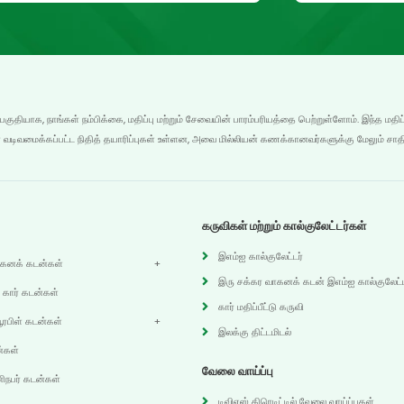
 பகுதியாக, நாங்கள் நம்பிக்கை, மதிப்பு மற்றும் சேவையின் பாரம்பரியத்தை பெற்றுள்ளோம். இந்த மதிப
 வடிவமைக்கப்பட்ட நிதித் தயாரிப்புகள் உள்ளன, அவை மில்லியன் கணக்கானவர்களுக்கு மேலும் சாத
கருவிகள் மற்றும் கால்குலேட்டர்கள்
இஎம்ஐ கால்குலேட்டர்
ாகனக் கடன்கள்
இரு சக்கர வாகனக் கடன் இஎம்ஐ கால்குலேட்ட
 கார் கடன்கள்
கார் மதிப்பீட்டு கருவி
யூரபிள் கடன்கள்
இலக்கு திட்டமிடல்
்கள்
வேலை வாய்ப்பு
நபர் கடன்கள்
டிவிஎஸ் கிரெடிட்டில் வேலை வாய்ப்புகள்