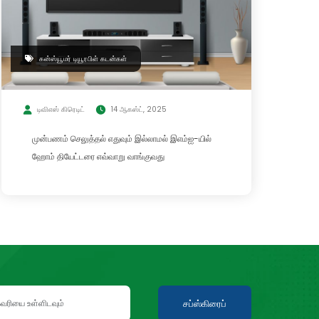
கன்ஸ்யூமர் டியூரபிள் கடன்கள்
டிவிஎஸ் கிரெடிட்
14 ஆகஸ்ட், 2025
முன்பணம் செலுத்தல் எதுவும் இல்லாமல் இஎம்ஐ-யில்
ஹோம் தியேட்டரை எவ்வாறு வாங்குவது
சப்ஸ்கிரைப்