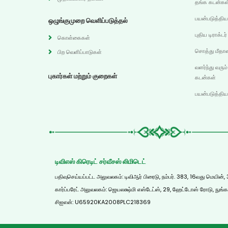
தங்க கடன்கள
பயன்படுத்தி
ஒழுங்குமுறை வெளிப்படுத்தல்
புதிய டிராக்ட
கொள்கைகள்
சொத்து மீதா
பிற வெளிப்பாடுகள்
வளர்ந்து வரும்
புகார்கள் மற்றும் குறைகள்
கடன்கள்
பயன்படுத்தி
டிவிஎஸ் கிரெடிட் சர்வீசஸ் லிமிடெட்
பதிவுசெய்யப்பட்ட அலுவலகம்: டிவிஆர் பிரைடு, நம்பர். 383, 16வது மெயி
கார்ப்பரேட் அலுவலகம்: ஜெயலக்ஷ்மி எஸ்டேட்ஸ், 29, ஹேட்டோஸ் ரோடு, நு
சிஐஎன்: U65920KA2008PLC218369