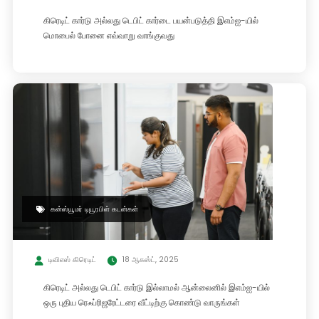
கிரெடிட் கார்டு அல்லது டெபிட் கார்டை பயன்படுத்தி இஎம்ஐ-யில்
மொபைல் போனை எவ்வாறு வாங்குவது
கன்ஸ்யூமர் டியூரபிள் கடன்கள்
டிவிஎஸ் கிரெடிட்
18 ஆகஸ்ட், 2025
கிரெடிட் அல்லது டெபிட் கார்டு இல்லாமல் ஆன்லைனில் இஎம்ஐ-யில்
ஒரு புதிய ரெஃப்ரிஜரேட்டரை வீட்டிற்கு கொண்டு வாருங்கள்