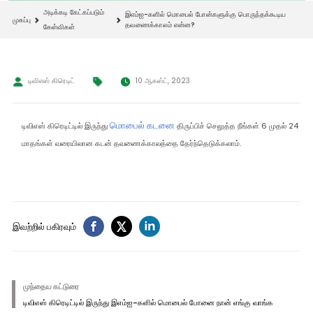
அடிக்கடி கேட்கப்படும்
இஎம்ஐ-களில் மொபைல் போன்களுக்கு பொருந்தக்கூடிய
முகப்பு
தவணைக்காலம் என்ன?
கேள்விகள்
டிவிஎஸ் கிரெடிட்
10 ஆகஸ்ட், 2023
மொபைல் கடனை
டிவிஎஸ் கிரெடிட்டில் இருந்து
திருப்பிச் செலுத்த நீங்கள் 6 முதல் 24
மாதங்கள் வரையிலான கடன் தவணைக்காலத்தை தேர்ந்தெடுக்கலாம்.
இவற்றில் பகிரவும்
முந்தைய கட்டுரை
டிவிஎஸ் கிரெடிட்டில் இருந்து இஎம்ஐ-களில் மொபைல் போனை நான் எங்கு வாங்க