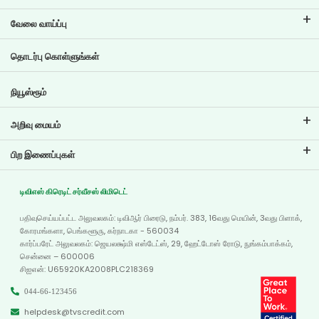
இஎம்ஐ கால்குலேட்டர்
வேலை வாய்ப்பு
இரு சக்கர வாகனக் கடன் இஎம்ஐ கால்குலேட்டர்
டிவிஎஸ் கிரெடிட்டில் வேலை வாய்ப்புகள்
தொடர்பு கொள்ளுங்கள்
கார் மதிப்பீட்டு கருவி
தற்போதைய வேலை வாய்ப்புகள்
இலக்கு திட்டமிடல்
நியூஸ்ரூம்
அறிவு மையம்
வலைப்பதிவுகள்
பிற இணைப்புகள்
அடிக்கடி கேட்கப்படும் கேள்விகள்
கிளை இடம்காட்டி
சான்றுகள்
டிவிஎஸ் கிரெடிட் சர்வீசஸ் லிமிடெட்
டீலர் இருப்பிடம்
போட்டோ கேலரி
பதிவுசெய்யப்பட்ட அலுவலகம்: டிவிஆர் பிரைடு, நம்பர். 383, 16வது மெயின், 3வது பிளாக்,
வரைபடம்
வீடியோ கேலரி
கோரமங்களா, பெங்களூரு, கர்நாடகா - 560034
கார்ப்பரேட் அலுவலகம்: ஜெயலக்ஷ்மி எஸ்டேட்ஸ், 29, ஹேட்டோஸ் ரோடு, நுங்கம்பாக்கம்,
சென்னை – 600006
சிஐஎன்: U65920KA2008PLC218369
044-66-123456
helpdesk@tvscredit.com