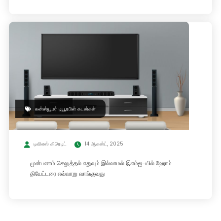
கன்ஸ்யூமர் டியூரபிள் கடன்கள்
டிவிஎஸ் கிரெடிட்
14 ஆகஸ்ட், 2025
முன்பணம் செலுத்தல் எதுவும் இல்லாமல் இஎம்ஐ-யில் ஹோம்
தியேட்டரை எவ்வாறு வாங்குவது