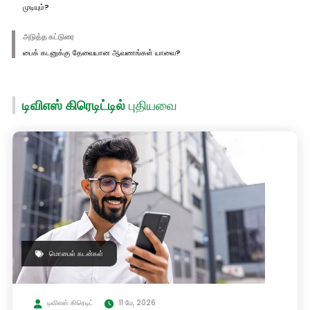
முடியும்?
அடுத்த கட்டுரை
பைக் கடனுக்கு தேவையான ஆவணங்கள் யாவை?
டிவிஎஸ் கிரெடிட்டில்
புதியவை
மொபைல் கடன்கள்
டிவிஎஸ் கிரெடிட்
11 மே, 2026