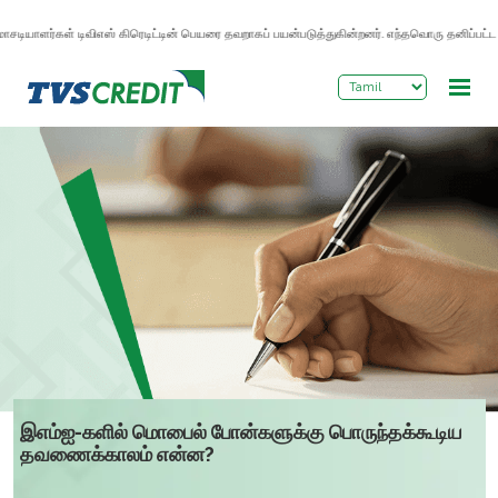
>
டியாளர்கள் டிவிஎஸ் கிரெடிட்டின் பெயரை தவறாகப் பயன்படுத்துகின்றனர். எந்தவொரு தனிப்பட்ட தக
இஎம்ஐ-களில் மொபைல் போன்களுக்கு பொருந்தக்கூடிய
தவணைக்காலம் என்ன?