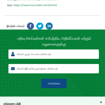
வெப்:
https://www.tvscredit.com/tamil/
இவற்றில் பகிரவும்
பதிவு செய்யுங்கள் சமீபத்திய
அறிவிப்புகள் மற்றும்
சலுகைகளுக்கு
சப்ஸ்கிரைப்
எங்களை பற்றி