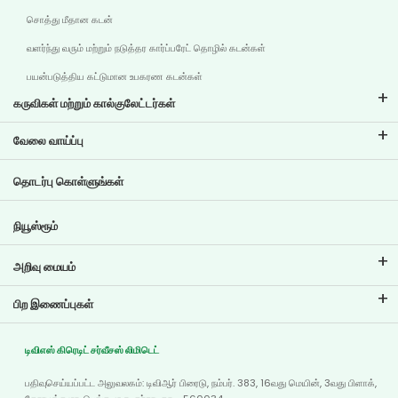
சொத்து மீதான கடன்
வளர்ந்து வரும் மற்றும் நடுத்தர கார்ப்பரேட் தொழில் கடன்கள்
பயன்படுத்திய கட்டுமான உபகரண கடன்கள்
கருவிகள் மற்றும் கால்குலேட்டர்கள்
இஎம்ஐ கால்குலேட்டர்
வேலை வாய்ப்பு
இரு சக்கர வாகனக் கடன் இஎம்ஐ கால்குலேட்டர்
டிவிஎஸ் கிரெடிட்டில் வேலை வாய்ப்புகள்
தொடர்பு கொள்ளுங்கள்
கார் மதிப்பீட்டு கருவி
தற்போதைய வேலை வாய்ப்புகள்
இலக்கு திட்டமிடல்
நியூஸ்ரூம்
அறிவு மையம்
வலைப்பதிவுகள்
பிற இணைப்புகள்
அடிக்கடி கேட்கப்படும் கேள்விகள்
கிளை இடம்காட்டி
சான்றுகள்
டிவிஎஸ் கிரெடிட் சர்வீசஸ் லிமிடெட்
டீலர் இருப்பிடம்
போட்டோ கேலரி
பதிவுசெய்யப்பட்ட அலுவலகம்: டிவிஆர் பிரைடு, நம்பர். 383, 16வது மெயின், 3வது பிளாக்,
வரைபடம்