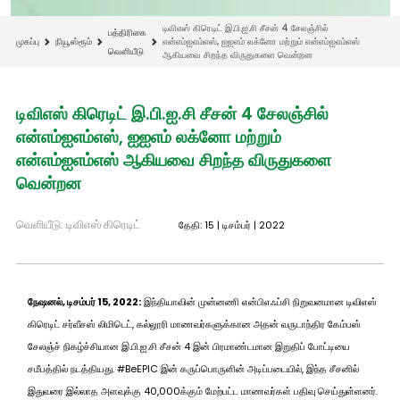
டிவிஎஸ் கிரெடிட் இ.பி.ஐ.சி சீசன் 4 சேலஞ்சில்
பத்திரிகை
முகப்பு
நியூஸ்ரூம்
என்எம்ஐஎம்எஸ், ஐஐஎம் லக்னோ மற்றும் என்எம்ஐஎம்எஸ்
வெளியீடு
ஆகியவை சிறந்த விருதுகளை வென்றன
டிவிஎஸ் கிரெடிட் இ.பி.ஐ.சி சீசன் 4 சேலஞ்சில்
என்எம்ஐஎம்எஸ், ஐஐஎம் லக்னோ மற்றும்
என்எம்ஐஎம்எஸ் ஆகியவை சிறந்த விருதுகளை
வென்றன
வெளியீடு: டிவிஎஸ் கிரெடிட்
தேதி: 15 | டிசம்பர் | 2022
நேஷனல், டிசம்பர் 15, 2022:
இந்தியாவின் முன்னணி என்பிஎஃப்சி நிறுவனமான டிவிஎஸ்
கிரெடிட் சர்வீசஸ் லிமிடெட், கல்லூரி மாணவர்களுக்கான அதன் வருடாந்திர கேம்பஸ்
சேலஞ்ச் நிகழ்ச்சியான இ.பி.ஐ.சி சீசன் 4 இன் பிரமாண்டமான இறுதிப் போட்டியை
சமீபத்தில் நடத்தியது. #BeEPIC இன் கருப்பொருளின் அடிப்படையில், இந்த சீசனில்
இதுவரை இல்லாத அளவுக்கு 40,000க்கும் மேற்பட்ட மாணவர்கள் பதிவு செய்துள்ளனர்.