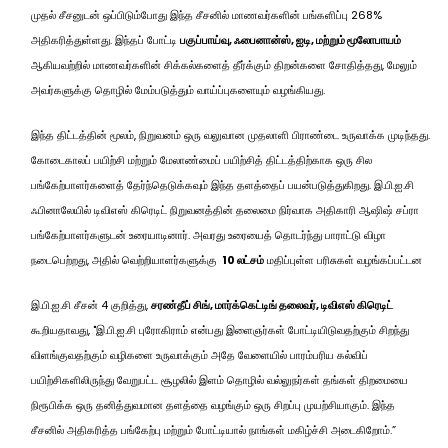
முதல் சீசனுடன் ஒப்பிடும்போது இந்த சீசனில் மாணவர்களின் பங்களிப்பு 268%
அதிகரித்துள்ளது. இந்தப் போட்டி
பகுப்பாய்வு, ஃபைனான்ஸ், ஐடி, மற்றும் மூலோபாயம்
ஆகியவற்றில் மாணவர்களின் சிக்கல்களைத் தீர்க்கும் திறன்களை சோதித்தது, மேலும்
அவர்களுக்கு தொழில் மேம்படுத்தும் வாய்ப்புகளையும் வழங்கியது.
இந்த திட்டத்தின் மூலம், நிறுவனம் ஒரு வலுவான முதலாளி பிராண்டை உருவாக்க முடிந்தது.
கோடைகாலப் பயிற்சி மற்றும் மேலாண்மைப் பயிற்சித் திட்டத்திற்காக ஒரு சில
பங்கேற்பாளர்களைத் தேர்ந்தெடுக்கவும் இந்த தளத்தைப் பயன்படுத்துகிறது. இ.பி.ஐ.சி
ஃபினாலேயில் டிவிஎஸ் கிரெடிட் நிறுவனத்தின் தலைமை நிர்வாக அதிகாரி ஆஷிஷ் சப்ரா
பங்கேற்பாளர்களுடன் உரையாடினார். அவரது உரையைத் தொடர்ந்து பாராட்டு விழா
நடைபெற்றது, அதில் வெற்றியாளர்களுக்கு
₹ 10 லட்சம்
மதிப்புள்ள பரிசுகள் வழங்கப்பட்டன
இ.பி.ஐ.சி சீசன் 4 குறித்து,
சரண்தீப் சிங், மார்க்கெட்டிங் தலைவர், டிவிஎஸ் கிரெடிட்
கூறியதாவது, "இ.பி.ஐ.சி புரோகிராம் என்பது இளைஞர்கள் போட்டியிடுவதற்கும் சிறந்து
விளங்குவதற்கும் வழிகளை உருவாக்கும் அதே வேளையில் பாரம்பரிய கல்விப்
பயிற்சிகளிலிருந்து வேறுபட்ட சூழலில் இளம் தொழில் வல்லுநர்கள் தங்கள் திறமையை
நிரூபிக்க ஒரு தனித்துவமான தளத்தை வழங்கும் ஒரு சிறப்பு முயற்சியாகும். இந்த
சீசனில் அதிகரித்த பங்கேற்பு மற்றும் போட்டியால் நாங்கள் மகிழ்ச்சி அடைகிறோம்.”