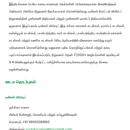
இந்தியர்களை பெரிய கனவு காணவும் அவர்களின் அபிலாஷைகளை நிறைவேற்றவும்
அதிகாரம் அளிக்க நிறுவனம் நோக்கமாகக் கொண்டுள்ளது. டிவிஎஸ் மோட்டார் லிமிடெட்
நிறுவனத்தின் முன்னணி நிதியாளர் மற்றும் முன்னணி டிராக்டர் நிதியாளர்களில்
ஒருவராக இருப்பதால், டிவிஎஸ் கிரெடிட் இரு சக்கர வாகனக் கடன்கள், டிராக்டர் கடன்கள்,
கன்ஸ்யூமர் கடன்கள், பயன்படுத்திய கார் கடன்கள், பயன்படுத்திய கமர்ஷியல் வாகனக்
கடன்கள் மற்றும் வணிக கடன்கள் பிரிவு ஆகியவற்றில் விரைவாக வளர்ந்து வரும்
பதிவுகளைக் கொண்டுள்ளது. வலுவான புதிய தொழில்நுட்பங்கள் மற்றும் தரவு
பகுப்பாய்வுகளால் இயக்கப்படும், நிறுவனம் அதன் 17,000+ ஊழியர்களின் உதவியுடன்
9.4 மில்லியனுக்கும் மேற்பட்ட மகிழ்ச்சியான வாடிக்கையாளர்களுக்கு சேவை
வழங்கியுள்ளது.
ஊடக தொடர்புகள்:
டிவிஎஸ் கிரெடிட்
ருச்சிகா ராணா
சீனியர் மேனேஜர், பிராண்டிங் மற்றும் கம்யூனிகேஷன்
மொபைல்: +91 9910036860
மின்னஞ்சல்:
ruchika.rana@tvscredit.com