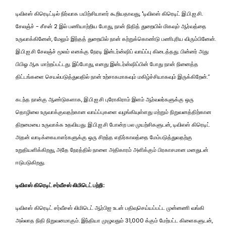
டிவிஎஸ் கிரெடிட்டில் நிர்வாக பயிற்சியாளர் கூறியதாவது, "டிவிஎஸ் கிரெடிட் இ.பி.ஐ.சி.
சேலஞ்ச் - சீசன் 2 இல் பணியாற்றிய போது, நான் நிதித் துறையில் மிகவும் ஆர்வத்தை
உருவாக்கினேன், மேலும் இந்தத் துறையில் நான் கற்றுக்கொண்டு பணிபுரிய விரும்பினேன்.
இ.பி.ஐ.சி சேலஞ்ச் மூலம் எனக்கு நேரடி இன்டர்ன்ஷிப் வாய்ப்பு கிடைத்தது. பின்னர் அது
பிபிஓ ஆக மாற்றப்பட்டது. இப்போது, எனது இன்டர்ன்ஷிப்பின் போது நான் நினைத்த
திட்டங்களை செயல்படுத்துவதில் நான் உற்சாகமாகவும் மகிழ்ச்சியாகவும் இருக்கிறேன்.”
கடந்த நான்கு ஆண்டுகளாக, இ.பி.ஐ.சி புரோகிராம் இளம் ஆர்வலர்களுக்கு ஒரு
தொழிலை உருவாக்குவதற்கான வாய்ப்புகளை வழங்கியுள்ளது மற்றும் நிறுவனத்திற்கான
திறமையை உருவாக்க உதவியது. இ.பி.ஐ.சி போன்ற பல முயற்சிகளுடன், டிவிஎஸ் கிரெடிட்
அதன் வாடிக்கையாளர்களுக்கு ஒரு சிறந்த எதிர்காலத்தை மேம்படுத்துவதற்கு
உறுதியளிக்கிறது, அதே நேரத்தில் நாளை அதிகாரம் அளிக்கும் பிரகாசமான மனதுடன்
ஈடுபடுகிறது.
டிவிஎஸ் கிரெடிட் சர்வீசஸ் லிமிடெட் பற்றி:
டிவிஎஸ் கிரெடிட் சர்வீசஸ் லிமிடெட் ஆர்பிஐ உடன் பதிவுசெய்யப்பட்ட முன்னணி வங்கி
அல்லாத நிதி நிறுவனமாகும். இந்தியா முழுவதும் 31,000 க்கும் மேற்பட்ட கிளைகளுடன்,