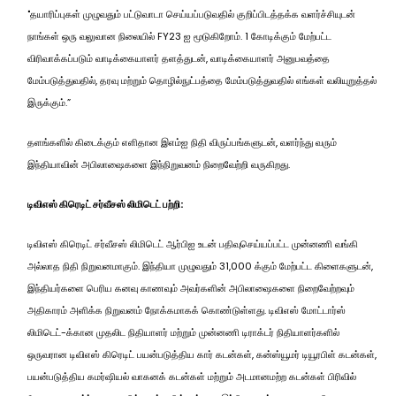
"தயாரிப்புகள் முழுவதும் பட்டுவாடா செய்யப்படுவதில் குறிப்பிடத்தக்க வளர்ச்சியுடன்
நாங்கள் ஒரு வலுவான நிலையில் FY23 ஐ மூடுகிறோம். 1 கோடிக்கும் மேற்பட்ட
விரிவாக்கப்படும் வாடிக்கையாளர் தளத்துடன், வாடிக்கையாளர் அனுபவத்தை
மேம்படுத்துவதில், தரவு மற்றும் தொழில்நுட்பத்தை மேம்படுத்துவதில் எங்கள் வலியுறுத்தல்
இருக்கும்.”
தளங்களில் கிடைக்கும் எளிதான இஎம்ஐ நிதி விருப்பங்களுடன், வளர்ந்து வரும்
இந்தியாவின் அபிலாஷைகளை இந்நிறுவனம் நிறைவேற்றி வருகிறது.
டிவிஎஸ் கிரெடிட் சர்வீசஸ் லிமிடெட் பற்றி:
டிவிஎஸ் கிரெடிட் சர்வீசஸ் லிமிடெட் ஆர்பிஐ உடன் பதிவுசெய்யப்பட்ட முன்னணி வங்கி
அல்லாத நிதி நிறுவனமாகும். இந்தியா முழுவதும் 31,000 க்கும் மேற்பட்ட கிளைகளுடன்,
இந்தியர்களை பெரிய கனவு காணவும் அவர்களின் அபிலாஷைகளை நிறைவேற்றவும்
அதிகாரம் அளிக்க நிறுவனம் நோக்கமாகக் கொண்டுள்ளது. டிவிஎஸ் மோட்டார்ஸ்
லிமிடெட்-க்கான முதலிட நிதியாளர் மற்றும் முன்னணி டிராக்டர் நிதியாளர்களில்
ஒருவரான டிவிஎஸ் கிரெடிட் பயன்படுத்திய கார் கடன்கள், கன்ஸ்யூமர் டியூரபிள் கடன்கள்,
பயன்படுத்திய கமர்ஷியல் வாகனக் கடன்கள் மற்றும் அடமானமற்ற கடன்கள் பிரிவில்