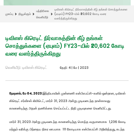
டிவிஎஸ் கிரெடிட் நிர்வாகத்தின் கீழ் தங்கள் சொத்துக்களை
பத்திரிகை
முகப்பு
நியூஸ்ரூம்
(ஏயுஎம்) FY23-யில் ₹20,602 கோடி வரை
வெளியீடு
வளர்த்திருக்கிறது
டிவிஎஸ் கிரெடிட் நிர்வாகத்தின் கீழ் தங்கள்
சொத்துக்களை (ஏயுஎம்) FY23-யில் ₹20,602 கோடி
வரை வளர்த்திருக்கிறது
வெளியீடு: டிவிஎஸ் கிரெடிட்
தேதி: 4 | மே | 2023
நேஷனல், மே 04, 2023:
இந்தியாவின் முன்னணி என்பிஎஃப்சி-களில் ஒன்றான, டிவிஎஸ்
கிரெடிட் சர்வீசஸ் லிமிடெட், மார்ச் 31, 2023 அன்று முடிவடைந்த நான்காவது
காலாண்டிற்கு அதன் தணிக்கை செய்யப்பட்ட நிதி முடிவுகளை வெளியிட்டது.
மார்ச் 31, 2023 அன்று முடிவடைந்த காலாண்டிற்கு மொத்த வருமானமாக ₹ 1,236 கோடி
மற்றும் வரிக்கு பிந்தைய நிகர லாபமாக ₹ 111 கோடியாக என்பிஎஃப்சி அறிவித்தது, கடந்த