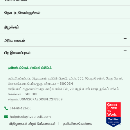
இரு சக்கர வாகனக் கடன் இஎம்ஐ கால்குலேட்டர்
டிவிஎஸ் கிரெடிட்டில் வேலை வாய்ப்புகள்
தொடர்பு கொள்ளுங்கள்
கார் மதிப்பீட்டு கருவி
தற்போதைய வேலை வாய்ப்புகள்
இலக்கு திட்டமிடல்
நியூஸ்ரூம்
அறிவு மையம்
வலைப்பதிவுகள்
பிற இணைப்புகள்
அடிக்கடி கேட்கப்படும் கேள்விகள்
கிளை இடம்காட்டி
சான்றுகள்
டிவிஎஸ் கிரெடிட் சர்வீசஸ் லிமிடெட்
டீலர் இருப்பிடம்
போட்டோ கேலரி
பதிவுசெய்யப்பட்ட அலுவலகம்: டிவிஆர் பிரைடு, நம்பர். 383, 16வது மெயின், 3வது பிளாக்,
வரைபடம்
வீடியோ கேலரி
கோரமங்களா, பெங்களூரு, கர்நாடகா - 560034
கார்ப்பரேட் அலுவலகம்: ஜெயலக்ஷ்மி எஸ்டேட்ஸ், 29, ஹேட்டோஸ் ரோடு, நுங்கம்பாக்கம்,
சென்னை – 600006
சிஐஎன்: U65920KA2008PLC218369
044-66-123456
helpdesk@tvscredit.com
விதிமுறைகள் மற்றும் நிபந்தனைகள்
தனியுரிமை கொள்கை