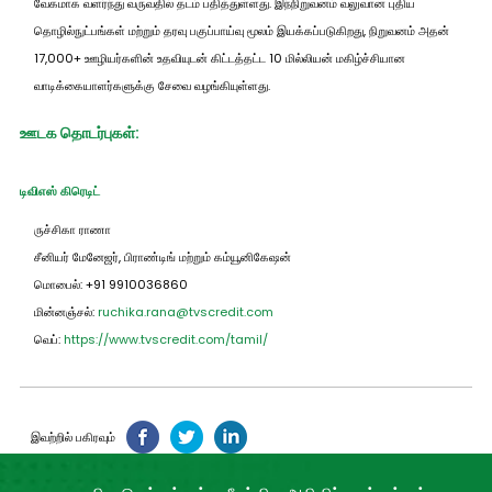
வேகமாக வளர்ந்து வருவதில் தடம் பதித்துள்ளது. இந்நிறுவனம் வலுவான புதிய
தொழில்நுட்பங்கள் மற்றும் தரவு பகுப்பாய்வு மூலம் இயக்கப்படுகிறது, நிறுவனம் அதன்
17,000+ ஊழியர்களின் உதவியுடன் கிட்டத்தட்ட 10 மில்லியன் மகிழ்ச்சியான
வாடிக்கையாளர்களுக்கு சேவை வழங்கியுள்ளது.
ஊடக தொடர்புகள்:
டிவிஎஸ் கிரெடிட்
ருச்சிகா ராணா
சீனியர் மேனேஜர், பிராண்டிங் மற்றும் கம்யூனிகேஷன்
மொபைல்: +91 9910036860
மின்னஞ்சல்:
ruchika.rana@tvscredit.com
வெப்:
https://www.tvscredit.com/tamil/
இவற்றில் பகிரவும்