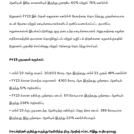
ஆண்டின் இதே காலாண்டில் இருந்து முறையே 60% மற்றும் 76% வளர்ச்சி.
நிறுவனம் FY23 இல் அதன் வலுவான வளர்ச்சி வேகத்தை தொடர்ந்தது, முதன்மையாக
கடன் தேவை மற்றும் வாடிக்கையாளர்களிடம் தனிப்பயனாக்கப்பட்ட தயாரிப்பு
சலுகைகளால் இயக்கப்படுகிறது. ஒரு தடையற்ற வாடிக்கையாளர் அனுபவத்தை வழங்க
எதிர்காலத்தில் தயாரான தொழில்நுட்பம் மற்றும் டிஜிட்டல் திறன்களை உருவாக்குவதில்
நிறுவனம் முதலீடு செய்கிறது மற்றும் அவ்வாறு தொடர்ந்து செய்யும்.
FY23 முடிவுகள் சுருக்கம்:
• மார்ச்'23 அன்று ஏயுஎம் ₹ 20,602 கோடி ஆக இருந்தது, மார்ச்'22 முதல் 48% வளர்ச்சி
• FY23 க்கான மொத்த வருமானம் ₹ 4,160 கோடி ஆக இருந்தது, முந்தைய ஆண்டில்
இருந்து 51% அதிகரிப்பு
• FY23 க்கான வரிக்கு முந்தைய லாபம் ₹ 511 கோடியாக இருந்தது, முந்தைய ஆண்டில்
இருந்து 238% அதிகரிப்பு
• மார்ச்'23 க்கு முடிவடைந்த ஆண்டிற்கு வரிக்குப் பிறகு நிகர லாபம் ₹ 389 கோடியாக
இருந்தது, இது முந்தைய ஆண்டில் இருந்து 221% வளர்ச்சியாகும்
செயல்திறன் குறித்து கருத்து தெரிவித்த திரு.ஆஷிஷ் சப்ரா, சிஇஓ, கூறியதாவது
,