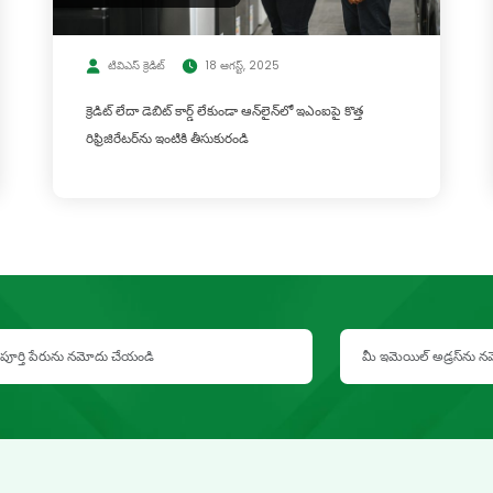
టివిఎస్ క్రెడిట్
18 ఆగస్ట్, 2025
క్రెడిట్ లేదా డెబిట్ కార్డ్ లేకుండా ఆన్‌లైన్‌లో ఇఎంఐపై కొత్త
రిఫ్రిజిరేటర్‌ను ఇంటికి తీసుకురండి