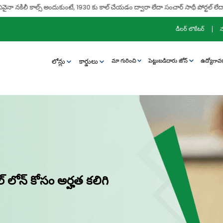
నా నకిలీ కాల్స్ అందుకుంటే, 1930 కు కాల్ చేయడం ద్వారా లేదా సంచార్ సాథీ పోర్టల్ లేదా యాప్
డీలర్ లొకేటర్
న
లోన్లు
కార్డులు
మా గురించి
పెట్టుబడిదారు జోన్
ఉద్యోగావ
 లోన్ కోసం అర్హత కలిగి