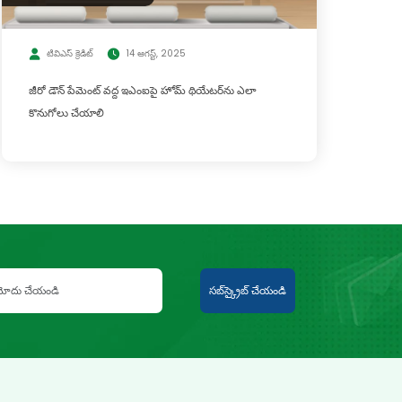
టివిఎస్ క్రెడిట్
14 ఆగస్ట్, 2025
జీరో డౌన్ పేమెంట్ వద్ద ఇఎంఐపై హోమ్ థియేటర్‌ను ఎలా
కొనుగోలు చేయాలి
సబ్‌స్క్రైబ్ చేయండి