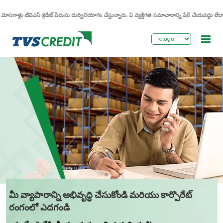
>
మోసగాళ్లు టివిఎస్ క్రెడిట్ పేరును దుర్వినియోగం చేస్తున్నారు. ఏ వ్యక్తిగత సమాచారాన్ని షేర్ చేయవద్దు లే
మీ వ్యాపారాన్ని అభివృద్ధి చేసుకోండి మరియు కార్పొరేట్
రంగంలో ఎదగండి