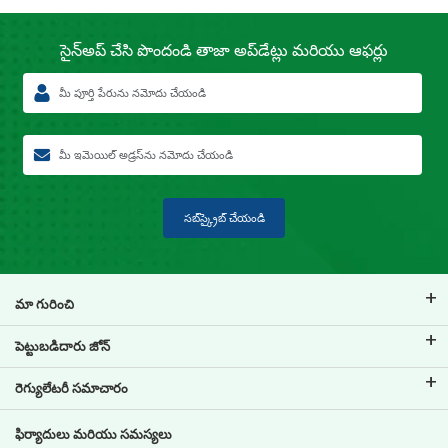
సైన్‍‌అప్ చేసి పొందండి తాజా
అప్‌డేట్లు మరియు ఆఫర్లు
సబ్‌స్క్రైబ్ చేయండి
మా గురించి
టివిఎస్ క్రెడిట్ గురించి
పెట్టుబడిదారు జోన్
మా బ్రాండ్ గురించి తెలుసుకోండి
కార్పొరేట్ గవర్నెన్స్
రెగ్యులేటరీ సమాచారం
కీలక వ్యక్తులు
పెట్టుబడిదారు సమాచారం
పాలసీలు
ఫిర్యాదులు మరియు సమస్యలు