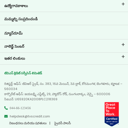
ఇఎంఐ క్యాలిక్యులేటర్
ఉద్యోగావకాశాలు
టూ వీలర్ లోన్ ఇఎంఐ క్యాలిక్యులేటర్
టివిఎస్ క్రెడిట్‌ వద్ద ఉద్యోగ జీవితం
మమ్మల్ని సంప్రదించండి
కార్ వాల్యుయేషన్ టూల్
ప్రస్తుత ఉద్యోగావకాశాలు
గోల్ ప్లానర్
న్యూస్‌రూమ్
నాలెడ్జ్ సెంటర్
బ్లాగులు
ఇతర లింకులు
సాధారణ ప్రశ్నలు
బ్రాంచ్ లొకేటర్
టెస్టిమోనియల్స్
టివిఎస్ క్రెడిట్ సర్వీసెస్ లిమిటెడ్
డీలర్ లొకేటర్
ఫోటో గ్యాలరీ
రిజిస్టర్డ్ ఆఫీస్: టివిఆర్ ప్రైడ్, నం. 383, 16వ మెయిన్, 3వ బ్లాక్, కోరమంగళ, బెంగళూరు, కర్ణాటక –
సైట్ మ్యాప్
వీడియో గ్యాలరీ
560034
కార్పొరేట్ ఆఫీస్: జయలక్ష్మి ఎస్టేట్స్, 29, హ్యాడోస్ రోడ్, నుంగంబాక్కం, చెన్నై – 600006
సిఐఎన్: U65920KA2008PLC218369
044-66-123456
helpdesk@tvscredit.com
నిబంధనలు మరియు షరతులు
ప్రైవసీ పాలసీ