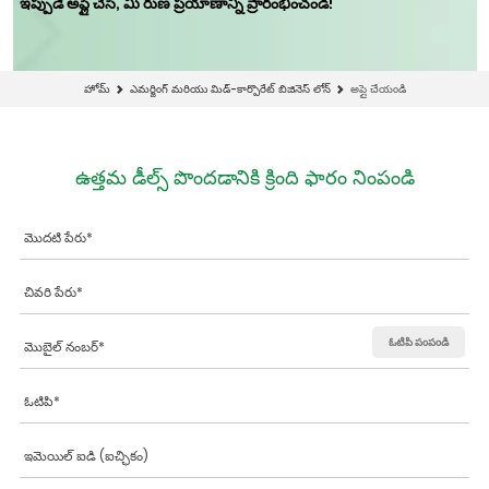
ఇప్పుడే అప్లై చేసి, మీ రుణ ప్రయాణాన్ని ప్రారంభించండి!
హోమ్
ఎమర్జింగ్ మరియు మిడ్-కార్పొరేట్ బిజినెస్ లోన్
అప్లై చేయండి
ఉత్తమ డీల్స్ పొందడానికి క్రింది ఫారం నింపండి
ఓటిపి పంపండి