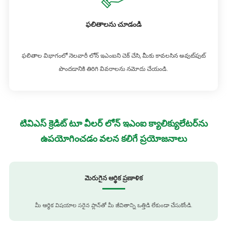
ఫలితాలను చూడండి
ఫలితాల విభాగంలో నెలవారీ లోన్ ఇఎంఐని చెక్ చేసి, మీకు కావలసిన అవుట్‍పుట్
పొందడానికి తిరిగి వివరాలను నమోదు చేయండి.
టివిఎస్ క్రెడిట్ టూ వీలర్ లోన్ ఇఎంఐ క్యాలిక్యులేటర్‌ను
ఉపయోగించడం వలన కలిగే ప్రయోజనాలు
మెరుగైన ఆర్థిక ప్రణాళిక
మీ ఆర్థిక విషయాల సరైన ప్లాన్‌తో మీ జీవితాన్ని ఒత్తిడి లేకుండా చేసుకోండి.