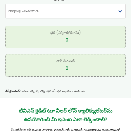
ధర (ఎక్స్-షోరూమ్)
0
డౌన్ పేమెంట్
0
డిస్‌క్లెయిమర్:
ఇఎంఐ లెక్కింపు ఎక్స్-షోరూమ్ ధర ఆధారంగా ఉంటుంది
టివిఎస్ క్రెడిట్ టూ వీలర్ లోన్ క్యాలిక్యులేటర్‌ను
ఉపయోగించి మీ ఇఎంఐ ఎలా లెక్కించాలి?
మీ బైక్/స్కూటర్ ఇఎంఐ మొత్తాన్ని తక్షణమే లెక్కించడానికి ఈ వివరాలను అందుబాటులో