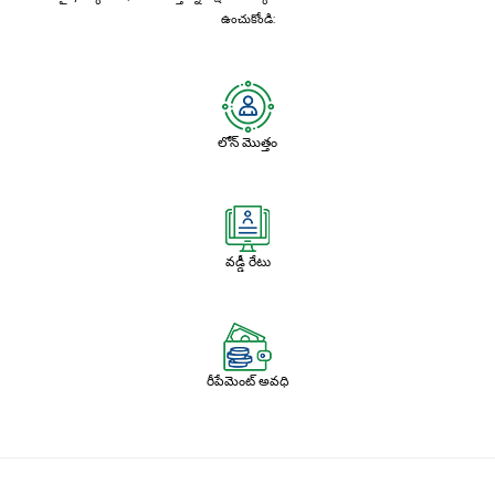
ఉంచుకోండి:
లోన్ మొత్తం
వడ్డీ రేటు
రీపేమెంట్ అవధి