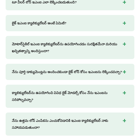
టూ వీలర్ లోన్ ఇఎంఐ ఎలా లెక్కించబడుతుంది?
బైక్ ఇఎంఐ క్యాలిక్యులేటర్ అంటే ఏమిటి?
మోటార్‌సైకిల్ ఇఎంఐ క్యాలిక్యులేటర్‌ను ఉపయోగించడం సురక్షితమేనా మరియు
ఖచ్చితత్వాన్ని అందిస్తుందా?
నేను పూర్తి డాక్యుమెంట్లను అందించకుండా బైక్ లోన్ కోసం ఇఎంఐను లెక్కించవచ్చా?
క్యాలిక్యులేటర్‌ను ఉపయోగించి వివిధ బైక్ మోడల్స్ కోసం నేను ఇఎంఐను
సరిపోల్చవచ్చా?
నేను ఉత్తమ లోన్ ఎంపికను ఎంచుకోవడానికి ఇఎంఐ క్యాలిక్యులేటర్ నాకు
సహాయపడుతుందా?