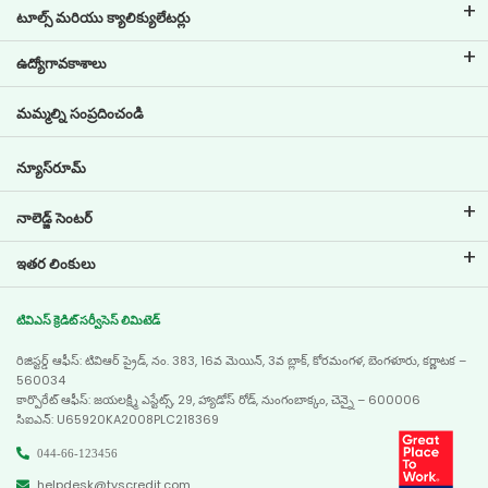
టూల్స్ మరియు క్యాలిక్యులేటర్లు
ఇఎంఐ క్యాలిక్యులేటర్
ఉద్యోగావకాశాలు
టూ వీలర్ లోన్ ఇఎంఐ క్యాలిక్యులేటర్
టివిఎస్ క్రెడిట్‌ వద్ద ఉద్యోగ జీవితం
మమ్మల్ని సంప్రదించండి
కార్ వాల్యుయేషన్ టూల్
ప్రస్తుత ఉద్యోగావకాశాలు
గోల్ ప్లానర్
న్యూస్‌రూమ్
నాలెడ్జ్ సెంటర్
బ్లాగులు
ఇతర లింకులు
సాధారణ ప్రశ్నలు
బ్రాంచ్ లొకేటర్
టెస్టిమోనియల్స్
టివిఎస్ క్రెడిట్ సర్వీసెస్ లిమిటెడ్
డీలర్ లొకేటర్
ఫోటో గ్యాలరీ
రిజిస్టర్డ్ ఆఫీస్: టివిఆర్ ప్రైడ్, నం. 383, 16వ మెయిన్, 3వ బ్లాక్, కోరమంగళ, బెంగళూరు, కర్ణాటక –
సైట్ మ్యాప్
వీడియో గ్యాలరీ
560034
కార్పొరేట్ ఆఫీస్: జయలక్ష్మి ఎస్టేట్స్, 29, హ్యాడోస్ రోడ్, నుంగంబాక్కం, చెన్నై – 600006
సిఐఎన్: U65920KA2008PLC218369
044-66-123456
helpdesk@tvscredit.com