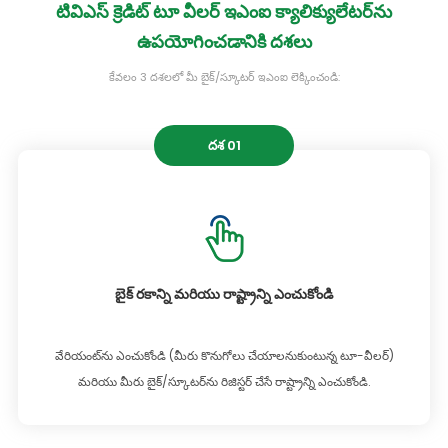
టివిఎస్ క్రెడిట్ టూ వీలర్ ఇఎంఐ క్యాలిక్యులేటర్‌ను
ఉపయోగించడానికి దశలు
కేవలం 3 దశలలో మీ బైక్/స్కూటర్ ఇఎంఐ లెక్కించండి:
దశ 01
బైక్ రకాన్ని మరియు రాష్ట్రాన్ని ఎంచుకోండి
వేరియంట్‌ను ఎంచుకోండి (మీరు కొనుగోలు చేయాలనుకుంటున్న టూ-వీలర్)
మరియు మీరు బైక్/స్కూటర్‌ను రిజిస్టర్ చేసే రాష్ట్రాన్ని ఎంచుకోండి.