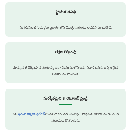
స్థోమత తనిఖీ
మీ రీపేమెంట్ సామర్థ్యం ప్రకారం లోన్ మొత్తం మరియు అవధిని ఎంచుకోండి.
తక్షణ లెక్కింపు
మాన్యువల్ లెక్కింపు సమయాన్ని ఆదా చేయండి, లోపాలను నివారించండి, ఖచ్చితమైన
ఫలితాలను పొందండి.
సురక్షితమైన & యూజర్ ఫ్రెండ్లీ
ఒక
ఇఎంఐ క్యాలిక్యులేటర్
‌ను ఉపయోగించడం సులభం. ప్రాథమిక వివరాలను అందించి
ముందుకు కొనసాగండి.