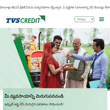
>
మోసగాళ్లు టివిఎస్ క్రెడిట్ పేరును దుర్వినియోగం చేస్తున్నారు. ఏ వ్యక్తిగత సమాచారాన్ని షేర్ చేయవద్దు లేద
మీ వ్యవసాయాన్ని మెరుగుపరచండి
ఇప్పుడే అప్లై చేసి మెరుగైన ఫలితాలు సాధించండి!