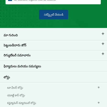
సబ్‌స్క్రైబ్ చేయండి
మా గురించి
టివిఎస్ క్రెడిట్ గురించి
పెట్టుబడిదారు జోన్
మా బ్రాండ్ గురించి తెలుసుకోండి
కార్పొరేట్ గవర్నెన్స్
రెగ్యులేటరీ సమాచారం
కీలక వ్యక్తులు
పెట్టుబడిదారు సమాచారం
పాలసీలు
ఫిర్యాదులు మరియు సమస్యలు
ఇతర ప్రకటనలు
లోన్లు
టూ వీలర్ లోన్లు
యూజ్డ్ కార్ లోన్లు
కన్జ్యూమర్ డ్యూరబుల్ లోన్లు