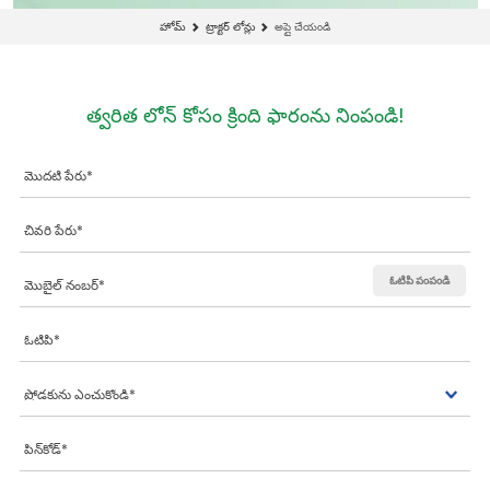
హోమ్
ట్రాక్టర్ లోన్లు
అప్లై చేయండి
త్వరిత లోన్ కోసం క్రింది ఫారంను నింపండి!
ఓటిపి పంపండి