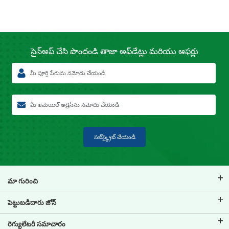
సైన్‍‌అప్ చేసి పొందండి తాజా
అప్‌డేట్లు మరియు ఆఫర్లు
సబ్‌స్క్రైబ్ చేయండి
మా గురించి
టివిఎస్ క్రెడిట్ గురించి
పెట్టుబడిదారు జోన్
మా బ్రాండ్ గురించి తెలుసుకోండి
కార్పొరేట్ గవర్నెన్స్
రెగ్యులేటరీ సమాచారం
కీలక వ్యక్తులు