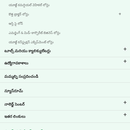
యూజ్డ్ కమర్షియల్ వెహికల్ లోన్లు
కొత్త ట్రాక్టర్ లోన్లు
ఆస్తి పై లోన్
ఎమర్జింగ్ & మిడ్-కార్పొరేట్ బిజినెస్ లోన్లు
యూజ్డ్ కన్‌స్ట్రక్షన్ ఎక్విప్‌మెంట్ లోన్లు
టూల్స్ మరియు క్యాలిక్యులేటర్లు
ఇఎంఐ క్యాలిక్యులేటర్
ఉద్యోగావకాశాలు
టూ వీలర్ లోన్ ఇఎంఐ క్యాలిక్యులేటర్
టివిఎస్ క్రెడిట్‌ వద్ద ఉద్యోగ జీవితం
మమ్మల్ని సంప్రదించండి
కార్ వాల్యుయేషన్ టూల్
ప్రస్తుత ఉద్యోగావకాశాలు
గోల్ ప్లానర్
న్యూస్‌రూమ్
నాలెడ్జ్ సెంటర్
బ్లాగులు
ఇతర లింకులు
సాధారణ ప్రశ్నలు
బ్రాంచ్ లొకేటర్