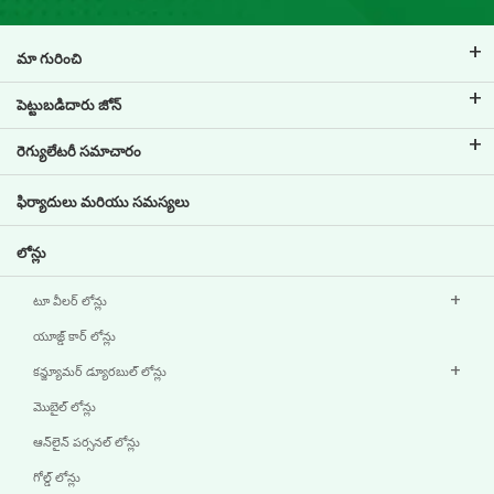
మా గురించి
టివిఎస్ క్రెడిట్ గురించి
పెట్టుబడిదారు జోన్
మా బ్రాండ్ గురించి తెలుసుకోండి
కార్పొరేట్ గవర్నెన్స్
రెగ్యులేటరీ సమాచారం
కీలక వ్యక్తులు
పెట్టుబడిదారు సమాచారం
పాలసీలు
ఫిర్యాదులు మరియు సమస్యలు
ఇతర ప్రకటనలు
లోన్లు
టూ వీలర్ లోన్లు
యూజ్డ్ కార్ లోన్లు
కన్జ్యూమర్ డ్యూరబుల్ లోన్లు
మొబైల్ లోన్లు
ఆన్‌లైన్ పర్సనల్ లోన్లు
గోల్డ్ లోన్లు