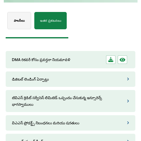
పాలసీలు
ఇతర ప్రకటనలు
DMA రికవరీ కోసం ప్రవర్తనా నియమావళి
డిజిటల్ లెండింగ్ ఏర్పాట్లు
టివిఎస్ క్రెడిట్ సర్వీసెస్ లిమిటెడ్ ఒప్పందం చేసుకున్న ఇన్సూరెన్స్
భాగస్వాములు
విఎఎస్ ప్రోడక్ట్స్ నిబంధనలు మరియు షరతులు