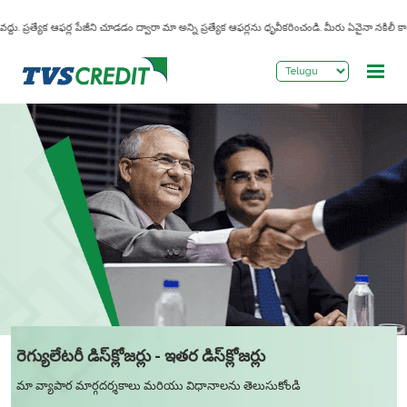
>
చేయవద్దు. ప్రత్యేక ఆఫర్ల పేజీని చూడడం ద్వారా మా అన్ని ప్రత్యేక ఆఫర్లను ధృవీకరించండి. మీరు ఏవైనా నకిలీ 
రెగ్యులేటరీ డిస్‌క్లోజర్లు - ఇతర డిస్‌క్లోజర్లు
మా వ్యాపార మార్గదర్శకాలు మరియు విధానాలను తెలుసుకోండి