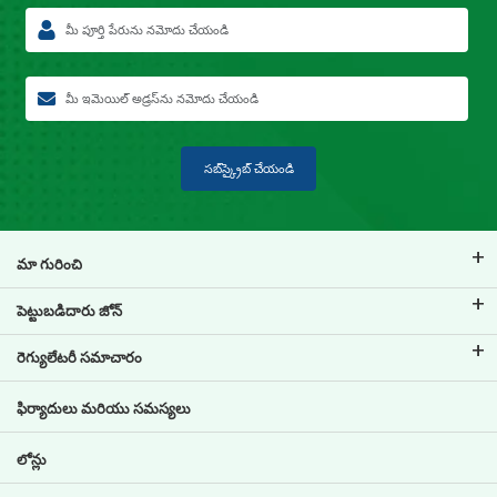
సబ్‌స్క్రైబ్ చేయండి
మా గురించి
టివిఎస్ క్రెడిట్ గురించి
పెట్టుబడిదారు జోన్
మా బ్రాండ్ గురించి తెలుసుకోండి
కార్పొరేట్ గవర్నెన్స్
రెగ్యులేటరీ సమాచారం
కీలక వ్యక్తులు
పెట్టుబడిదారు సమాచారం
పాలసీలు
ఫిర్యాదులు మరియు సమస్యలు
ఇతర ప్రకటనలు
లోన్లు