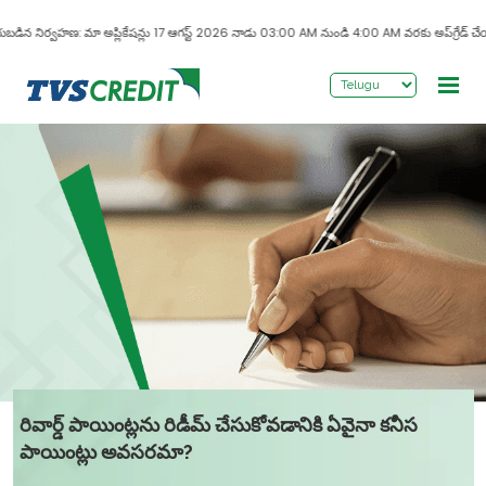
>
డిన నిర్వహణ: మా అప్లికేషన్లు 17 ఆగస్ట్ 2026 నాడు 03:00 AM నుండి 4:00 AM వరకు అప్‌గ్రేడ్ చే
రివార్డ్ పాయింట్లను రిడీమ్ చేసుకోవడానికి ఏవైనా కనీస
పాయింట్లు అవసరమా?