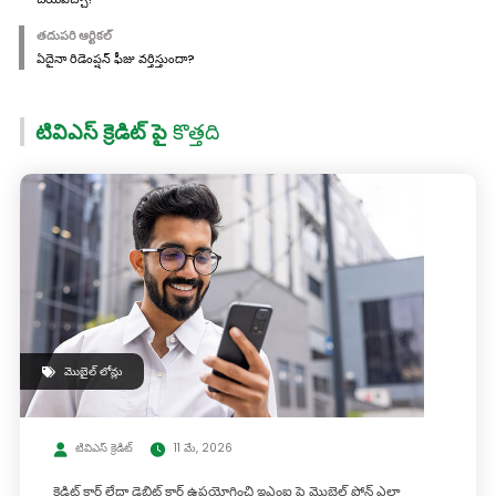
తదుపరి ఆర్టికల్
ఏదైనా రిడెంప్షన్ ఫీజు వర్తిస్తుందా?
టివిఎస్ క్రెడిట్ పై
కొత్తది
మొబైల్ లోన్లు
టివిఎస్ క్రెడిట్
11 మే, 2026
క్రెడిట్ కార్డ్ లేదా డెబిట్ కార్డ్ ఉపయోగించి ఇఎంఐ పై మొబైల్ ఫోన్ ఎలా