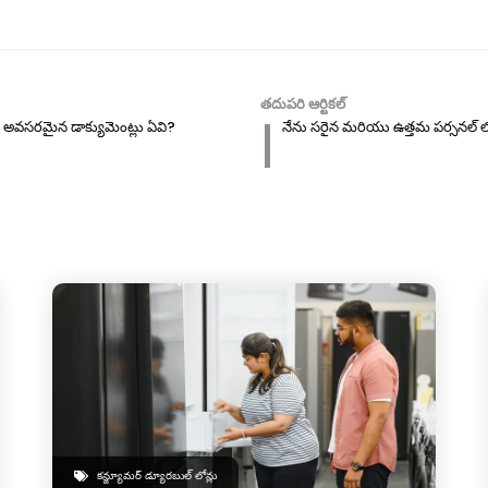
తదుపరి ఆర్టికల్
ానికి అవసరమైన డాక్యుమెంట్లు ఏవి?
నేను సరైన మరియు ఉత్తమ పర్సనల్ 
కన్జ్యూమర్ డ్యూరబుల్ లోన్లు