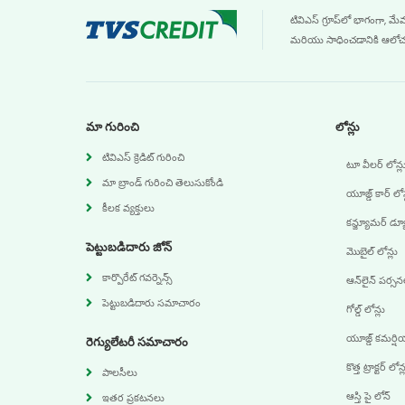
టివిఎస్ గ్రూప్‌లో భాగంగా,
మరియు సాధించడానికి ఆలోచనతో
మా గురించి
లోన్లు
టివిఎస్ క్రెడిట్ గురించి
టూ వీలర్ లోన్ల
మా బ్రాండ్ గురించి తెలుసుకోండి
యూజ్డ్ కార్ లోన
కీలక వ్యక్తులు
కన్జ్యూమర్ డ్య
పెట్టుబడిదారు జోన్
మొబైల్ లోన్లు
కార్పొరేట్ గవర్నెన్స్
ఆన్‌లైన్ పర్సనల
పెట్టుబడిదారు సమాచారం
గోల్డ్ లోన్లు
యూజ్డ్ కమర్షియ
రెగ్యులేటరీ సమాచారం
కొత్త ట్రాక్టర్ లోన్
పాలసీలు
ఆస్తి పై లోన్
ఇతర ప్రకటనలు