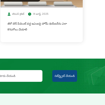
టివిఎస్ క్రెడిట్
14 ఆగస్ట్, 2025
జీరో డౌన్ పేమెంట్ వద్ద ఇఎంఐపై హోమ్ థియేటర్‌ను ఎలా
కొనుగోలు చేయాలి
సబ్‌స్క్రైబ్ చేయండి