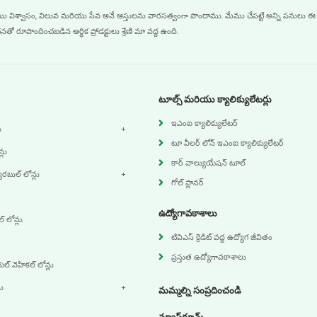
 మేము విశ్వాసం, విలువ మరియు సేవ అనే ఆస్తులను వారసత్వంగా పొందాము. మేము చేపట్టే అన్ని పనులు
 రూపొందించబడిన ఆర్థిక ప్రోడక్టులు శ్రేణి మా వద్ద ఉంది.
టూల్స్ మరియు క్యాలిక్యులేటర్లు
ఇఎంఐ క్యాలిక్యులేటర్
ు
టూ వీలర్ లోన్ ఇఎంఐ క్యాలిక్యులేటర్
్లు
కార్ వాల్యుయేషన్ టూల్
ూరబుల్ లోన్లు
గోల్ ప్లానర్
ఉద్యోగావకాశాలు
్ లోన్లు
టివిఎస్ క్రెడిట్‌ వద్ద ఉద్యోగ జీవితం
ప్రస్తుత ఉద్యోగావకాశాలు
ల్ వెహికల్ లోన్లు
లు
మమ్మల్ని సంప్రదించండి