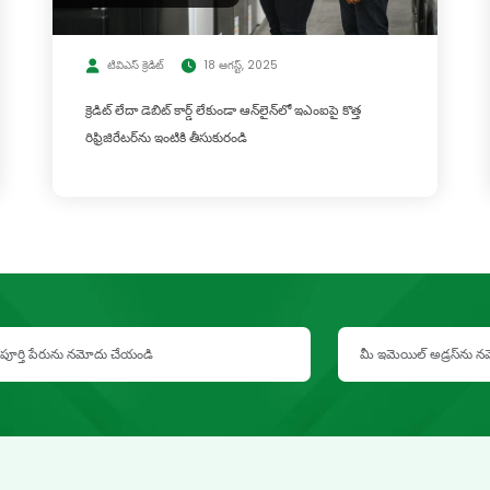
టివిఎస్ క్రెడిట్
18 ఆగస్ట్, 2025
క్రెడిట్ లేదా డెబిట్ కార్డ్ లేకుండా ఆన్‌లైన్‌లో ఇఎంఐపై కొత్త
రిఫ్రిజిరేటర్‌ను ఇంటికి తీసుకురండి