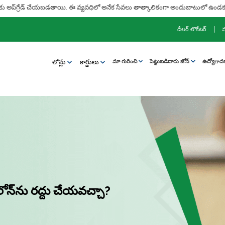
్‌గ్రేడ్ చేయబడతాయి. ఈ వ్యవధిలో అనేక సేవలు తాత్కాలికంగా అందుబాటులో ఉండకపోవచ్చు
డీలర్ లొకేటర్
న
లోన్లు
కార్డులు
మా గురించి
పెట్టుబడిదారు జోన్
ఉద్యోగావ
ోన్‌ను రద్దు చేయవచ్చా?