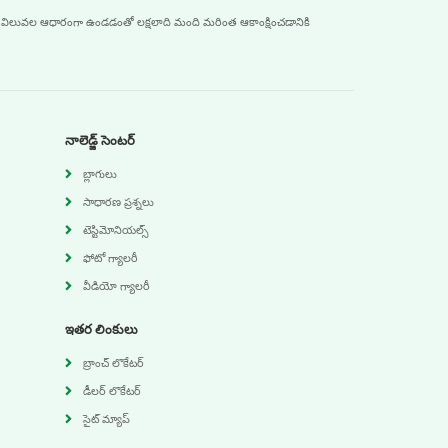
 ఈ విలువల ఆధారంగా ఉండడంతో లక్షలాది మంది మరింత ఆకాంక్షించడానికి
నాలెడ్జ్ సెంటర్
బ్లాగులు
సాధారణ ప్రశ్నలు
టెస్టిమోనియల్స్
ఫోటో గ్యాలరీ
వీడియో గ్యాలరీ
ఇతర లింకులు
బ్రాంచ్ లొకేటర్
డీలర్ లొకేటర్
సైట్ మ్యాప్