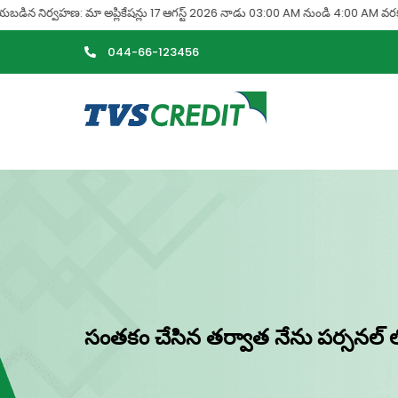
>
ిన నిర్వహణ: మా అప్లికేషన్లు 17 ఆగస్ట్ 2026 నాడు 03:00 AM నుండి 4:00 AM వరకు అప
044-66-123456
సంతకం చేసిన తర్వాత నేను పర్సనల్ ల