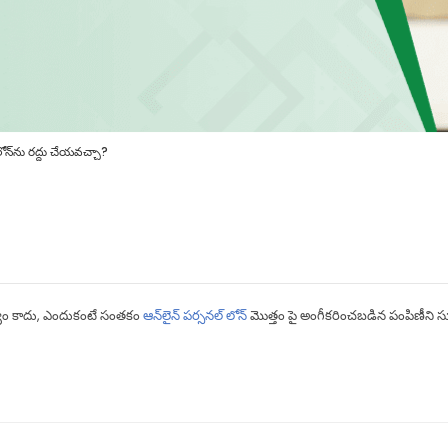
న్‌ను రద్దు చేయవచ్చా?
ధ్యం కాదు, ఎందుకంటే సంతకం
ఆన్‌లైన్ పర్సనల్ లోన్
మొత్తం పై అంగీకరించబడిన పంపిణీని సూ