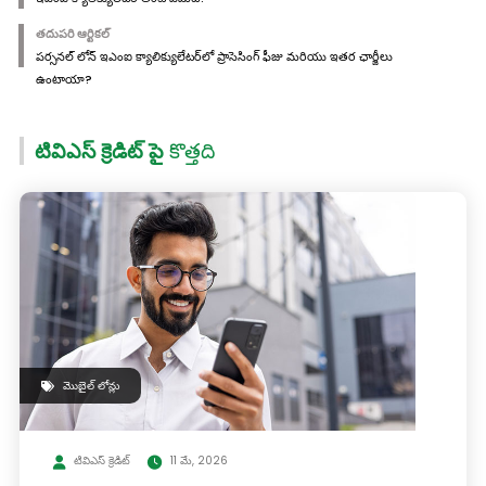
తదుపరి ఆర్టికల్
పర్సనల్ లోన్ ఇఎంఐ క్యాలిక్యులేటర్‌లో ప్రాసెసింగ్ ఫీజు మరియు ఇతర ఛార్జీలు
ఉంటాయా?
టివిఎస్ క్రెడిట్ పై
కొత్తది
మొబైల్ లోన్లు
టివిఎస్ క్రెడిట్
11 మే, 2026