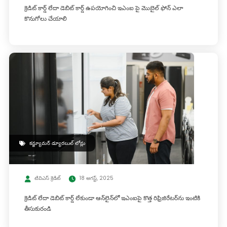
క్రెడిట్ కార్డ్ లేదా డెబిట్ కార్డ్ ఉపయోగించి ఇఎంఐ పై మొబైల్ ఫోన్ ఎలా
కొనుగోలు చేయాలి
కన్జ్యూమర్ డ్యూరబుల్ లోన్లు
టివిఎస్ క్రెడిట్
18 ఆగస్ట్, 2025
క్రెడిట్ లేదా డెబిట్ కార్డ్ లేకుండా ఆన్‌లైన్‌లో ఇఎంఐపై కొత్త రిఫ్రిజిరేటర్‌ను ఇంటికి
తీసుకురండి