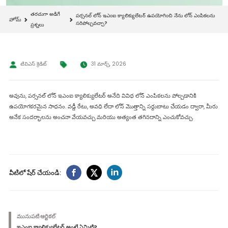
తరచుగా అడిగే
పర్సనల్ లోన్ ఇఎంఐ క్యాలిక్యులేటర్ ఉపయోగించి నేను లోన్ ఎంపికలను
హోమ్
సరిపోల్చవచ్చా?
ప్రశ్నలు
టివిఎస్ క్రెడిట్
31 మార్చ్, 2026
అవును, పర్సనల్ లోన్ ఇఎంఐ క్యాలిక్యులేటర్ అనేది వివిధ లోన్ ఎంపికలను పోల్చడానికి
ఉపయోగకరమైన సాధనం. వడ్డీ రేటు, అవధి లేదా లోన్ మొత్తాన్ని సర్దుబాటు చేయడం ద్వారా, మీరు
అనేక సందర్భాలను అంచనా వేయవచ్చు మరియు అత్యంత తగినదాన్ని ఎంచుకోవచ్చు.
వీటిలో షేర్ చేయండి:‌
మునుపటి ఆర్టికల్
ఇఎంఐ క్యాలిక్యులేటర్ అంటే ఏమిటి?