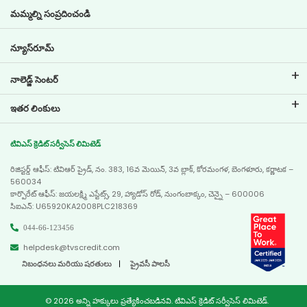
టివిఎస్ క్రెడిట్‌ వద్ద ఉద్యోగ జీవితం
మమ్మల్ని సంప్రదించండి
కార్ వాల్యుయేషన్ టూల్
ప్రస్తుత ఉద్యోగావకాశాలు
గోల్ ప్లానర్
న్యూస్‌రూమ్
నాలెడ్జ్ సెంటర్
బ్లాగులు
ఇతర లింకులు
సాధారణ ప్రశ్నలు
బ్రాంచ్ లొకేటర్
టెస్టిమోనియల్స్
టివిఎస్ క్రెడిట్ సర్వీసెస్ లిమిటెడ్
డీలర్ లొకేటర్
ఫోటో గ్యాలరీ
రిజిస్టర్డ్ ఆఫీస్: టివిఆర్ ప్రైడ్, నం. 383, 16వ మెయిన్, 3వ బ్లాక్, కోరమంగళ, బెంగళూరు, కర్ణాటక –
సైట్ మ్యాప్
వీడియో గ్యాలరీ
560034
కార్పొరేట్ ఆఫీస్: జయలక్ష్మి ఎస్టేట్స్, 29, హ్యాడోస్ రోడ్, నుంగంబాక్కం, చెన్నై – 600006
సిఐఎన్: U65920KA2008PLC218369
044-66-123456
helpdesk@tvscredit.com
నిబంధనలు మరియు షరతులు
ప్రైవసీ పాలసీ
© 2026 అన్ని హక్కులు ప్రత్యేకించబడినవి. టివిఎస్ క్రెడిట్ సర్వీసెస్ లిమిటెడ్.