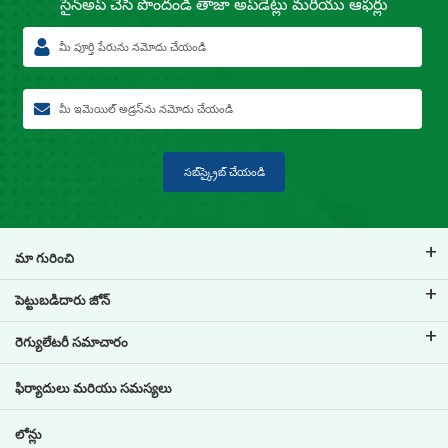
సైన్‍‌అప్ చేసి పొందండి తాజా
అప్‌డేట్లు మరియు ఆఫర్లు
సబ్‌స్క్రైబ్ చేయండి
మా గురించి
టివిఎస్ క్రెడిట్ గురించి
పెట్టుబడిదారు జోన్
మా బ్రాండ్ గురించి తెలుసుకోండి
కార్పొరేట్ గవర్నెన్స్
రెగ్యులేటరీ సమాచారం
కీలక వ్యక్తులు
పెట్టుబడిదారు సమాచారం
పాలసీలు
ఫిర్యాదులు మరియు సమస్యలు
ఇతర ప్రకటనలు
లోన్లు