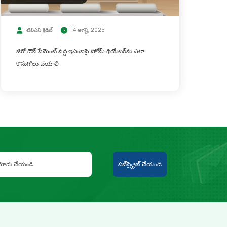
టివిఎస్ క్రెడిట్
14 ఆగస్ట్, 2025
జీరో డౌన్ పేమెంట్ వద్ద ఇఎంఐపై హోమ్ థియేటర్‌ను ఎలా
కొనుగోలు చేయాలి
సబ్‌స్క్రైబ్ చేయండి