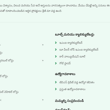
 మేము విశ్వాసం, విలువ మరియు సేవ అనే ఆస్తులను వారసత్వంగా పొందాము. మేము చేపట్టే అన్ని పనులు
 రూపొందించబడిన ఆర్థిక ప్రోడక్టులు శ్రేణి మా వద్ద ఉంది.
టూల్స్ మరియు క్యాలిక్యులేటర్లు
ఇఎంఐ క్యాలిక్యులేటర్
ు
టూ వీలర్ లోన్ ఇఎంఐ క్యాలిక్యులేటర్
్లు
కార్ వాల్యుయేషన్ టూల్
ూరబుల్ లోన్లు
గోల్ ప్లానర్
ఉద్యోగావకాశాలు
్ లోన్లు
టివిఎస్ క్రెడిట్‌ వద్ద ఉద్యోగ జీవితం
ప్రస్తుత ఉద్యోగావకాశాలు
ల్ వెహికల్ లోన్లు
లు
మమ్మల్ని సంప్రదించండి