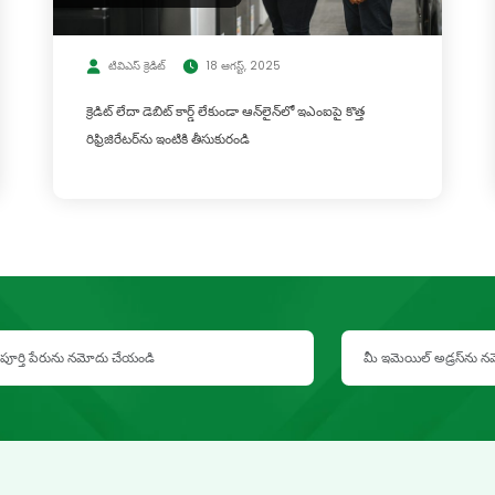
టివిఎస్ క్రెడిట్
18 ఆగస్ట్, 2025
క్రెడిట్ లేదా డెబిట్ కార్డ్ లేకుండా ఆన్‌లైన్‌లో ఇఎంఐపై కొత్త
రిఫ్రిజిరేటర్‌ను ఇంటికి తీసుకురండి