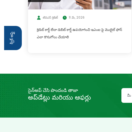
టివిఎస్ క్రెడిట్
11 మే, 2026
క్రెడిట్ కార్డ్ లేదా డెబిట్ కార్డ్ ఉపయోగించి ఇఎంఐ పై మొబైల్ ఫోన్
క్విక్ అప్లై
ఎలా కొనుగోలు చేయాలి
సైన్‍‌అప్ చేసి పొందండి తాజా
అప్‌డేట్లు మరియు ఆఫర్లు