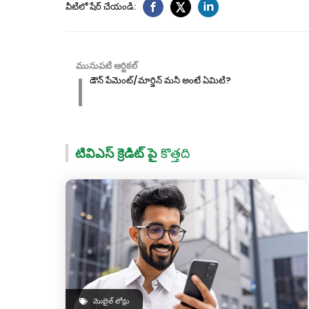
వీటిలో షేర్ చేయండి:‌
మునుపటి ఆర్టికల్
డౌన్ పేమెంట్/మార్జిన్ మనీ అంటే ఏమిటి?
టివిఎస్ క్రెడిట్ పై
కొత్తది
మొబైల్ లోన్లు