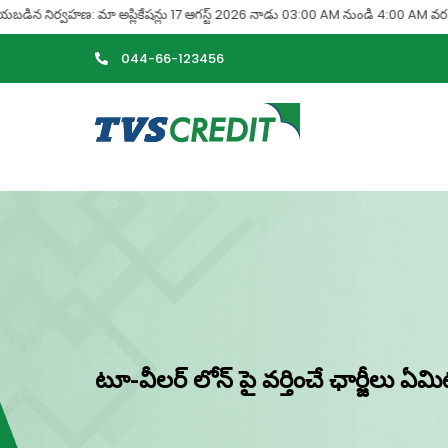
>
ిన నిర్వహణ: మా అప్లికేషన్లు 17 ఆగస్ట్ 2026 నాడు 03:00 AM నుండి 4:00 AM వరకు అప
044-66-123456
టూ-వీలర్ లోన్ పై వర్తించే ఛార్జీలు ఏమి