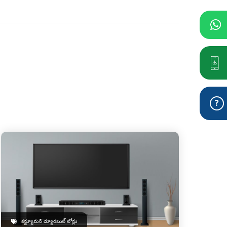
కన్జ్యూమర్ డ్యూరబుల్ లోన్లు