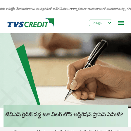
>
 అప్‌గ్రేడ్ చేయబడతాయి. ఈ వ్యవధిలో అనేక సేవలు తాత్కాలికంగా అందుబాటులో ఉండకపోవచ్చు. కలిగిన అ
టివిఎస్ క్రెడిట్ వద్ద టూ వీలర్ లోన్ అప్లికేషన్ ప్రాసెస్ ఏమిటి?