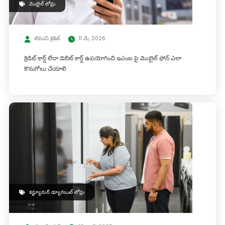
మొబైల్ లోన్లు
టివిఎస్ క్రెడిట్
11 మే, 2026
క్రెడిట్ కార్డ్ లేదా డెబిట్ కార్డ్ ఉపయోగించి ఇఎంఐ పై మొబైల్ ఫోన్ ఎలా
కొనుగోలు చేయాలి
కన్జ్యూమర్ డ్యూరబుల్ లోన్లు