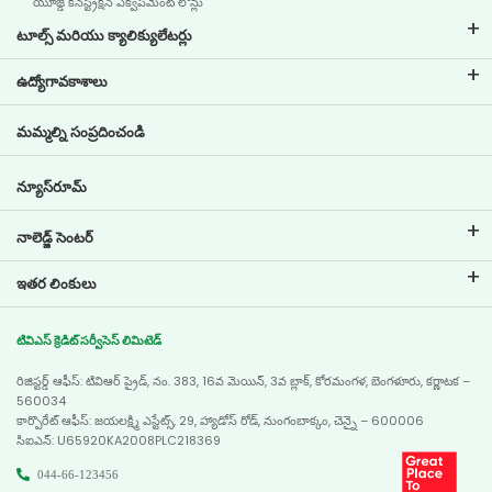
యూజ్డ్ కన్‌స్ట్రక్షన్ ఎక్విప్‌మెంట్ లోన్లు
టూల్స్ మరియు క్యాలిక్యులేటర్లు
ఇఎంఐ క్యాలిక్యులేటర్
ఉద్యోగావకాశాలు
టూ వీలర్ లోన్ ఇఎంఐ క్యాలిక్యులేటర్
టివిఎస్ క్రెడిట్‌ వద్ద ఉద్యోగ జీవితం
మమ్మల్ని సంప్రదించండి
కార్ వాల్యుయేషన్ టూల్
ప్రస్తుత ఉద్యోగావకాశాలు
గోల్ ప్లానర్
న్యూస్‌రూమ్
నాలెడ్జ్ సెంటర్
బ్లాగులు
ఇతర లింకులు
సాధారణ ప్రశ్నలు
బ్రాంచ్ లొకేటర్
టెస్టిమోనియల్స్
టివిఎస్ క్రెడిట్ సర్వీసెస్ లిమిటెడ్
డీలర్ లొకేటర్
ఫోటో గ్యాలరీ
రిజిస్టర్డ్ ఆఫీస్: టివిఆర్ ప్రైడ్, నం. 383, 16వ మెయిన్, 3వ బ్లాక్, కోరమంగళ, బెంగళూరు, కర్ణాటక –
సైట్ మ్యాప్
వీడియో గ్యాలరీ
560034
కార్పొరేట్ ఆఫీస్: జయలక్ష్మి ఎస్టేట్స్, 29, హ్యాడోస్ రోడ్, నుంగంబాక్కం, చెన్నై – 600006
సిఐఎన్: U65920KA2008PLC218369
044-66-123456