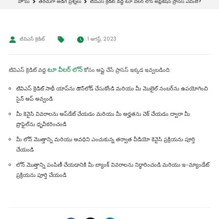
హోమ్
తరచుగా అడిగే ప్రశ్నలు
టివిఎస్ క్రెడిట్ వద్ద టూ వీలర్ లోన్ అప్లికేషన్ ప్రాసెస్ ఏమిటి?
టివిఎస్ క్రెడిట్
1 ఆగస్ట్, 2023
టూ వీలర్ లోన్
టివిఎస్ క్రెడిట్ వద్ద
కోసం అప్లై చేసే ప్రాసెస్ ఇక్కడ ఇవ్వబడింది:
టివిఎస్ క్రెడిట్ సాథీ యాప్‌ను డౌన్‌లోడ్ చేసుకోండి మరియు మీ మొబైల్ నంబర్‌ను ఉపయోగించి
సైన్ అప్ అవ్వండి
మీ కెవైసి వివరాలను అప్‌డేట్ చేయడం మరియు మీ అర్హతను చెక్ చేయడం ద్వారా మీ
ప్రొఫైల్‌ను ధృవీకరించండి
మీ లోన్ మొత్తాన్ని మరియు అవధిని ఎంచుకున్న తర్వాత వీడియో కెవైసి ప్రక్రియను పూర్తి
చేయండి
లోన్ మొత్తాన్ని పంపిణీ చేయడానికి మీ బ్యాంక్ వివరాలను నిర్ధారించండి మరియు ఇ-మ్యాండేట్
ప్రక్రియను పూర్తి చేయండి