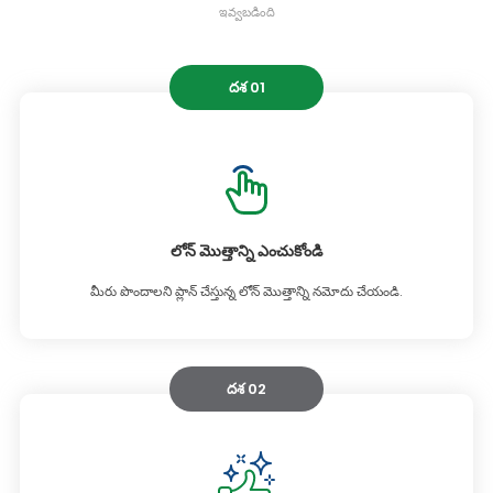
ఇవ్వబడింది
దశ 01
లోన్ మొత్తాన్ని ఎంచుకోండి
మీరు పొందాలని ప్లాన్ చేస్తున్న లోన్ మొత్తాన్ని నమోదు చేయండి.
దశ 02