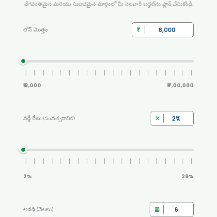
వేగవంతమైన మరియు సులభమైన మార్గంలో మీ నెలవారీ బడ్జెట్‌ను ప్లాన్ చేసుకోండి.
లోన్ మొత్తం
₹ 8,000
₹ 7,00,000
వడ్డీ రేటు (సంవత్సరానికి)
2%
29%
అవధి (నెలలు)