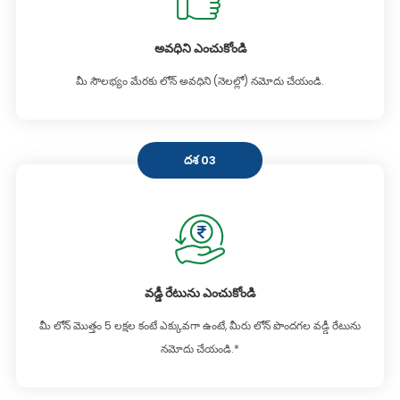
అవధిని ఎంచుకోండి
మీ సౌలభ్యం మేరకు లోన్ అవధిని (నెలల్లో) నమోదు చేయండి.
దశ 03
వడ్డీ రేటును ఎంచుకోండి
మీ లోన్ మొత్తం 5 లక్షల కంటే ఎక్కువగా ఉంటే, మీరు లోన్ పొందగల వడ్డీ రేటును
నమోదు చేయండి.*