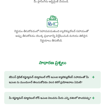
మీ ప్లానింగ్‌ను ఆప్టిమైజ్ చేయండి.
నిర్ణయం తీసుకోవడంలో సహాయపడుతుంది క్యాలిక్యులేటర్ సహాయంతో
అప్పు తీసుకోవడం యొక్క ప్రభావాన్ని విశ్లేషించండి మరియు తెలివైన
నిర్ణయాలు తీసుకోండి.
సాధారణ
ప్రశ్నలు
టివిఎస్ క్రెడిట్ కన్జ్యూమర్ డ్యూరబుల్ లోన్ ఇఎంఐ క్యాలిక్యులేటర్ సహాయంతో మీ
ఇఎంఐ ను ముందుగానే తెలుసుకోవడం వలన కలిగే ప్రయోజనాలు ఏమిటి?
మీ కన్జ్యూమర్ డ్యూరబుల్ లోన్ ఇఎంఐ విలువను మీరు ఎన్ని దశలలో పొందవచ్చు?