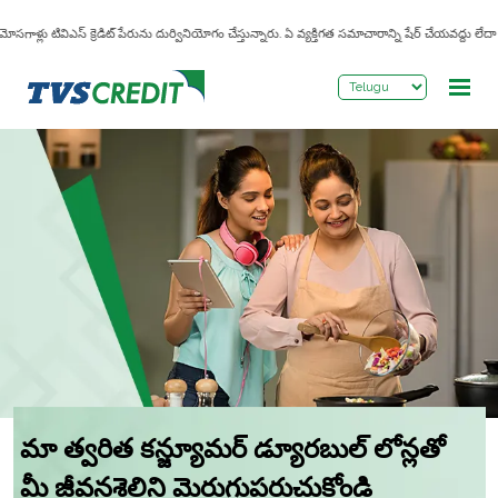
>
సగాళ్లు టివిఎస్ క్రెడిట్ పేరును దుర్వినియోగం చేస్తున్నారు. ఏ వ్యక్తిగత సమాచారాన్ని షేర్ చేయవద్దు లేదా
మా త్వరిత కన్జ్యూమర్ డ్యూరబుల్ లోన్లతో
మీ జీవనశైలిని మెరుగుపరుచుకోండి