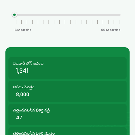
6 Months
60 Months
నెలవారీ లోన్ ఇఎంఐ
1,341
అసలు మొత్తం
8,000
చెల్లించవలసిన పూర్తి వడ్డీ
47
చెల్లించవలసిన పూర్తి మొత్తం