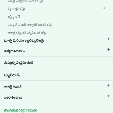
యూజ్డ్ కమర్షియల్ వెహికల్ లోన్లు
కొత్త ట్రాక్టర్ లోన్లు
ఆస్తి పై లోన్
ఎమర్జింగ్ & మిడ్-కార్పొరేట్ బిజినెస్ లోన్లు
యూజ్డ్ కన్‌స్ట్రక్షన్ ఎక్విప్‌మెంట్ లోన్లు
టూల్స్ మరియు క్యాలిక్యులేటర్లు
ఇఎంఐ క్యాలిక్యులేటర్
ఉద్యోగావకాశాలు
టూ వీలర్ లోన్ ఇఎంఐ క్యాలిక్యులేటర్
టివిఎస్ క్రెడిట్‌ వద్ద ఉద్యోగ జీవితం
మమ్మల్ని సంప్రదించండి
కార్ వాల్యుయేషన్ టూల్
ప్రస్తుత ఉద్యోగావకాశాలు
గోల్ ప్లానర్
న్యూస్‌రూమ్
నాలెడ్జ్ సెంటర్
బ్లాగులు
ఇతర లింకులు
సాధారణ ప్రశ్నలు
బ్రాంచ్ లొకేటర్
టెస్టిమోనియల్స్
టివిఎస్ క్రెడిట్ సర్వీసెస్ లిమిటెడ్