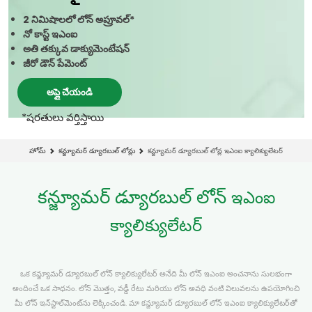
2 నిమిషాలలో లోన్ అప్రూవల్*
నో కాస్ట్ ఇఎంఐ
అతి తక్కువ డాక్యుమెంటేషన్
జీరో డౌన్ పేమెంట్
అప్లై చేయండి
*షరతులు వర్తిస్తాయి
హోమ్
కన్జ్యూమర్ డ్యూరబుల్ లోన్లు
కన్జ్యూమర్ డ్యూరబుల్ లోన్ల ఇఎంఐ క్యాలిక్యులేటర్
కన్జ్యూమర్ డ్యూరబుల్ లోన్
ఇఎంఐ
క్యాలిక్యులేటర్
ఒక కన్జ్యూమర్ డ్యూరబుల్ లోన్ క్యాలిక్యులేటర్ అనేది మీ లోన్ ఇఎంఐ అంచనాను సులభంగా
అందించే ఒక సాధనం. లోన్ మొత్తం, వడ్డీ రేటు మరియు లోన్ అవధి వంటి విలువలను ఉపయోగించి
మీ లోన్ ఇన్‌స్టాల్‌మెంట్‌ను లెక్కించండి. మా కన్జ్యూమర్ డ్యూరబుల్ లోన్ ఇఎంఐ క్యాలిక్యులేటర్‌తో