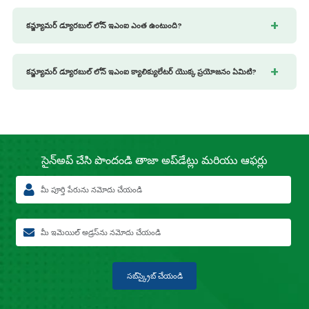
కన్జ్యూమర్ డ్యూరబుల్ లోన్ ఇఎంఐ ఎంత ఉంటుంది?
కన్జ్యూమర్ డ్యూరబుల్ లోన్ ఇఎంఐ క్యాలిక్యులేటర్ యొక్క ప్రయోజనం ఏమిటి?
సైన్‍‌అప్ చేసి పొందండి తాజా
అప్‌డేట్లు మరియు ఆఫర్లు
సబ్‌స్క్రైబ్ చేయండి