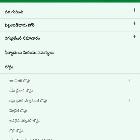
మా గురించి
టివిఎస్ క్రెడిట్ గురించి
పెట్టుబడిదారు జోన్
మా బ్రాండ్ గురించి తెలుసుకోండి
కార్పొరేట్ గవర్నెన్స్
రెగ్యులేటరీ సమాచారం
కీలక వ్యక్తులు
పెట్టుబడిదారు సమాచారం
పాలసీలు
ఫిర్యాదులు మరియు సమస్యలు
ఇతర ప్రకటనలు
లోన్లు
టూ వీలర్ లోన్లు
యూజ్డ్ కార్ లోన్లు
కన్జ్యూమర్ డ్యూరబుల్ లోన్లు
మొబైల్ లోన్లు
ఆన్‌లైన్ పర్సనల్ లోన్లు
గోల్డ్ లోన్లు