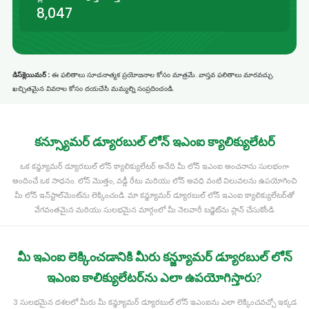
8,047
డిస్‌క్లెయిమర్ :
ఈ ఫలితాలు సూచనాత్మక ప్రయోజనాల కోసం మాత్రమే. వాస్తవ ఫలితాలు మారవచ్చు.
ఖచ్చితమైన వివరాల కోసం దయచేసి మమ్మల్ని సంప్రదించండి.
కన్స్యూమర్ డ్యూరబుల్ లోన్ ఇఎంఐ క్యాలిక్యులేటర్
ఒక కన్జ్యూమర్ డ్యూరబుల్ లోన్ క్యాలిక్యులేటర్ అనేది మీ లోన్ ఇఎంఐ అంచనాను సులభంగా
అందించే ఒక సాధనం. లోన్ మొత్తం, వడ్డీ రేటు మరియు లోన్ అవధి వంటి విలువలను ఉపయోగించి
మీ లోన్ ఇన్‌స్టాల్‌మెంట్‌ను లెక్కించండి. మా కన్జ్యూమర్ డ్యూరబుల్ లోన్ ఇఎంఐ క్యాలిక్యులేటర్‌తో
వేగవంతమైన మరియు సులభమైన మార్గంలో మీ నెలవారీ బడ్జెట్‌ను ప్లాన్ చేసుకోండి.
మీ ఇఎంఐ లెక్కించడానికి మీరు కన్జ్యూమర్ డ్యూరబుల్ లోన్
ఇఎంఐ కాలిక్యులేటర్‌ను ఎలా ఉపయోగిస్తారు?
3 సులభమైన దశలలో మీరు మీ కన్జ్యూమర్ డ్యూరబుల్ లోన్ ఇఎంఐను ఎలా లెక్కించవచ్చో ఇక్కడ