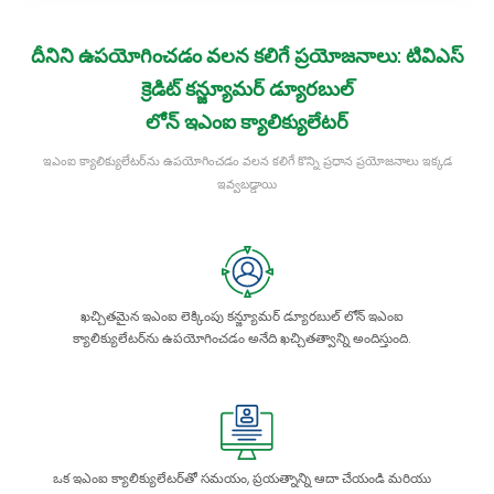
దీనిని ఉపయోగించడం వలన కలిగే ప్రయోజనాలు:‌ టివిఎస్
క్రెడిట్ కన్జ్యూమర్ డ్యూరబుల్
లోన్ ఇఎంఐ క్యాలిక్యులేటర్
ఇఎంఐ క్యాలిక్యులేటర్‌ను ఉపయోగించడం వలన కలిగే కొన్ని ప్రధాన ప్రయోజనాలు ఇక్కడ
ఇవ్వబడ్డాయి
ఖచ్చితమైన ఇఎంఐ లెక్కింపు కన్జ్యూమర్ డ్యూరబుల్ లోన్ ఇఎంఐ
క్యాలిక్యులేటర్‌ను ఉపయోగించడం అనేది ఖచ్చితత్వాన్ని అందిస్తుంది.
ఒక ఇఎంఐ క్యాలిక్యులేటర్‌తో సమయం, ప్రయత్నాన్ని ఆదా చేయండి మరియు