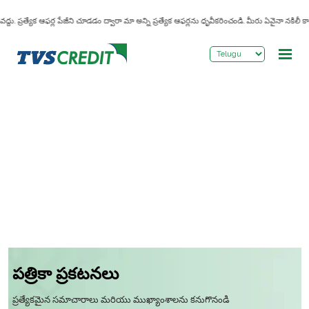
>
ేయవద్దు. ప్రత్యేక ఆఫర్ల పేజీని చూడడం ద్వారా మా అన్ని ప్రత్యేక ఆఫర్లను ధృవీకరించండి. మీరు ఏవైనా నకిలీ 
పత్రికా ప్రకటనలు
ప్రత్యేకమైన సమాచారాలు మరియు ముఖ్యాంశాలను కనుగొనండి