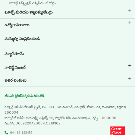
యూజ్డ్ కన్‌స్ట్రక్షన్ ఎక్విప్‌మెంట్ లోన్లు
టూల్స్ మరియు క్యాలిక్యులేటర్లు
ఇఎంఐ క్యాలిక్యులేటర్
ఉద్యోగావకాశాలు
టూ వీలర్ లోన్ ఇఎంఐ క్యాలిక్యులేటర్
టివిఎస్ క్రెడిట్‌ వద్ద ఉద్యోగ జీవితం
మమ్మల్ని సంప్రదించండి
కార్ వాల్యుయేషన్ టూల్
ప్రస్తుత ఉద్యోగావకాశాలు
గోల్ ప్లానర్
న్యూస్‌రూమ్
నాలెడ్జ్ సెంటర్
బ్లాగులు
ఇతర లింకులు
సాధారణ ప్రశ్నలు
బ్రాంచ్ లొకేటర్
టెస్టిమోనియల్స్
టివిఎస్ క్రెడిట్ సర్వీసెస్ లిమిటెడ్
డీలర్ లొకేటర్
ఫోటో గ్యాలరీ
రిజిస్టర్డ్ ఆఫీస్: టివిఆర్ ప్రైడ్, నం. 383, 16వ మెయిన్, 3వ బ్లాక్, కోరమంగళ, బెంగళూరు, కర్ణాటక –
సైట్ మ్యాప్
వీడియో గ్యాలరీ
560034
కార్పొరేట్ ఆఫీస్: జయలక్ష్మి ఎస్టేట్స్, 29, హ్యాడోస్ రోడ్, నుంగంబాక్కం, చెన్నై – 600006
సిఐఎన్: U65920KA2008PLC218369
044-66-123456