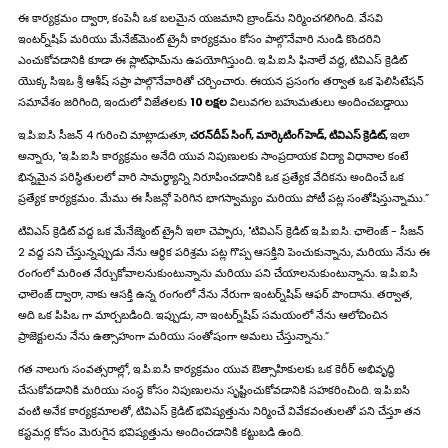
ఈ కార్యక్రమం ద్వారా, కంపెనీ ఒక బలమైన యజమాని బ్రాండ్‌ను నిర్మించగలిగింది. వేసవి
ఇంటర్న్‌షిప్ మరియు మేనేజ్‌మెంట్ ట్రైనీ కార్యక్రమం కోసం పాల్గొనేవారి నుండి కొందరిని
ఎంచుకోవడానికి కూడా ఈ ప్లాట్‌ఫామ్‌ను ఉపయోగిస్తుంది. ఇ.పి.ఐ.సి ఫినాలే వద్ద, టివిఎస్ క్రెడిట్
యొక్క సిఇఒ శ్రీ ఆశీష్ సప్రా పాల్గొనేవారితో చర్చించారు. ఈయన ప్రసంగం తర్వాత ఒక ఫెలిసిటేషన్
సమావేశం జరిగింది, ఇందులో విజేతలకు
₹10 లక్షల
విలువగల బహుమతులు అందించబడ్డాయి
ఇ.పి.ఐ.సి సీజన్ 4 గురించి మాట్లాడుతూ,
చర‌న్‌దీప్ సింగ్, మార్కెటింగ్ హెడ్, టివిఎస్ క్రెడిట్,
ఇలా
అన్నారు, "ఇ.పి.ఐ.సి కార్యక్రమం అనేది యువ నిపుణులకు సాంప్రదాయక విద్యా విధానాల కంటే
భిన్నమైన పరిస్థితులలో వారి సామర్థ్యాన్ని నిరూపించడానికి ఒక ప్రత్యేక వేదికను అందించే ఒక
ప్రత్యేక కార్యక్రమం. మేము ఈ సీజన్లో పెరిగిన భాగస్వామ్యం మరియు పోటీ పట్ల సంతోషిస్తున్నాము.”
టివిఎస్ క్రెడిట్ వద్ద ఒక మేనేజ్మెంట్ ట్రైనీ ఇలా చెప్పారు, "టివిఎస్ క్రెడిట్ ఇ.పి.ఐ.సి. ఛాలెంజ్ - సీజన్
2 వద్ద పని చేస్తున్నప్పుడు నేను ఆర్థిక పరిశ్రమ పట్ల గొప్ప ఆసక్తిని పెంచుకున్నాను, మరియు నేను ఈ
రంగంలో మరింత నేర్చుకోవాలనుకుంటున్నాను మరియు పని చేయాలనుకుంటున్నాను. ఇ.పి.ఐ.సి
ఛాలెంజ్ ద్వారా, నాకు ఆసక్తి ఉన్న రంగంలో నేను నేరుగా ఇంటర్న్‌షిప్ ఆఫర్ పొందాను. తర్వాత,
అది ఒక పిపిఒ గా మార్చబడింది. ఇప్పుడు, నా ఇంటర్న్‌షిప్ సమయంలో నేను ఆలోచించిన
ప్రాజెక్టులను నేను ఉత్సాహంగా మరియు సంతోషంగా అమలు చేస్తున్నాను.”
గత నాలుగు సంవత్సరాల్లో, ఇ.పి.ఐ.సి కార్యక్రమం యువ ఔత్సాహికులకు ఒక కెరీర్ అభివృద్ధి
చేసుకోవడానికి మరియు సంస్థ కోసం నిపుణులను సృష్టించుకోవడానికి సహకరించింది. ఇ.పి.ఐసి
వంటి అనేక కార్యక్రమాలతో, టివిఎస్ క్రెడిట్ భవిష్యత్తును నిర్మించే వివేకవంతులతో పని చేస్తూ తన
కస్టమర్ల కోసం మెరుగైన భవిష్యత్తును అందించడానికి కట్టుబడి ఉంది.