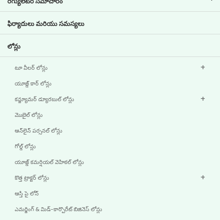
రెగ్యులేటరీ సమాచారం
కీలక వ్యక్తులు
పెట్టుబడిదారు సమాచారం
పాలసీలు
ఫిర్యాదులు మరియు సమస్యలు
ఇతర ప్రకటనలు
లోన్లు
టూ వీలర్ లోన్లు
యూజ్డ్ కార్ లోన్లు
కన్జ్యూమర్ డ్యూరబుల్ లోన్లు
మొబైల్ లోన్లు
ఆన్‌లైన్ పర్సనల్ లోన్లు
గోల్డ్ లోన్లు
యూజ్డ్ కమర్షియల్ వెహికల్ లోన్లు
కొత్త ట్రాక్టర్ లోన్లు
ఆస్తి పై లోన్
ఎమర్జింగ్ & మిడ్-కార్పొరేట్ బిజినెస్ లోన్లు