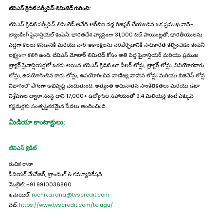
టివిఎస్ క్రెడిట్ సర్వీసెస్ లిమిటెడ్ గురించి:
టివిఎస్ క్రెడిట్ సర్వీసెస్ లిమిటెడ్ అనేది ఆర్‌బిఐ వద్ద రిజిస్టర్ చేయబడిన ఒక ప్రముఖ నాన్-
బ్యాంకింగ్ ఫైనాన్షియల్ కంపెనీ. భారతదేశ వ్యాప్తంగా 31,000 టచ్ పాయింట్లతో, భారతీయులను
పెద్దగా కలలు కనడానికి మరియు వారి ఆకాంక్షలను నెరవేర్చడానికి సాధికారత కల్పించడం కంపెనీ
లక్ష్యంగా కలిగి ఉంది. టివిఎస్ మోటార్ లిమిటెడ్ కోసం అతి పెద్ద ఫైనాన్షియర్ మరియు ప్రముఖ
ట్రాక్టర్ ఫైనాన్షియర్లలో ఒకరు అయిన టివిఎస్ క్రెడిట్ టూ వీలర్ లోన్లు, ట్రాక్టర్ లోన్లు, వినియోగదారు
లోన్లు, ఉపయోగించిన కారు లోన్లు, ఉపయోగించిన వాణిజ్య వాహన లోన్లు మరియు బిజినెస్ లోన్ల
విభాగంలో వేగంగా అభివృద్ధి చెందుతుంది. అత్యంత అధునాతన సాంకేతికతలు మరియు డేటా
విశ్లేషణల ద్వారా సంస్థ దాని 17,000+ ఉద్యోగుల సహాయంతో 9.4 మిలియన్ల కంటే ఎక్కువ
కస్టమర్లకు సంతృప్తికరమైన సేవలు అందించింది.
మీడియా కాంటాక్టులు:
టివిఎస్ క్రెడిట్
రుచిక రానా
సీనియర్ మేనేజర్, బ్రాండింగ్ & కమ్యూనికేషన్
మొబైల్: +91 9910036860
ఇమెయిల్:
ruchika.rana@tvscredit.com
వెబ్:
https://www.tvscredit.com/telugu/