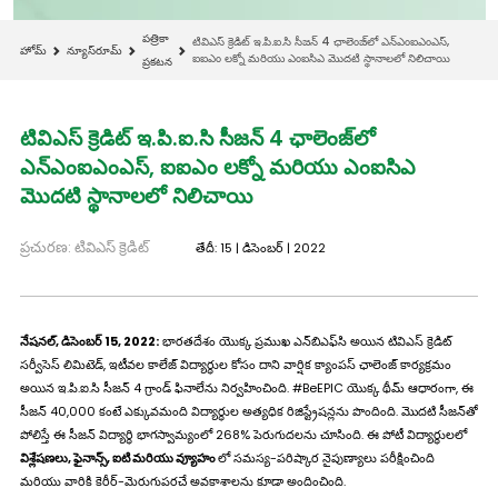
పత్రికా
టివిఎస్ క్రెడిట్ ఇ.పి.ఐ.సి సీజన్ 4 ఛాలెంజ్‌లో ఎన్ఎంఐఎంఎస్,
హోమ్
న్యూస్‌రూమ్
ఐఐఎం లక్నో మరియు ఎంఐసిఎ మొదటి స్థానాలలో నిలిచాయి
ప్రకటన
టివిఎస్ క్రెడిట్ ఇ.పి.ఐ.సి సీజన్ 4 ఛాలెంజ్‌లో
ఎన్ఎంఐఎంఎస్, ఐఐఎం లక్నో మరియు ఎంఐసిఎ
మొదటి స్థానాలలో నిలిచాయి
ప్రచురణ: టివిఎస్ క్రెడిట్
తేదీ: 15 | డిసెంబర్ | 2022
నేషనల్, డిసెంబర్ 15, 2022:
భారతదేశం యొక్క ప్రముఖ ఎన్‌బిఎఫ్‌సి అయిన టివిఎస్ క్రెడిట్
సర్వీసెస్ లిమిటెడ్, ఇటీవల కాలేజ్ విద్యార్థుల కోసం దాని వార్షిక క్యాంపస్ ఛాలెంజ్ కార్యక్రమం
అయిన ఇ.పి.ఐ.సి సీజన్ 4 గ్రాండ్ ఫినాలేను నిర్వహించింది. #BeEPIC యొక్క థీమ్ ఆధారంగా, ఈ
సీజన్ 40,000 కంటే ఎక్కువమంది విద్యార్థుల అత్యధిక రిజిస్ట్రేషన్లను పొందింది. మొదటి సీజన్‌తో
పోలిస్తే ఈ సీజన్ విద్యార్థి భాగస్వామ్యంలో 268% పెరుగుదలను చూసింది. ఈ పోటీ విద్యార్థులలో
విశ్లేషణలు, ఫైనాన్స్, ఐటి మరియు వ్యూహం
లో సమస్య-పరిష్కార నైపుణ్యాలు పరీక్షించింది
మరియు వారికి కెరీర్-మెరుగుపరచే అవకాశాలను కూడా అందించింది.