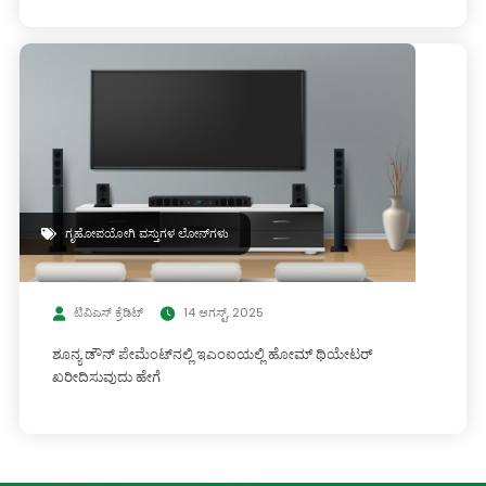
ಗೃಹೋಪಯೋಗಿ ವಸ್ತುಗಳ ಲೋನ್‌ಗಳು
ಟಿವಿಎಸ್ ಕ್ರೆಡಿಟ್
14 ಆಗಸ್ಟ್, 2025
ಶೂನ್ಯ ಡೌನ್ ಪೇಮೆಂಟ್‌ನಲ್ಲಿ ಇಎಂಐಯಲ್ಲಿ ಹೋಮ್ ಥಿಯೇಟರ್
ಖರೀದಿಸುವುದು ಹೇಗೆ