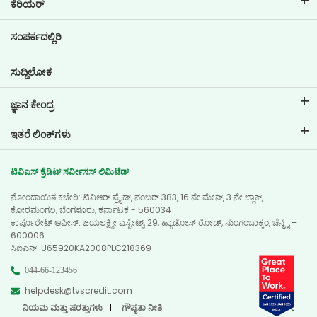
ಕೆರಿಯರ್
ಲೋನ್ ಇಎಂಐ ಕ್ಯಾಲ್ಕುಲೇಟರ್
ಟಿವಿಎಸ್ ಕ್ರೆಡಿಟ್‌ನಲ್ಲಿ ವೃತ್ತಿ ಜೀವನ
ಸಂಪರ್ಕದಲ್ಲಿರಿ
ಕಾರ್ ಮೌಲ್ಯಮಾಪನ ಸಾಧನ
ಪ್ರಸ್ತುತ ಖಾಲಿ ಇರುವ ಹುದ್ದೆಗಳು
ಗೋಲ್ ಪ್ಲಾನರ್
ಸುದ್ದಿಲೋಕ
ಜ್ಞಾನ ಕೇಂದ್ರ
ಬ್ಲಾಗ್‌ಗಳು
ಇತರೆ ಲಿಂಕ್‌ಗಳು
ಎಫ್ಎಕ್ಯೂ ಗಳು
ಬ್ರಾಂಚ್ ಲೊಕೇಟರ್
ಪ್ರಶಂಸಾಪತ್ರಗಳು
ಟಿವಿಎಸ್ ಕ್ರೆಡಿಟ್ ಸರ್ವೀಸಸ್ ಲಿಮಿಟೆಡ್
ಡೀಲರ್ ಲೊಕೇಟರ್
ಫೋಟೋ ಗ್ಯಾಲರಿ
ನೋಂದಾಯಿತ ಕಚೇರಿ: ಟಿವಿಆರ್ ಪ್ರೈಡ್, ನಂಬರ್ 383, 16 ನೇ ಮೇನ್, 3 ನೇ ಬ್ಲಾಕ್,
ಸೈಟ್ ಮ್ಯಾಪ್
ವಿಡಿಯೋ ಗ್ಯಾಲರಿ
ಕೋರಮಂಗಲ, ಬೆಂಗಳೂರು, ಕರ್ನಾಟಕ - 560034
ಕಾರ್ಪೊರೇಟ್ ಆಫೀಸ್: ಜಯಲಕ್ಷ್ಮೀ ಎಸ್ಟೇಟ್ಸ್, 29, ಹ್ಯಾಡೋಸ್ ರೋಡ್, ನುಂಗಂಬಾಕ್ಕಂ, ಚೆನ್ನೈ –
600006
ಸಿಐಎನ್‌: U65920KA2008PLC218369
044-66-123456
helpdesk@tvscredit.com
ನಿಯಮ ಮತ್ತು ಷರತ್ತುಗಳು
ಗೌಪ್ಯತಾ ನೀತಿ