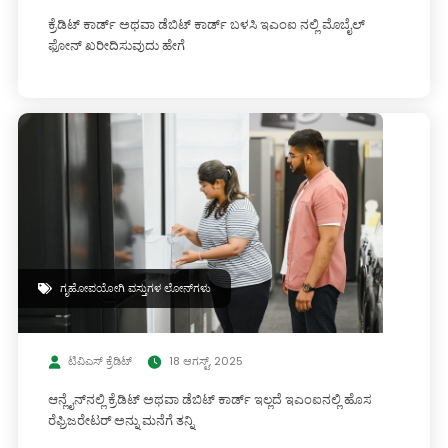
ಕ್ರೆಡಿಟ್ ಕಾರ್ಡ್ ಅಥವಾ ಡೆಬಿಟ್ ಕಾರ್ಡ್ ಬಳಸಿ ಇಎಂಐ ನಲ್ಲಿ ಮೊಬೈಲ್
ಫೋನ್ ಖರೀದಿಸುವುದು ಹೇಗೆ
ಗೃಹೋಪಯೋಗಿ ವಸ್ತುಗಳ ಲೋನ್‌ಗಳು
ಟಿವಿಎಸ್ ಕ್ರೆಡಿಟ್
18 ಆಗಸ್ಟ್, 2025
ಆನ್ಲೈನ್‌ನಲ್ಲಿ ಕ್ರೆಡಿಟ್ ಅಥವಾ ಡೆಬಿಟ್ ಕಾರ್ಡ್ ಇಲ್ಲದೆ ಇಎಂಐನಲ್ಲಿ ಹೊಸ
ರೆಫ್ರಿಜರೇಟರ್ ಅನ್ನು ಮನೆಗೆ ತನ್ನಿ