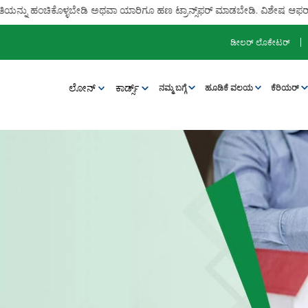
ಮಾಹಿತಿಯನ್ನು ಹಂಚಿಕೊಳ್ಳಬೇಡಿ ಅಥವಾ ಯಾರಿಗೂ ಹಣ ಟ್ರಾನ್ಸ್‌ಫರ್ ಮಾಡಬೇಡಿ. ವಿಶೇಷ ಆ
ಡೀಲರ್ ಲೊಕೇಟರ್
ಲೋನ್‌
ಕಾರ್ಡ್ಸ್
ನಮ್ಮ ಬಗ್ಗೆ
ಹೂಡಿಕೆ ವಲಯ
ಕೆರಿಯರ್