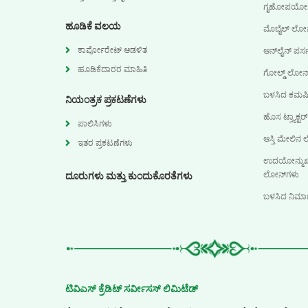
ಗೃಹೋಪಯೋಗಿ 
ಹೂಡಿಕೆ ವಲಯ
ಮೊಬೈಲ್ ಲೋನ
ಕಾರ್ಪೋರೇಟ್ ಆಡಳಿತ
ಆನ್‌ಲೈನ್ ಪರ
ಹೂಡಿಕೆದಾರರ ಮಾಹಿತಿ
ಗೋಲ್ಡ್ ಲೋನ್
ಬಳಸಿದ ಕಮರ್
ನಿಯಂತ್ರಕ ಪ್ರಕಟಣೆಗಳು
ಹೊಸ ಟ್ರ್ಯಾಕ್
ಪಾಲಿಸಿಗಳು
ಆಸ್ತಿ ಮೇಲಿನ
ಇತರ ಪ್ರಕಟಣೆಗಳು
ಉದಯೋನ್ಮುಖ ಮ
ಲೋನ್‌ಗಳು
ದೂರುಗಳು ಮತ್ತು ಕುಂದುಕೊರತೆಗಳು
ಬಳಸಿದ ನಿರ್
ಟಿವಿಎಸ್ ಕ್ರೆಡಿಟ್ ಸರ್ವೀಸಸ್ ಲಿಮಿಟೆಡ್