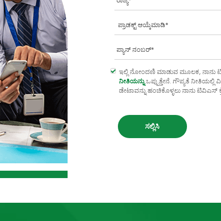
ಇಲ್ಲಿ ನೋಂದಣಿ ಮಾಡುವ ಮೂಲಕ, ನಾನು ಟಿವಿ
ನೀತಿಯನ್ನು
ಒಪ್ಪುತ್ತೇನೆ. ಗೌಪ್ಯತೆ ನೀತಿಯಲ್ಲ
ಡೇಟಾವನ್ನು ಹಂಚಿಕೊಳ್ಳಲು ನಾನು ಟಿವಿಎಸ್ ಕ್ರ
ಸಲ್ಲಿಸಿ