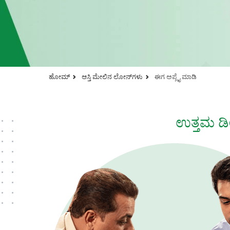
ಹೋಮ್
ಆಸ್ತಿ ಮೇಲಿನ ಲೋನ್‌ಗಳು
ಈಗ ಅಪ್ಲೈ ಮಾಡಿ
ಉತ್ತಮ ಡೀ