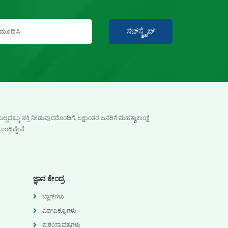
ಸಬ್‍ಸ್ಕ್ರೈಬ್
ದಕ್ಕೂ ಶಕ್ತಿ ನೀಡುವುದರೊಂದಿಗೆ, ಲಕ್ಷಾಂತರ ಜನರಿಗೆ ಮಹತ್ವಾಕಾಂಕ್ಷೆ
ಂದಿದ್ದೇವೆ.
ಜ್ಞಾನ ಕೇಂದ್ರ
ಬ್ಲಾಗ್‌ಗಳು
ಎಫ್ಎಕ್ಯೂ ಗಳು
ಪ್ರಶಂಸಾಪತ್ರಗಳು