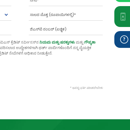
ಎಸ್ ಕ್ರೆಡಿಟ್ ಸರ್ವೀಸಸ್‌ನ
ನಿಯಮ ಮತ್ತು ಷರತ್ತುಗಳು
ಮತ್ತು
ಗೌಪ್ಯತಾ
ಿ ವಿವರಿಸಲಾದ ಉದ್ದೇಶಗಳಿಗಾಗಿ ಥರ್ಡ್ ಪಾರ್ಟಿಗಳೊಂದಿಗೆ ನನ್ನ ವೈಯಕ್ತಿಕ
ೆಡಿಟ್ ಸೇವೆಗಳಿಗೆ ಅಧಿಕಾರ ನೀಡುತ್ತೇನೆ.
* ಇವನ್ನು ಭರ್ತಿ ಮಾಡಲೇಬೇಕು