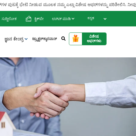
ಫರ್‌ಗಳ ಪುಟಕ್ಕೆ ಭೇಟಿ ನೀಡುವ ಮೂಲಕ ನಮ್ಮ ಎಲ್ಲಾ ವಿಶೇಷ ಆಫರ್‌ಗಳನ್ನು ಪರಿಶೀಲಿಸಿ. 
ಸುದ್ದಿಲೋಕ
ಕ್ವಿಕ್‌ಪೇ
ಲಾಗಿನ್‌ ಮಾಡಿ
ವಿಶೇಷ
ಜ್ಞಾನ ಕೇಂದ್ರ
ಟ್ರ್ಯಾಕ್ಟರ್‌ಕ್ಯಾರವಾನ್
ಆಫರ್‌ಗಳು