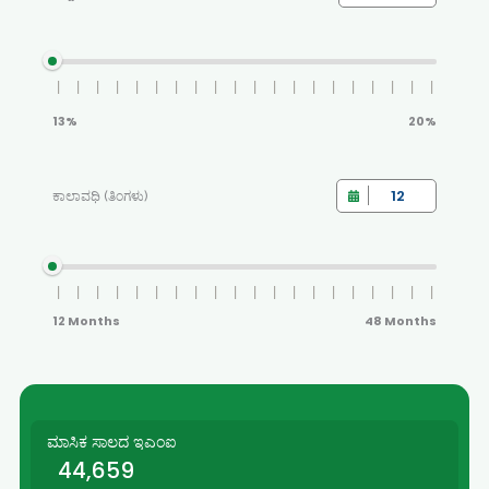
13%
20%
ಕಾಲಾವಧಿ (ತಿಂಗಳು)
12 Months
48 Months
ಮಾಸಿಕ ಸಾಲದ ಇಎಂಐ
44,659