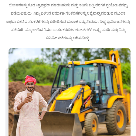
ಲೋನ್‌ಗಳನ್ನು ಕೂಡ ಟ್ರಾನ್ಸ್‌ಫರ್ ಮಾಡಬಹುದು ಮತ್ತು ಕಡಿಮೆ ಬಡ್ಡಿ ದರಗಳ ಪ್ರಯೋಜನವನ್ನು
ಪಡೆಯಬಹುದು. ನಿಮ್ಮ ಬಳಸಿದ ನಿರ್ಮಾಣ ಸಲಕರಣೆಗಳನ್ನು ರಿಫೈನಾನ್ಸ್ ಮಾಡುವ ಮೂಲಕ
ಅಥವಾ ಬಳಸಿದ ಸಲಕರಣೆಗಳನ್ನು ಖರೀದಿಸುವ ಮೂಲಕ ನಮ್ಮ ಸೇವೆಯ ಗರಿಷ್ಠ ಪ್ರಯೋಜನಗಳನ್ನು
ಪಡೆಯಿರಿ. ನಮ್ಮ ಬಳಸಿದ ನಿರ್ಮಾಣ ಸಲಕರಣೆಗಳ ಲೋನ್‌ಗಳಿಗೆ ಅಪ್ಲೈ ಮಾಡಿ ಮತ್ತು ನಿಮ್ಮ
ಬಿಸಿನೆಸ್ ಗುರಿಗಳನ್ನು ಅರಿತುಕೊಳ್ಳಿ.