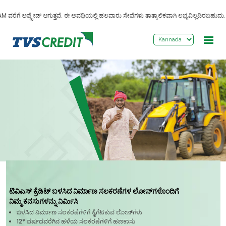
>
ೆಗೆ ಅಪ್ಗ್ರೇಡ್ ಆಗುತ್ತವೆ. ಈ ಅವಧಿಯಲ್ಲಿ ಹಲವಾರು ಸೇವೆಗಳು ತಾತ್ಕಾಲಿಕವಾಗಿ ಲಭ್ಯವಿಲ್ಲದಿರಬಹುದು. ಅಡಚ
ಟಿವಿಎಸ್ ಕ್ರೆಡಿಟ್ ಬಳಸಿದ ನಿರ್ಮಾಣ ಸಲಕರಣೆಗಳ ಲೋನ್‌ಗಳೊಂದಿಗೆ
ನಿಮ್ಮ ಕನಸುಗಳನ್ನು ನಿರ್ಮಿಸಿ
ಬಳಸಿದ ನಿರ್ಮಾಣ ಸಲಕರಣೆಗಳಿಗೆ ಕೈಗೆಟಕುವ ಲೋನ್‌ಗಳು
12*
ವರ್ಷದವರೆಗಿನ ಹಳೆಯ ಸಲಕರಣೆಗಳಿಗೆ ಹಣಕಾಸು