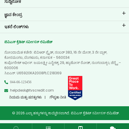
ಸುದ್ದಿಲೋಕ
ಜ್ಞಾನ ಕೇಂದ್ರ
ಬ್ಲಾಗ್‌ಗಳು
ಇತರೆ ಲಿಂಕ್‌ಗಳು
ಎಫ್ಎಕ್ಯೂ ಗಳು
ಬ್ರಾಂಚ್ ಲೊಕೇಟರ್
ಪ್ರಶಂಸಾಪತ್ರಗಳು
ಟಿವಿಎಸ್ ಕ್ರೆಡಿಟ್ ಸರ್ವೀಸಸ್ ಲಿಮಿಟೆಡ್
ಡೀಲರ್ ಲೊಕೇಟರ್
ಫೋಟೋ ಗ್ಯಾಲರಿ
ನೋಂದಾಯಿತ ಕಚೇರಿ: ಟಿವಿಆರ್ ಪ್ರೈಡ್, ನಂಬರ್ 383, 16 ನೇ ಮೇನ್, 3 ನೇ ಬ್ಲಾಕ್,
ಸೈಟ್ ಮ್ಯಾಪ್
ವಿಡಿಯೋ ಗ್ಯಾಲರಿ
ಕೋರಮಂಗಲ, ಬೆಂಗಳೂರು, ಕರ್ನಾಟಕ - 560034
ಕಾರ್ಪೊರೇಟ್ ಆಫೀಸ್: ಜಯಲಕ್ಷ್ಮೀ ಎಸ್ಟೇಟ್ಸ್, 29, ಹ್ಯಾಡೋಸ್ ರೋಡ್, ನುಂಗಂಬಾಕ್ಕಂ, ಚೆನ್ನೈ –
600006
ಸಿಐಎನ್‌: U65920KA2008PLC218369
044-66-123456
helpdesk@tvscredit.com
ನಿಯಮ ಮತ್ತು ಷರತ್ತುಗಳು
ಗೌಪ್ಯತಾ ನೀತಿ
© 2026 ಎಲ್ಲಾ ಹಕ್ಕುಗಳನ್ನು ಕಾಯ್ದಿರಿಸಲಾಗಿದೆ. ಟಿವಿಎಸ್ ಕ್ರೆಡಿಟ್ ಸರ್ವೀಸಸ್ ಲಿಮಿಟೆಡ್.