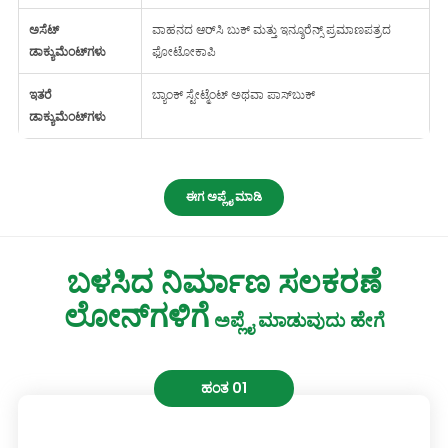
ಅಸೆಟ್
ವಾಹನದ ಆರ್‌ಸಿ ಬುಕ್ ಮತ್ತು ಇನ್ಶೂರೆನ್ಸ್ ಪ್ರಮಾಣಪತ್ರದ
ಡಾಕ್ಯುಮೆಂಟ್‌ಗಳು
ಫೋಟೋಕಾಪಿ
ಇತರೆ
ಬ್ಯಾಂಕ್ ಸ್ಟೇಟ್ಮೆಂಟ್ ಅಥವಾ ಪಾಸ್‌ಬುಕ್
ಡಾಕ್ಯುಮೆಂಟ್‌ಗಳು
ಈಗ ಅಪ್ಲೈ ಮಾಡಿ
ಬಳಸಿದ ನಿರ್ಮಾಣ ಸಲಕರಣೆ
ಲೋನ್‌ಗಳಿಗೆ
ಅಪ್ಲೈ ಮಾಡುವುದು ಹೇಗೆ
ಹಂತ 01