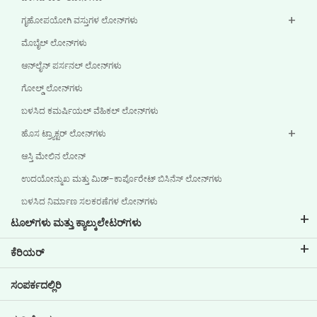
ಗೃಹೋಪಯೋಗಿ ವಸ್ತುಗಳ ಲೋನ್‌ಗಳು
ಮೊಬೈಲ್ ಲೋನ್‌ಗಳು
ಆನ್‌ಲೈನ್ ಪರ್ಸನಲ್ ಲೋನ್‌ಗಳು
ಗೋಲ್ಡ್ ಲೋನ್‌ಗಳು
ಬಳಸಿದ ಕಮರ್ಷಿಯಲ್ ವೆಹಿಕಲ್ ಲೋನ್‌ಗಳು
ಹೊಸ ಟ್ರ್ಯಾಕ್ಟರ್ ಲೋನ್‌ಗಳು
ಆಸ್ತಿ ಮೇಲಿನ ಲೋನ್
ಉದಯೋನ್ಮುಖ ಮತ್ತು ಮಿಡ್-ಕಾರ್ಪೊರೇಟ್ ಬಿಸಿನೆಸ್ ಲೋನ್‌ಗಳು
ಬಳಸಿದ ನಿರ್ಮಾಣ ಸಲಕರಣೆಗಳ ಲೋನ್‌ಗಳು
ಟೂಲ್‌ಗಳು ಮತ್ತು ಕ್ಯಾಲ್ಕುಲೇಟರ್‌ಗಳು
ಇಎಂಐ ಕ್ಯಾಲ್ಕುಲೇಟರ್
ಕೆರಿಯರ್
ಲೋನ್ ಇಎಂಐ ಕ್ಯಾಲ್ಕುಲೇಟರ್
ಟಿವಿಎಸ್ ಕ್ರೆಡಿಟ್‌ನಲ್ಲಿ ವೃತ್ತಿ ಜೀವನ
ಸಂಪರ್ಕದಲ್ಲಿರಿ
ಕಾರ್ ಮೌಲ್ಯಮಾಪನ ಸಾಧನ
ಪ್ರಸ್ತುತ ಖಾಲಿ ಇರುವ ಹುದ್ದೆಗಳು
ಗೋಲ್ ಪ್ಲಾನರ್