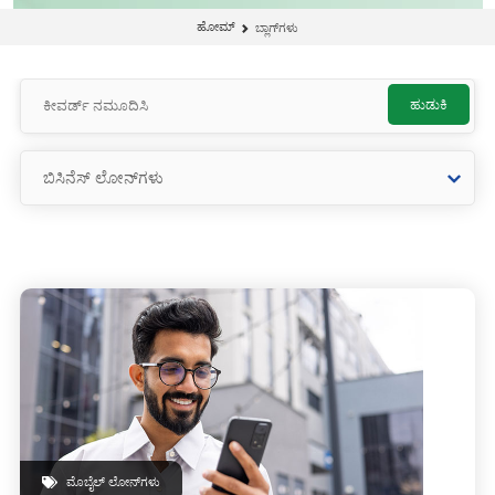
ಹೋಮ್
ಬ್ಲಾಗ್‌ಗಳು
ಹುಡುಕಿ
ಮೊಬೈಲ್ ಲೋನ್‌ಗಳು