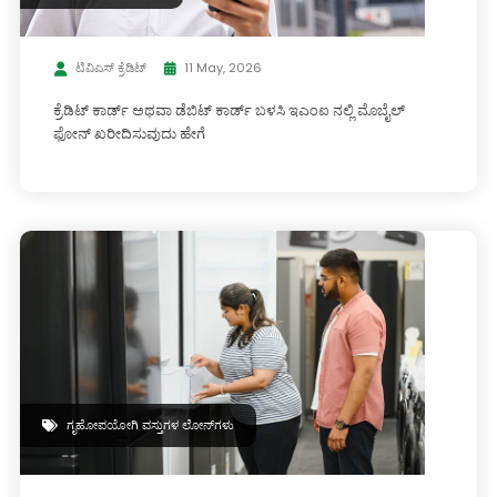
ಟಿವಿಎಸ್ ಕ್ರೆಡಿಟ್
11 May, 2026
ಕ್ರೆಡಿಟ್ ಕಾರ್ಡ್ ಅಥವಾ ಡೆಬಿಟ್ ಕಾರ್ಡ್ ಬಳಸಿ ಇಎಂಐ ನಲ್ಲಿ ಮೊಬೈಲ್
ಫೋನ್ ಖರೀದಿಸುವುದು ಹೇಗೆ
ಗೃಹೋಪಯೋಗಿ ವಸ್ತುಗಳ ಲೋನ್‌ಗಳು