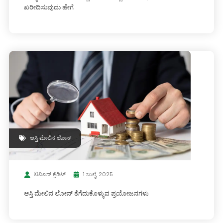
ಖರೀದಿಸುವುದು ಹೇಗೆ
ಆಸ್ತಿ ಮೇಲಿನ ಲೋನ್
ಟಿವಿಎಸ್ ಕ್ರೆಡಿಟ್
1 ಜುಲೈ, 2025
ಆಸ್ತಿ ಮೇಲಿನ ಲೋನ್ ತೆಗೆದುಕೊಳ್ಳುವ ಪ್ರಯೋಜನಗಳು