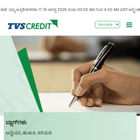
>
: ನಮ್ಮ ಅಪ್ಲಿಕೇಶನ್‌ಗಳು 17 ನೇ ಆಗಸ್ಟ್ 2026 ರಂದು 03:00 AM ನಿಂದ 4:00 AM ವರೆಗೆ ಅಪ್ಗ್ರೇಡ್ ಆಗುತ
ಬ್ಲಾಗ್‌ಗಳು
ಅನ್ವೇಷಿಸಿ, ಹುಡುಕಿ, ಕಲಿಯಿರಿ