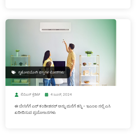
ಗೃಹೋಪಯೋಗಿ ವಸ್ತುಗಳ ಲೋನ್‌ಗಳು
ಟಿವಿಎಸ್ ಕ್ರೆಡಿಟ್
4 ಜೂನ್, 2024
ಈ ಬೇಸಿಗೆಗೆ ಏರ್ ಕಂಡೀಶನರ್ ಅನ್ನು ಮನೆಗೆ ತನ್ನಿ - ಇಎಂಐ ನಲ್ಲಿ ಎಸಿ
ಖರೀದಿಸುವ ಪ್ರಯೋಜನಗಳು