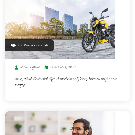
ಟೂ ವೀಲರ್ ಲೋನ್‌ಗಳು
ಟಿವಿಎಸ್ ಕ್ರೆಡಿಟ್
18 ಡಿಸೆಂಬರ್, 2024
ಶೂನ್ಯ ಡೌನ್ ಪೇಮೆಂಟ್ ಬೈಕ್ ಲೋನ್‌ಗಳ ಬಗ್ಗೆ ನೀವು ತಿಳಿದುಕೊಳ್ಳಬೇಕಾದ
ಎಲ್ಲವೂ