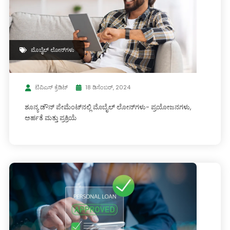
ಮೊಬೈಲ್ ಲೋನ್‌ಗಳು
ಟಿವಿಎಸ್ ಕ್ರೆಡಿಟ್
18 ಡಿಸೆಂಬರ್, 2024
ಶೂನ್ಯ ಡೌನ್ ಪೇಮೆಂಟ್‌ನಲ್ಲಿ ಮೊಬೈಲ್ ಲೋನ್‌ಗಳು- ಪ್ರಯೋಜನಗಳು,
ಅರ್ಹತೆ ಮತ್ತು ಪ್ರಕ್ರಿಯೆ