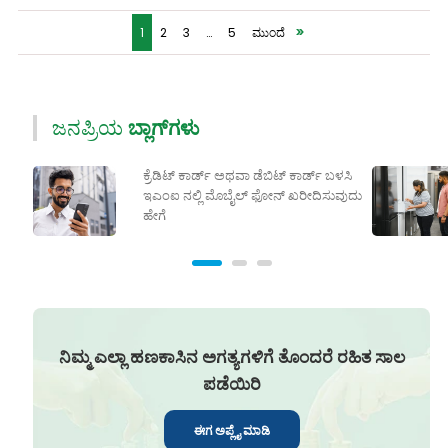
1
2
3
…
5
ಮುಂದೆ
>>
ಜನಪ್ರಿಯ
ಬ್ಲಾಗ್‌ಗಳು
ಕ್ರೆಡಿಟ್ ಕಾರ್ಡ್ ಅಥವಾ ಡೆಬಿಟ್ ಕಾರ್ಡ್ ಬಳಸಿ
ಇಎಂಐ ನಲ್ಲಿ ಮೊಬೈಲ್ ಫೋನ್ ಖರೀದಿಸುವುದು
ಹೇಗೆ
ನಿಮ್ಮ ಎಲ್ಲಾ ಹಣಕಾಸಿನ ಅಗತ್ಯಗಳಿಗೆ ತೊಂದರೆ ರಹಿತ ಸಾಲ
ಪಡೆಯಿರಿ
ಈಗ ಅಪ್ಲೈ ಮಾಡಿ