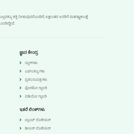
ದಕ್ಕೂ ಶಕ್ತಿ ನೀಡುವುದರೊಂದಿಗೆ, ಲಕ್ಷಾಂತರ ಜನರಿಗೆ ಮಹತ್ವಾಕಾಂಕ್ಷೆ
ಂದಿದ್ದೇವೆ.
ಜ್ಞಾನ ಕೇಂದ್ರ
ಬ್ಲಾಗ್‌ಗಳು
ಎಫ್ಎಕ್ಯೂ ಗಳು
ಪ್ರಶಂಸಾಪತ್ರಗಳು
ಫೋಟೋ ಗ್ಯಾಲರಿ
ವಿಡಿಯೋ ಗ್ಯಾಲರಿ
ಇತರೆ ಲಿಂಕ್‌ಗಳು
ಬ್ರಾಂಚ್ ಲೊಕೇಟರ್
ಡೀಲರ್ ಲೊಕೇಟರ್