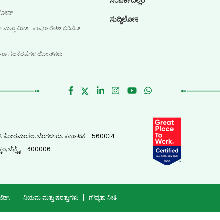
ಸಂಪರ್ಕದಲ್ಲಿರಿ
 ಲೋನ್
ಸುದ್ದಿಲೋಕ
ತ್ತು ಮಿಡ್-ಕಾರ್ಪೊರೇಟ್ ಬಿಸಿನೆಸ್
ಮಾಣ ಸಲಕರಣೆಗಳ ಲೋನ್‌ಗಳು
ಲಾಕ್, ಕೋರಮಂಗಲ, ಬೆಂಗಳೂರು, ಕರ್ನಾಟಕ - 560034
್ಕಂ, ಚೆನ್ನೈ – 600006
ಟೆಡ್.
ನಿಯಮ ಮತ್ತು ಷರತ್ತುಗಳು
ಗೌಪ್ಯತಾ ನೀತಿ