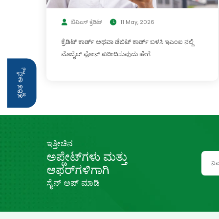
ಟಿವಿಎಸ್ ಕ್ರೆಡಿಟ್
11 May, 2026
ಕ್ರೆಡಿಟ್ ಕಾರ್ಡ್ ಅಥವಾ ಡೆಬಿಟ್ ಕಾರ್ಡ್ ಬಳಸಿ ಇಎಂಐ ನಲ್ಲಿ
ಮೊಬೈಲ್ ಫೋನ್ ಖರೀದಿಸುವುದು ಹೇಗೆ
ತ್ವರಿತ ಅಪ್ಲೈ
ಇತ್ತೀಚಿನ
ಅಪ್ಡೇಟ್‌ಗಳು ಮತ್ತು
ಆಫರ್‌ಗಳಿಗಾಗಿ
ಸೈನ್ ಅಪ್ ಮಾಡಿ