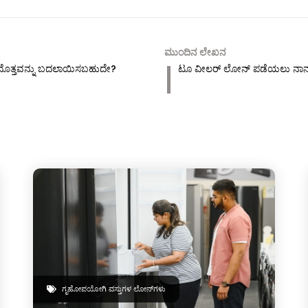
ಮುಂದಿನ ಲೇಖನ
ದ ಮೊತ್ತವನ್ನು ಬದಲಾಯಿಸಬಹುದೇ?
ಟೂ ವೀಲರ್ ಲೋನ್ ಪಡೆಯಲು ನಾನು ಟಿ
ಗೃಹೋಪಯೋಗಿ ವಸ್ತುಗಳ ಲೋನ್‌ಗಳು