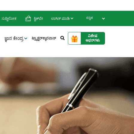
ಸುದ್ದಿಲೋಕ
ಕ್ವಿಕ್‌ಪೇ
ಲಾಗಿನ್‌ ಮಾಡಿ
ವಿಶೇಷ
ಜ್ಞಾನ ಕೇಂದ್ರ
ಟ್ರ್ಯಾಕ್ಟರ್‌ಕ್ಯಾರವಾನ್
ಆಫರ್‌ಗಳು