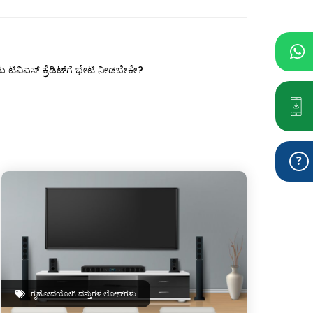
ವಿಎಸ್ ಕ್ರೆಡಿಟ್‌ಗೆ ಭೇಟಿ ನೀಡಬೇಕೇ?
ಗೃಹೋಪಯೋಗಿ ವಸ್ತುಗಳ ಲೋನ್‌ಗಳು