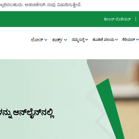
ದಿರಬಹುದು. ಅಡಚಣೆಗಾಗಿ ನಾವು ವಿಷಾದಿಸುತ್ತೇವೆ.
ಡೀಲರ್ ಲೊಕೇಟರ್
ಲೋನ್‌
ಕಾರ್ಡ್ಸ್
ನಮ್ಮ ಬಗ್ಗೆ
ಹೂಡಿಕೆ ವಲಯ
ಕೆರಿಯರ್
ನು ಆನ್‌ಲೈನ್‌ನಲ್ಲಿ