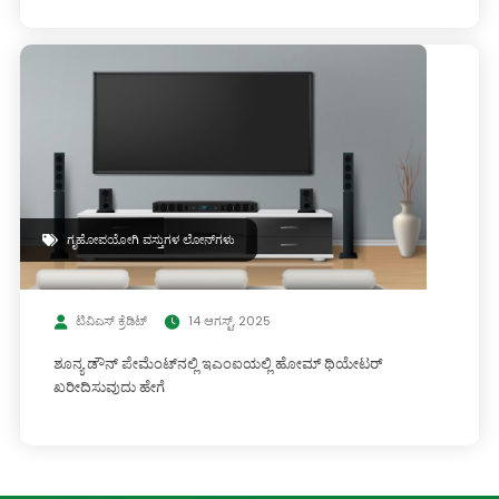
ಗೃಹೋಪಯೋಗಿ ವಸ್ತುಗಳ ಲೋನ್‌ಗಳು
ಟಿವಿಎಸ್ ಕ್ರೆಡಿಟ್
14 ಆಗಸ್ಟ್, 2025
ಶೂನ್ಯ ಡೌನ್ ಪೇಮೆಂಟ್‌ನಲ್ಲಿ ಇಎಂಐಯಲ್ಲಿ ಹೋಮ್ ಥಿಯೇಟರ್
ಖರೀದಿಸುವುದು ಹೇಗೆ