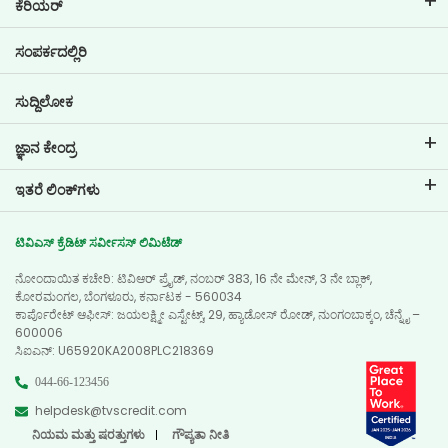
ಕೆರಿಯರ್
ಲೋನ್ ಇಎಂಐ ಕ್ಯಾಲ್ಕುಲೇಟರ್
ಟಿವಿಎಸ್ ಕ್ರೆಡಿಟ್‌ನಲ್ಲಿ ವೃತ್ತಿ ಜೀವನ
ಸಂಪರ್ಕದಲ್ಲಿರಿ
ಕಾರ್ ಮೌಲ್ಯಮಾಪನ ಸಾಧನ
ಪ್ರಸ್ತುತ ಖಾಲಿ ಇರುವ ಹುದ್ದೆಗಳು
ಗೋಲ್ ಪ್ಲಾನರ್
ಸುದ್ದಿಲೋಕ
ಜ್ಞಾನ ಕೇಂದ್ರ
ಬ್ಲಾಗ್‌ಗಳು
ಇತರೆ ಲಿಂಕ್‌ಗಳು
ಎಫ್ಎಕ್ಯೂ ಗಳು
ಬ್ರಾಂಚ್ ಲೊಕೇಟರ್
ಪ್ರಶಂಸಾಪತ್ರಗಳು
ಟಿವಿಎಸ್ ಕ್ರೆಡಿಟ್ ಸರ್ವೀಸಸ್ ಲಿಮಿಟೆಡ್
ಡೀಲರ್ ಲೊಕೇಟರ್
ಫೋಟೋ ಗ್ಯಾಲರಿ
ನೋಂದಾಯಿತ ಕಚೇರಿ: ಟಿವಿಆರ್ ಪ್ರೈಡ್, ನಂಬರ್ 383, 16 ನೇ ಮೇನ್, 3 ನೇ ಬ್ಲಾಕ್,
ಸೈಟ್ ಮ್ಯಾಪ್
ವಿಡಿಯೋ ಗ್ಯಾಲರಿ
ಕೋರಮಂಗಲ, ಬೆಂಗಳೂರು, ಕರ್ನಾಟಕ - 560034
ಕಾರ್ಪೊರೇಟ್ ಆಫೀಸ್: ಜಯಲಕ್ಷ್ಮೀ ಎಸ್ಟೇಟ್ಸ್, 29, ಹ್ಯಾಡೋಸ್ ರೋಡ್, ನುಂಗಂಬಾಕ್ಕಂ, ಚೆನ್ನೈ –
600006
ಸಿಐಎನ್‌: U65920KA2008PLC218369
044-66-123456
helpdesk@tvscredit.com
ನಿಯಮ ಮತ್ತು ಷರತ್ತುಗಳು
ಗೌಪ್ಯತಾ ನೀತಿ