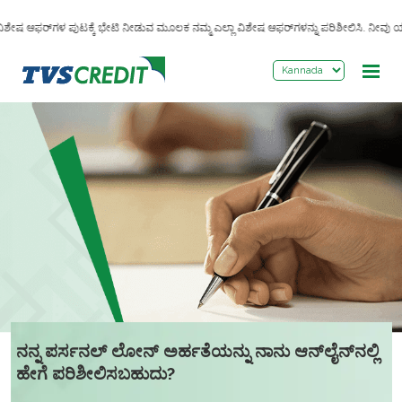
>
ೇಡಿ. ವಿಶೇಷ ಆಫರ್‌ಗಳ ಪುಟಕ್ಕೆ ಭೇಟಿ ನೀಡುವ ಮೂಲಕ ನಮ್ಮ ಎಲ್ಲಾ ವಿಶೇಷ ಆಫರ್‌ಗಳನ್ನು ಪರಿಶೀಲಿಸಿ. 
ನನ್ನ ಪರ್ಸನಲ್ ಲೋನ್ ಅರ್ಹತೆಯನ್ನು ನಾನು ಆನ್‌ಲೈನ್‌ನಲ್ಲಿ
ಹೇಗೆ ಪರಿಶೀಲಿಸಬಹುದು?