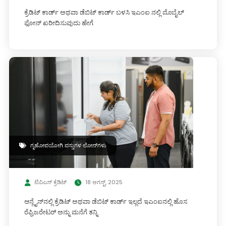
ಕ್ರೆಡಿಟ್ ಕಾರ್ಡ್ ಅಥವಾ ಡೆಬಿಟ್ ಕಾರ್ಡ್ ಬಳಸಿ ಇಎಂಐ ನಲ್ಲಿ ಮೊಬೈಲ್
ಫೋನ್ ಖರೀದಿಸುವುದು ಹೇಗೆ
ಗೃಹೋಪಯೋಗಿ ವಸ್ತುಗಳ ಲೋನ್‌ಗಳು
ಟಿವಿಎಸ್ ಕ್ರೆಡಿಟ್
18 ಆಗಸ್ಟ್, 2025
ಆನ್ಲೈನ್‌ನಲ್ಲಿ ಕ್ರೆಡಿಟ್ ಅಥವಾ ಡೆಬಿಟ್ ಕಾರ್ಡ್ ಇಲ್ಲದೆ ಇಎಂಐನಲ್ಲಿ ಹೊಸ
ರೆಫ್ರಿಜರೇಟರ್ ಅನ್ನು ಮನೆಗೆ ತನ್ನಿ