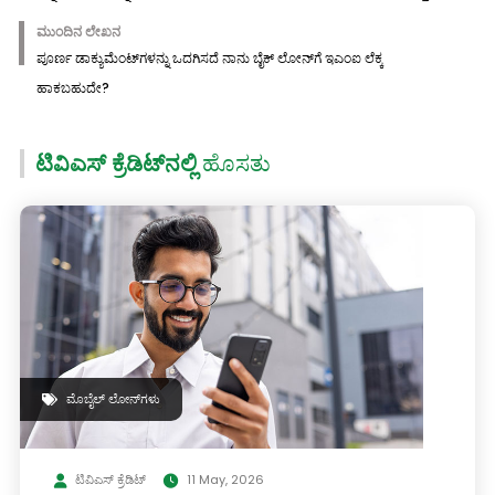
ಮುಂದಿನ ಲೇಖನ
ಪೂರ್ಣ ಡಾಕ್ಯುಮೆಂಟ್‌ಗಳನ್ನು ಒದಗಿಸದೆ ನಾನು ಬೈಕ್ ಲೋನ್‌ಗೆ ಇಎಂಐ ಲೆಕ್ಕ
ಹಾಕಬಹುದೇ?
ಟಿವಿಎಸ್ ಕ್ರೆಡಿಟ್‌ನಲ್ಲಿ
ಹೊಸತು
ಮೊಬೈಲ್ ಲೋನ್‌ಗಳು
ಟಿವಿಎಸ್ ಕ್ರೆಡಿಟ್
11 May, 2026